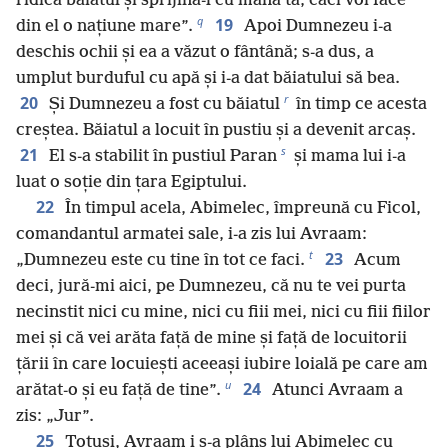
ridică băiatul și sprijină-l cu mâna ta, căci voi face
q
19
din el o națiune mare”.
Apoi Dumnezeu i-a
deschis ochii și ea a văzut o fântână; s-a dus, a
umplut burduful cu apă și i-a dat băiatului să bea.
r
20
Și Dumnezeu a fost cu băiatul
în timp ce acesta
creștea. Băiatul a locuit în pustiu și a devenit arcaș.
s
21
El s-a stabilit în pustiul Paran
și mama lui i-a
luat o soție din țara Egiptului.
22
În timpul acela, Abimelec, împreună cu Ficol,
comandantul armatei sale, i-a zis lui Avraam:
t
23
„Dumnezeu este cu tine în tot ce faci.
Acum
deci, jură-mi aici, pe Dumnezeu, că nu te vei purta
necinstit nici cu mine, nici cu fiii mei, nici cu fiii fiilor
mei și că vei arăta față de mine și față de locuitorii
țării în care locuiești aceeași iubire loială pe care am
u
24
arătat-o și eu față de tine”.
Atunci Avraam a
zis: „Jur”.
25
Totuși, Avraam i s-a plâns lui Abimelec cu