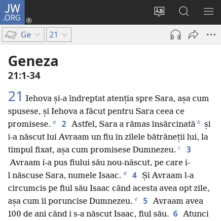
JW.ORG
Conectează-
te
Schimbaţi
Căutați
AR
(se
limba
pe
ME
Ge
21
deschide
site-
JW.ORG
o
ului
Geneza
fereastră
21:1-34
nouă)
21
Iehova și-a îndreptat atenția spre Sara, așa cum
spusese, și Iehova a făcut pentru Sara ceea ce
a
b
2
promisese.
Astfel, Sara a rămas însărcinată
și
i-a născut lui Avraam un fiu în zilele bătrâneții lui, la
c
3
timpul fixat, așa cum promisese Dumnezeu.
Avraam i-a pus fiului său nou-născut, pe care i-
d
4
l născuse Sara, numele Isaac.
Și Avraam l-a
circumcis pe fiul său Isaac când acesta avea opt zile,
e
5
așa cum îi poruncise Dumnezeu.
Avraam avea
6
100 de ani când i s-a născut Isaac, fiul său.
Atunci