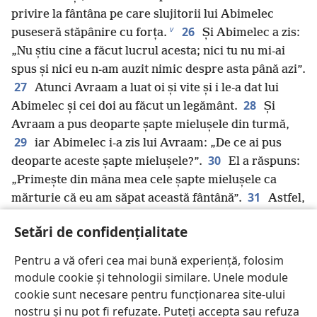
privire la fântâna pe care slujitorii lui Abimelec
v
26
puseseră stăpânire cu forța.
Și Abimelec a zis:
„Nu știu cine a făcut lucrul acesta; nici tu nu mi-ai
spus și nici eu n-am auzit nimic despre asta până azi”.
27
Atunci Avraam a luat oi și vite și i le-a dat lui
28
Abimelec și cei doi au făcut un legământ.
Și
Avraam a pus deoparte șapte mielușele din turmă,
29
iar Abimelec i-a zis lui Avraam: „De ce ai pus
30
deoparte aceste șapte mielușele?”.
El a răspuns:
„Primește din mâna mea cele șapte mielușele ca
31
mărturie că eu am săpat această fântână”.
Astfel,
w
*
a numit locul acela Beer-Șeba
,
deoarece acolo au
Setări de confidențialitate
32
făcut amândoi un jurământ.
Au făcut deci un
x
legământ
la Beer-Șeba, apoi Abimelec împreună cu
Pentru a vă oferi cea mai bună experiență, folosim
Ficol, comandantul armatei sale, s-au întors în țara
module cookie și tehnologii similare. Unele module
y
33
filistenilor.
După aceea, Avraam a plantat o
cookie sunt necesare pentru funcționarea site-ului
tamariscă la Beer-Șeba și a chemat acolo numele lui
nostru și nu pot fi refuzate. Puteți accepta sau refuza