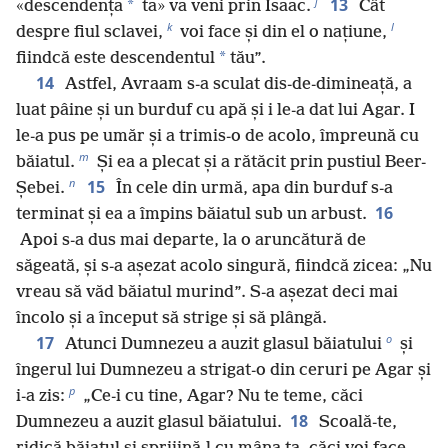
j
13
*
«descendența
ta» va veni prin Isaac.
Cât
k
l
despre fiul sclavei,
voi face și din el o națiune,
*
fiindcă este descendentul
tău”.
14
Astfel, Avraam s-a sculat dis-de-dimineață, a
luat pâine și un burduf cu apă și i le-a dat lui Agar. I
le-a pus pe umăr și a trimis-o de acolo, împreună cu
m
băiatul.
Și ea a plecat și a rătăcit prin pustiul Beer-
n
15
Șebei.
În cele din urmă, apa din burduf s-a
16
terminat și ea a împins băiatul sub un arbust.
Apoi s-a dus mai departe, la o aruncătură de
săgeată, și s-a așezat acolo singură, fiindcă zicea: „Nu
vreau să văd băiatul murind”. S-a așezat deci mai
încolo și a început să strige și să plângă.
o
17
Atunci Dumnezeu a auzit glasul băiatului
și
îngerul lui Dumnezeu a strigat-o din ceruri pe Agar și
p
i-a zis:
„Ce-i cu tine, Agar? Nu te teme, căci
18
Dumnezeu a auzit glasul băiatului.
Scoală-te,