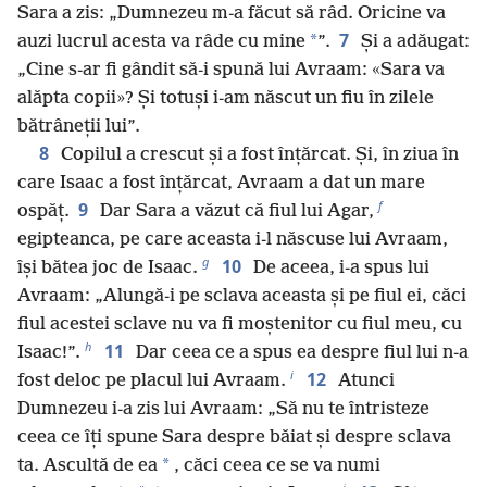
Sara a zis: „Dumnezeu m-a făcut să râd. Oricine va
7
*
auzi lucrul acesta va râde cu mine
”.
Și a adăugat:
„Cine s-ar fi gândit să-i spună lui Avraam: «Sara va
alăpta copii»? Și totuși i-am născut un fiu în zilele
bătrâneții lui”.
8
Copilul a crescut și a fost înțărcat. Și, în ziua în
care Isaac a fost înțărcat, Avraam a dat un mare
f
9
ospăț.
Dar Sara a văzut că fiul lui Agar,
egipteanca, pe care aceasta i-l născuse lui Avraam,
g
10
își bătea joc de Isaac.
De aceea, i-a spus lui
Avraam: „Alungă-i pe sclava aceasta și pe fiul ei, căci
fiul acestei sclave nu va fi moștenitor cu fiul meu, cu
h
11
Isaac!”.
Dar ceea ce a spus ea despre fiul lui n-a
i
12
fost deloc pe placul lui Avraam.
Atunci
Dumnezeu i-a zis lui Avraam: „Să nu te întristeze
ceea ce îți spune Sara despre băiat și despre sclava
*
ta. Ascultă de ea
, căci ceea ce se va numi