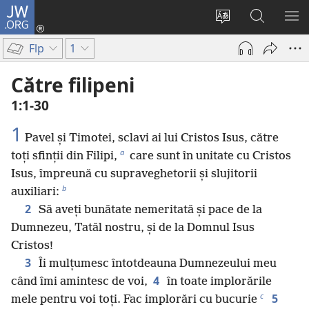
JW.ORG
Conectează-
te
Schimbaţi
Căutați
AR
(se
limba
pe
ME
Flp
1
deschide
site-
JW.ORG
o
ului
Către filipeni
fereastră
1:1-30
nouă)
1
Pavel și Timotei, sclavi ai lui Cristos Isus, către
a
toți sfinții din Filipi,
care sunt în unitate cu Cristos
Isus, împreună cu supraveghetorii și slujitorii
b
auxiliari:
2
Să aveți bunătate nemeritată și pace de la
Dumnezeu, Tatăl nostru, și de la Domnul Isus
Cristos!
3
Îi mulțumesc întotdeauna Dumnezeului meu
4
când îmi amintesc de voi,
în toate implorările
c
5
mele pentru voi toți. Fac implorări cu bucurie