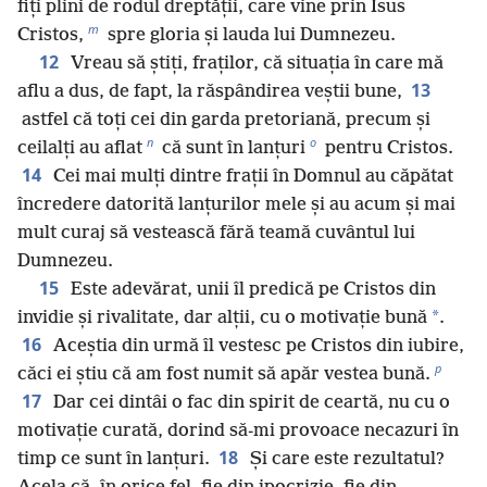
fiți plini de rodul dreptății, care vine prin Isus
m
Cristos,
spre gloria și lauda lui Dumnezeu.
12
Vreau să știți, fraților, că situația în care mă
13
aflu a dus, de fapt, la răspândirea veștii bune,
astfel că toți cei din garda pretoriană, precum și
n
o
ceilalți au aflat
că sunt în lanțuri
pentru Cristos.
14
Cei mai mulți dintre frații în Domnul au căpătat
încredere datorită lanțurilor mele și au acum și mai
mult curaj să vestească fără teamă cuvântul lui
Dumnezeu.
15
Este adevărat, unii îl predică pe Cristos din
*
invidie și rivalitate, dar alții, cu o motivație bună
.
16
Aceștia din urmă îl vestesc pe Cristos din iubire,
p
căci ei știu că am fost numit să apăr vestea bună.
17
Dar cei dintâi o fac din spirit de ceartă, nu cu o
motivație curată, dorind să-mi provoace necazuri în
18
timp ce sunt în lanțuri.
Și care este rezultatul?