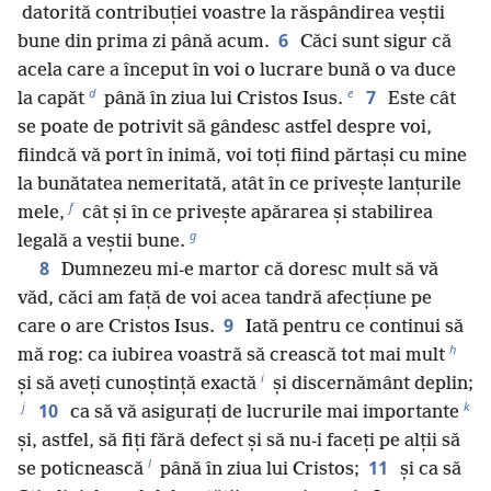
datorită contribuției voastre la răspândirea veștii
6
bune din prima zi până acum.
Căci sunt sigur că
acela care a început în voi o lucrare bună o va duce
d
e
7
la capăt
până în ziua lui Cristos Isus.
Este cât
se poate de potrivit să gândesc astfel despre voi,
fiindcă vă port în inimă, voi toți fiind părtași cu mine
la bunătatea nemeritată, atât în ce privește lanțurile
f
mele,
cât și în ce privește apărarea și stabilirea
g
legală a veștii bune.
8
Dumnezeu mi-e martor că doresc mult să vă
văd, căci am față de voi acea tandră afecțiune pe
9
care o are Cristos Isus.
Iată pentru ce continui să
h
mă rog: ca iubirea voastră să crească tot mai mult
i
și să aveți cunoștință exactă
și discernământ deplin;
j
k
10
ca să vă asigurați de lucrurile mai importante
și, astfel, să fiți fără defect și să nu-i faceți pe alții să
l
11
se poticnească
până în ziua lui Cristos;
și ca să