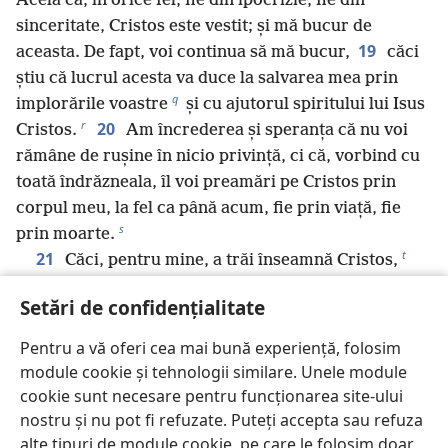
Acela că, în orice fel, fie din ipocrizie, fie din
sinceritate, Cristos este vestit; și mă bucur de
19
aceasta. De fapt, voi continua să mă bucur,
căci
știu că lucrul acesta va duce la salvarea mea prin
q
implorările voastre
și cu ajutorul spiritului lui Isus
r
20
Cristos.
Am încrederea și speranța că nu voi
rămâne de rușine în nicio privință, ci că, vorbind cu
toată îndrăzneala, îl voi preamări pe Cristos prin
corpul meu, la fel ca până acum, fie prin viață, fie
s
prin moarte.
t
21
Căci, pentru mine, a trăi înseamnă Cristos,
u
22
iar a muri înseamnă un câștig.
Dar, dacă ar fi
Setări de confidențialitate
*
să mai trăiesc în acest corp
, aceasta ar însemna să
aduc și mai mult rod în lucrarea mea. Însă nu spun
Pentru a vă oferi cea mai bună experiență, folosim
23
ce aș alege.
Sunt împărțit între aceste două
module cookie și tehnologii similare. Unele module
lucruri. Pe de-o parte, îmi doresc să fiu eliberat și să
cookie sunt necesare pentru funcționarea site-ului
v
fiu alături de Cristos,
căci acest lucru este, desigur,
nostru și nu pot fi refuzate. Puteți accepta sau refuza
w
24
mult mai bun.
Pe de altă parte, pentru voi este
alte tipuri de module cookie, pe care le folosim doar