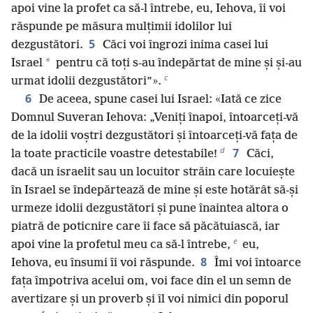
apoi vine la profet ca să-l întrebe, eu, Iehova, îi voi
răspunde pe măsura mulțimii idolilor lui
5
dezgustători.
Căci voi îngrozi inima casei lui
*
Israel
pentru că toți s-au îndepărtat de mine și și-au
c
urmat idolii dezgustători”».
6
De aceea, spune casei lui Israel: «Iată ce zice
Domnul Suveran Iehova: „Veniți înapoi, întoarceți-vă
de la idolii voștri dezgustători și întoarceți-vă fața de
d
7
la toate practicile voastre detestabile!
Căci,
dacă un israelit sau un locuitor străin care locuiește
în Israel se îndepărtează de mine și este hotărât să-și
urmeze idolii dezgustători și pune înaintea altora o
piatră de poticnire care îi face să păcătuiască, iar
e
apoi vine la profetul meu ca să-l întrebe,
eu,
8
Iehova, eu însumi îi voi răspunde.
Îmi voi întoarce
fața împotriva acelui om, voi face din el un semn de
avertizare și un proverb și îl voi nimici din poporul