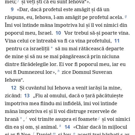
f
meu;
și veți ști că eu sunt Iehova”».
9
«Dar, dacă profetul este amăgit și dă un
g
răspuns, eu, Iehova, l-am amăgit pe profetul acela.
Îmi voi întinde mâna împotriva lui și îl voi nimici din
10
poporul meu, Israel.
Vor trebui să-și poarte vina.
11
Vina celui ce întreabă va fi ca vina profetului,
*
pentru ca israeliții
să nu mai rătăcească departe
de mine și să nu se mai pângărească prin niciuna
dintre fărădelegile lor. Ei vor fi poporul meu, iar eu
h
voi fi Dumnezeul lor»,
zice Domnul Suveran
Iehova”.
12
Și cuvântul lui Iehova a venit iarăși la mine,
13
zicând:
„Fiu al omului, dacă o țară păcătuiește
împotriva mea fiindu-mi infidelă, îmi voi întinde
mâna împotriva ei și îi voi distruge rezervele de
i
j
*
hrană
,
voi trimite asupra ei foamete
și voi nimici
k
14
din ea și om, și animal.
«Chiar dacă în mijlocul
l
m
n