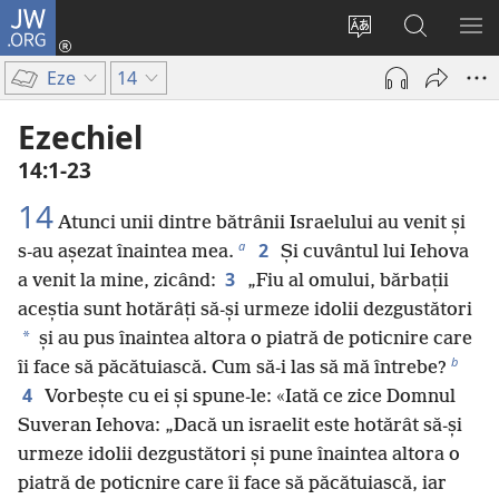
JW.ORG
Conectează-
te
Schimbaţi
Căutați
AR
(se
limba
pe
ME
Eze
14
deschide
site-
JW.ORG
o
ului
Ezechiel
fereastră
14:1-23
nouă)
14
Atunci unii dintre bătrânii Israelului au venit și
a
2
s-au așezat înaintea mea.
Și cuvântul lui Iehova
3
a venit la mine, zicând:
„Fiu al omului, bărbații
aceștia sunt hotărâți să-și urmeze idolii dezgustători
*
și au pus înaintea altora o piatră de poticnire care
b
îi face să păcătuiască. Cum să-i las să mă întrebe?
4
Vorbește cu ei și spune-le: «Iată ce zice Domnul
Suveran Iehova: „Dacă un israelit este hotărât să-și
urmeze idolii dezgustători și pune înaintea altora o
piatră de poticnire care îi face să păcătuiască, iar