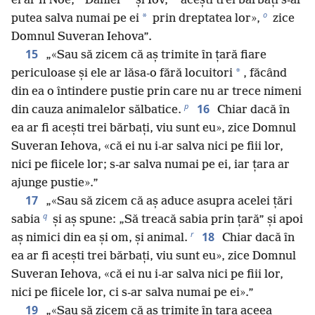
ei ar fi Noe,
Daniel
și Iov,
acești trei bărbați s-ar
o
*
putea salva numai pe ei
prin dreptatea lor»,
zice
Domnul Suveran Iehova”.
15
„«Sau să zicem că aș trimite în țară fiare
*
periculoase și ele ar lăsa-o fără locuitori
, făcând
din ea o întindere pustie prin care nu ar trece nimeni
p
16
din cauza animalelor sălbatice.
Chiar dacă în
ea ar fi acești trei bărbați, viu sunt eu», zice Domnul
Suveran Iehova, «că ei nu i-ar salva nici pe fiii lor,
nici pe fiicele lor; s-ar salva numai pe ei, iar țara ar
ajunge pustie».”
17
„«Sau să zicem că aș aduce asupra acelei țări
q
sabia
și aș spune: „Să treacă sabia prin țară” și apoi
r
18
aș nimici din ea și om, și animal.
Chiar dacă în
ea ar fi acești trei bărbați, viu sunt eu», zice Domnul
Suveran Iehova, «că ei nu i-ar salva nici pe fiii lor,
nici pe fiicele lor, ci s-ar salva numai pe ei».”
19
„«Sau să zicem că aș trimite în țara aceea