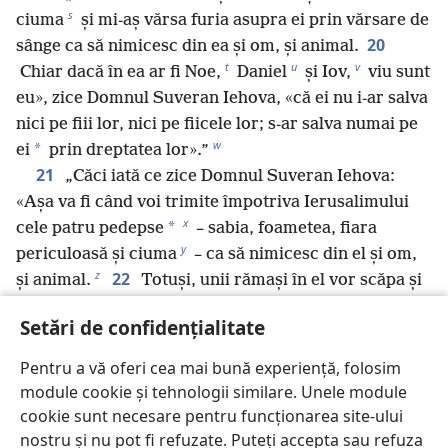
s
ciuma
și mi-aș vărsa furia asupra ei prin vărsare de
20
sânge ca să nimicesc din ea și om, și animal.
t
u
v
Chiar dacă în ea ar fi Noe,
Daniel
și Iov,
viu sunt
eu», zice Domnul Suveran Iehova, «că ei nu i-ar salva
nici pe fiii lor, nici pe fiicele lor; s-ar salva numai pe
w
*
ei
prin dreptatea lor».”
21
„Căci iată ce zice Domnul Suveran Iehova:
«Așa va fi când voi trimite împotriva Ierusalimului
x
*
cele patru pedepse
– sabia, foametea, fiara
y
periculoasă și ciuma
– ca să nimicesc din el și om,
z
22
și animal.
Totuși, unii rămași în el vor scăpa și
a
vor fi scoși afară,
atât fii, cât și fiice. Ei vor veni la
Setări de confidențialitate
voi și, când le veți vedea căile și faptele, veți fi
mângâiați înțelegând de ce am adus nenorocirea
Pentru a vă oferi cea mai bună experiență, folosim
asupra Ierusalimului, da, tot ce i-am făcut».”
module cookie și tehnologii similare. Unele module
23
„«Când le veți vedea căile și faptele, veți găsi
cookie sunt necesare pentru funcționarea site-ului
mângâiere și veți ști că nu fără motiv i-am făcut tot
nostru și nu pot fi refuzate. Puteți accepta sau refuza