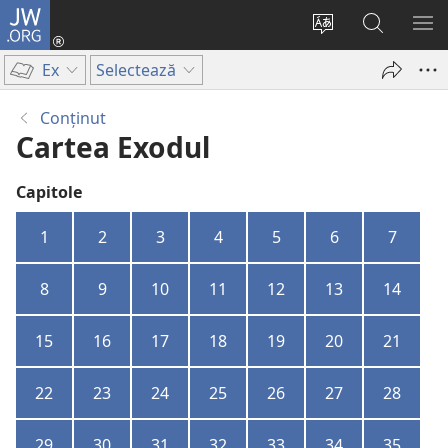
JW.ORG
Conectează-
te
Schimbaţi
Căutați
AR
(se
limba
pe
ME
Ex
Selectează
deschide
site-
JW.ORG
o
ului
Conţinut
fereastră
Cartea Exodul
nouă)
Capitole
1
2
3
4
5
6
7
8
9
10
11
12
13
14
15
16
17
18
19
20
21
22
23
24
25
26
27
28
29
30
31
32
33
34
35