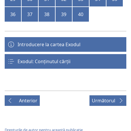
36
37
38
39
40
Introducere la cartea Exodul
Exodul: Conținutul cărții
Anterior
Următorul
Drepturile de autor pentru această publicație