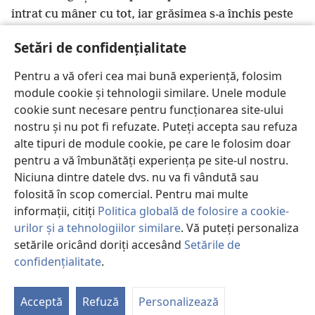
intrat cu mâner cu tot, iar grăsimea s-a închis peste
lamă, căci nu i-a scos sabia din pântece, și i-au ieșit
Setări de confidențialitate
23
*
fecalele.
Ehud a ieșit prin verandă
, închizând
în urma lui ușile camerei de pe acoperiș și încuindu-
Pentru a vă oferi cea mai bună experiență, folosim
24
le.
După plecarea lui, slujitorii regelui s-au întors
module cookie și tehnologii similare. Unele module
și au văzut că ușile camerei de pe acoperiș erau
cookie sunt necesare pentru funcționarea site-ului
*
încuiate. Atunci au zis: „Probabil că-și face nevoile
nostru și nu pot fi refuzate. Puteți accepta sau refuza
25
în încăperea interioară răcoroasă”.
Și au tot
alte tipuri de module cookie, pe care le folosim doar
pentru a vă îmbunătăți experiența pe site-ul nostru.
așteptat până au început să se îngrijoreze. Văzând că
Niciuna dintre datele dvs. nu va fi vândută sau
el nu deschidea ușile camerei de pe acoperiș, au luat
folosită în scop comercial. Pentru mai multe
cheia și le-au descuiat și au văzut că domnul lor
informații, citiți
Politica globală de folosire a cookie-
zăcea mort la pământ.
urilor și a tehnologiilor similare
. Vă puteți personaliza
26
În timp ce ei întârziau, Ehud a fugit, a trecut pe
setările oricând doriți accesând
Setările de
b
*
lângă chipurile cioplite
și a ajuns cu bine în Seira.
confidențialitate
.
c
27
P
Când a sosit acolo, a sunat din corn
în regiunea
St
d
muntoasă a lui Efraim
și israeliții au coborât din
Acceptă
Refuză
Personalizează
28
regiunea muntoasă, el fiind în fruntea lor.
Apoi