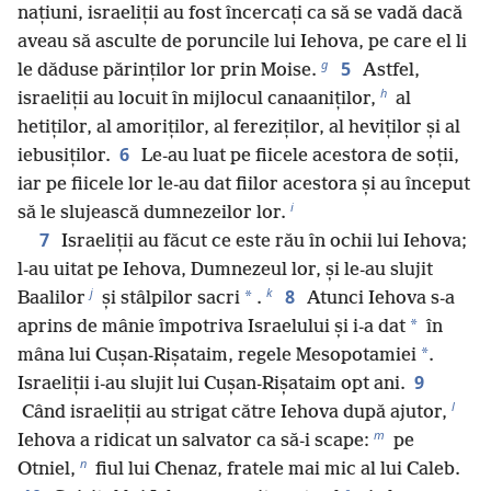
națiuni, israeliții au fost încercați ca să se vadă dacă
aveau să asculte de poruncile lui Iehova, pe care el li
g
5
le dăduse părinților lor prin Moise.
Astfel,
h
israeliții au locuit în mijlocul canaaniților,
al
hetiților, al amoriților, al fereziților, al heviților și al
6
iebusiților.
Le-au luat pe fiicele acestora de soții,
iar pe fiicele lor le-au dat fiilor acestora și au început
i
să le slujească dumnezeilor lor.
7
Israeliții au făcut ce este rău în ochii lui Iehova;
l-au uitat pe Iehova, Dumnezeul lor, și le-au slujit
j
k
8
*
Baalilor
și stâlpilor sacri
.
Atunci Iehova s-a
*
aprins de mânie împotriva Israelului și i-a dat
în
*
mâna lui Cușan-Rișataim, regele Mesopotamiei
.
9
Israeliții i-au slujit lui Cușan-Rișataim opt ani.
l
Când israeliții au strigat către Iehova după ajutor,
m
Iehova a ridicat un salvator ca să-i scape:
pe
n
Otniel,
fiul lui Chenaz, fratele mai mic al lui Caleb.