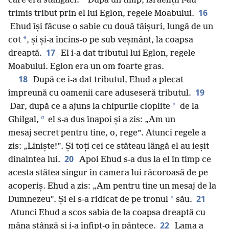
care era stângaci.
După un timp, israeliții i-au
16
trimis tribut prin el lui Eglon, regele Moabului.
Ehud își făcuse o sabie cu două tăișuri, lungă de un
*
cot
, și și-a încins-o pe sub veșmânt, la coapsa
17
dreaptă.
El i-a dat tributul lui Eglon, regele
Moabului. Eglon era un om foarte gras.
18
După ce i-a dat tributul, Ehud a plecat
19
împreună cu oamenii care aduseseră tributul.
*
Dar, după ce a ajuns la chipurile cioplite
de la
a
Ghilgal,
el s-a dus înapoi și a zis: „Am un
mesaj secret pentru tine, o, rege”. Atunci regele a
zis: „Liniște!”. Și toți cei ce stăteau lângă el au ieșit
20
dinaintea lui.
Apoi Ehud s-a dus la el în timp ce
acesta stătea singur în camera lui răcoroasă de pe
acoperiș. Ehud a zis: „Am pentru tine un mesaj de la
21
*
Dumnezeu”. Și el s-a ridicat de pe tronul
său.
Atunci Ehud a scos sabia de la coapsa dreaptă cu
22
mâna stângă și i-a înfipt-o în pântece.
Lama a