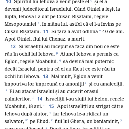
o
10
Spiritul lui Iehova a venit peste el
și el a
devenit judecătorul Israelului. Când Otniel a ieșit la
luptă, Iehova l-a dat pe Cușan-Rișataim, regele
*
Mesopotamiei
, în mâna lui, astfel că el l-a învins pe
11
*
Cușan-Rișataim.
Și țara a avut odihnă
40 de ani.
Apoi Otniel, fiul lui Chenaz, a murit.
12
Și israeliții au început să facă din nou ce este
p
rău în ochii lui Iehova.
Atunci Iehova a permis ca
q
Eglon, regele Moabului,
să devină mai puternic
decât Israelul, pentru că ei au făcut ce este rău în
13
ochii lui Iehova.
Mai mult, Eglon a venit
r
împotriva lor împreună cu amoniții
și cu amaleciții.
s
Ei au atacat Israelul și au cucerit orașul
t
14
palmierilor.
Israeliții i-au slujit lui Eglon, regele
u
15
Moabului, 18 ani.
Apoi israeliții au strigat către
v
Iehova după ajutor,
iar Iehova le-a ridicat un
w
x
y
salvator,
pe Ehud,
fiul lui Ghera, un beniaminit,
z