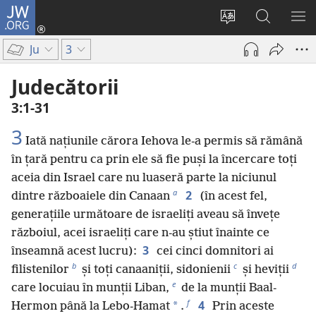
JW.ORG
Conectează-
te
Schimbaţi
Căutați
AR
(se
limba
pe
ME
Ju
3
deschide
site-
JW.ORG
o
ului
Judecătorii
fereastră
3:1-31
nouă)
3
Iată națiunile cărora Iehova le-a permis să rămână
în țară pentru ca prin ele să fie puși la încercare toți
aceia din Israel care nu luaseră parte la niciunul
a
2
dintre războaiele din Canaan
(în acest fel,
generațiile următoare de israeliți aveau să învețe
războiul, acei israeliți care n-au știut înainte ce
3
înseamnă acest lucru):
cei cinci domnitori ai
b
c
d
filistenilor
și toți canaaniții, sidonienii
și heviții
e
care locuiau în munții Liban,
de la munții Baal-
f
4
*
Hermon până la Lebo-Hamat
.
Prin aceste