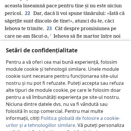
aceasta înseamnă pace pentru tine și nu este niciun
22
pericol.
Dar, dacă îi voi spune tânărului: «Iată că
săgețile sunt dincolo de tine!», atunci du-te, căci
23
Iehova te trimite.
Cât despre promisiunea pe
r
care ne-am făcut-o,
Iehova să fie martor între noi
s
pe veșnicie!”.
Setări de confidențialitate
24
Și David s-a ascuns pe câmp. Când a venit luna
t
25
nouă, regele s-a așezat la masă ca să mănânce.
Pentru a vă oferi cea mai bună experiență, folosim
Regele stătea pe locul lui, lângă perete. Ionatan era
module cookie și tehnologii similare. Unele module
u
în fața lui, iar Abner
stătea alături de Saul, dar
cookie sunt necesare pentru funcționarea site-ului
26
locul lui David era gol.
Saul n-a spus nimic în
nostru și nu pot fi refuzate. Puteți accepta sau refuza
ziua aceea, căci își zicea: „S-a întâmplat ceva cu el și
alte tipuri de module cookie, pe care le folosim doar
v
27
pentru a vă îmbunătăți experiența pe site-ul nostru.
nu este curat.
Da, sigur este necurat”.
A doua
Niciuna dintre datele dvs. nu va fi vândută sau
zi, ziua după luna nouă, locul lui David era tot gol.
folosită în scop comercial. Pentru mai multe
Atunci Saul i-a zis fiului său Ionatan: „De ce n-a venit
informații, citiți
Politica globală de folosire a cookie-
w
28
fiul lui Iese
la masă nici ieri, nici astăzi?”.
urilor și a tehnologiilor similare
. Vă puteți personaliza
Ionatan i-a răspuns lui Saul: „David m-a rugat mult