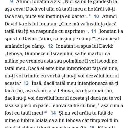
9
Atunci Ionatan a zis: „Nici să nu te gândești la
așa ceva! Dacă voi afla că tatăl meu a hotărât să-ți
k
10
facă rău, nu te voi înștiința eu oare?”.
Atunci
David i-a zis lui Ionatan: „Cine mă va înștiința dacă
11
tatăl tău îți va răspunde cu asprime?”.
Ionatan i-a
spus lui David: „Vino, să ieșim pe câmp!”. Și au ieșit
12
amândoi pe câmp.
Ionatan i-a spus lui David:
„Iehova, Dumnezeul Israelului, să fie martor că
mâine pe vremea asta sau poimâine îl voi iscodi pe
tatăl meu. Dacă el este bine intenționat față de tine,
nu-ți voi trimite eu vorbă și nu-ți voi dezvălui lucrul
13
acesta?
Însă, dacă tatăl meu intenționează să-ți
facă rău, așa să-mi facă Iehova, ba chiar mai rău,
dacă nu-ți voi dezvălui lucrul acesta și dacă nu te voi
l
lăsa să pleci în pace. Iehova să fie cu tine,
așa cum a
m
14
fost cu tatăl meu!
Și nu vei arăta tu față de
mine o iubire loială ca a lui Iehova cât timp voi fi în
n
15