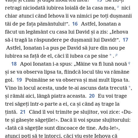
viață și chiar și după moartea mea?
Să nu-ți
o
retragi niciodată iubirea loială de la casa mea,
nici
chiar atunci când Iehova îi va nimici pe toți dușmanii
16
tăi de pe fața pământului!”.
Astfel, Ionatan a
făcut un legământ cu casa lui David și a zis: „Iehova
17
să-i tragă la răspundere pe dușmanii lui David!”.
Astfel, Ionatan l-a pus pe David să jure din nou pe
p
*
iubirea sa față de el, căci îl iubea ca pe sine
.
q
18
Apoi Ionatan i-a spus: „Mâine va fi lună nouă
și se va observa lipsa ta, fiindcă locul tău va rămâne
19
gol.
Poimâine se va observa și mai mult lipsa ta.
*
Vino în locul acesta, unde te-ai ascuns data trecută
,
20
și rămâi aici, lângă piatra aceasta.
Eu voi trage
trei săgeți într-o parte a ei, ca și când aș trage la
21
țintă.
Când îl voi trimite pe slujitor, voi zice: «Du-
te și găsește săgețile!». Dacă îi voi spune slujitorului:
«Iată că săgețile sunt dincoace de tine. Adu-le!»,
atunci poți să te întorci, căci viu este Iehova că