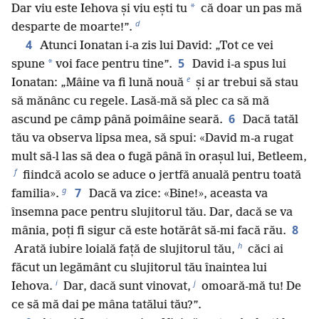
*
Dar viu este Iehova și viu ești tu
că doar un pas mă
d
desparte de moarte!”.
4
Atunci Ionatan i-a zis lui David: „Tot ce vei
5
*
spune
voi face pentru tine”.
David i-a spus lui
e
Ionatan: „Mâine va fi lună nouă
și ar trebui să stau
să mănânc cu regele. Lasă-mă să plec ca să mă
6
ascund pe câmp până poimâine seară.
Dacă tatăl
tău va observa lipsa mea, să spui: «David m-a rugat
mult să-l las să dea o fugă până în orașul lui, Betleem,
f
fiindcă acolo se aduce o jertfă anuală pentru toată
g
7
familia».
Dacă va zice: «Bine!», aceasta va
însemna pace pentru slujitorul tău. Dar, dacă se va
8
mânia, poți fi sigur că este hotărât să-mi facă rău.
h
Arată iubire loială față de slujitorul tău,
căci ai
făcut un legământ cu slujitorul tău înaintea lui
i
j
Iehova.
Dar, dacă sunt vinovat,
omoară-mă tu! De
ce să mă dai pe mâna tatălui tău?”.