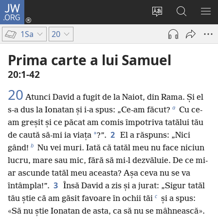
JW.ORG
Conectează-
te
Schimbaţi
Căutați
AR
(se
limba
pe
ME
1Sa
20
deschide
site-
JW.ORG
o
ului
Prima carte a lui Samuel
fereastră
20:1-42
nouă)
20
Atunci David a fugit de la Naiot, din Rama. Și el
a
s-a dus la Ionatan și i-a spus: „Ce-am făcut?
Cu ce-
am greșit și ce păcat am comis împotriva tatălui tău
2
*
de caută să-mi ia viața
?”.
El a răspuns: „Nici
b
gând!
Nu vei muri. Iată că tatăl meu nu face niciun
lucru, mare sau mic, fără să mi-l dezvăluie. De ce mi-
ar ascunde tatăl meu aceasta? Așa ceva nu se va
3
întâmpla!”.
Însă David a zis și a jurat: „Sigur tatăl
c
tău știe că am găsit favoare în ochii tăi
și a spus:
«Să nu știe Ionatan de asta, ca să nu se mâhnească».