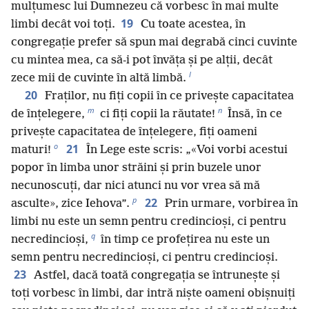
mulțumesc lui Dumnezeu că vorbesc în mai multe
19
limbi decât voi toți.
Cu toate acestea, în
congregație prefer să spun mai degrabă cinci cuvinte
cu mintea mea, ca să-i pot învăța și pe alții, decât
l
zece mii de cuvinte în altă limbă.
20
Fraților, nu fiți copii în ce privește capacitatea
m
n
de înțelegere,
ci fiți copii la răutate!
Însă, în ce
privește capacitatea de înțelegere, fiți oameni
o
21
maturi!
În Lege este scris: „«Voi vorbi acestui
popor în limba unor străini și prin buzele unor
necunoscuți, dar nici atunci nu vor vrea să mă
p
22
asculte», zice Iehova”.
Prin urmare, vorbirea în
limbi nu este un semn pentru credincioși, ci pentru
q
necredincioși,
în timp ce profețirea nu este un
semn pentru necredincioși, ci pentru credincioși.
23
Astfel, dacă toată congregația se întrunește și
toți vorbesc în limbi, dar intră niște oameni obișnuiți