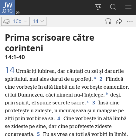
JW.ORG
Conectează-
te
Schimbaţi
Căutați
AR
(se
limba
pe
ME
1Co
14
deschide
site-
JW.ORG
o
ului
Prima scrisoare către
fereastră
corinteni
nouă)
14:1-40
14
Urmăriți iubirea, dar căutați cu zel și darurile
a
2
spiritului, mai ales darul de a profeți.
Fiindcă
cine vorbește în altă limbă nu le vorbește oamenilor,
b
ci lui Dumnezeu, căci nimeni nu-l înțelege,
deși,
c
3
prin spirit, el spune secrete sacre.
Însă cine
profețește îi zidește, îi încurajează și îi mângâie pe
4
alții prin vorbirea sa.
Cine vorbește în altă limbă
se zidește pe sine, dar cine profețește zidește
5
congregația.
Eu aș vrea ca toți să vorbiți în limbi,