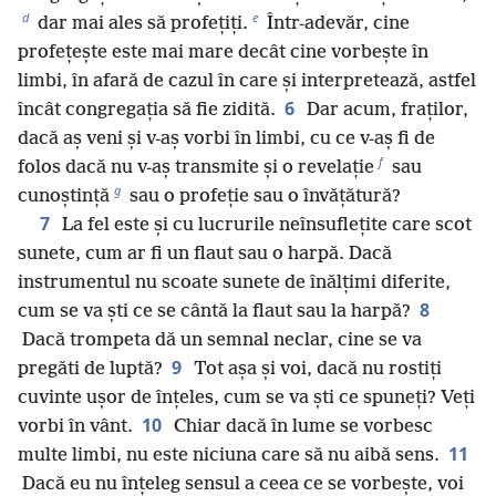
d
e
dar mai ales să profețiți.
Într-adevăr, cine
profețește este mai mare decât cine vorbește în
limbi, în afară de cazul în care și interpretează, astfel
6
încât congregația să fie zidită.
Dar acum, fraților,
dacă aș veni și v-aș vorbi în limbi, cu ce v-aș fi de
f
folos dacă nu v-aș transmite și o revelație
sau
g
cunoștință
sau o profeție sau o învățătură?
7
La fel este și cu lucrurile neînsuflețite care scot
sunete, cum ar fi un flaut sau o harpă. Dacă
instrumentul nu scoate sunete de înălțimi diferite,
8
cum se va ști ce se cântă la flaut sau la harpă?
Dacă trompeta dă un semnal neclar, cine se va
9
pregăti de luptă?
Tot așa și voi, dacă nu rostiți
cuvinte ușor de înțeles, cum se va ști ce spuneți? Veți
10
vorbi în vânt.
Chiar dacă în lume se vorbesc
11
multe limbi, nu este niciuna care să nu aibă sens.
Dacă eu nu înțeleg sensul a ceea ce se vorbește, voi