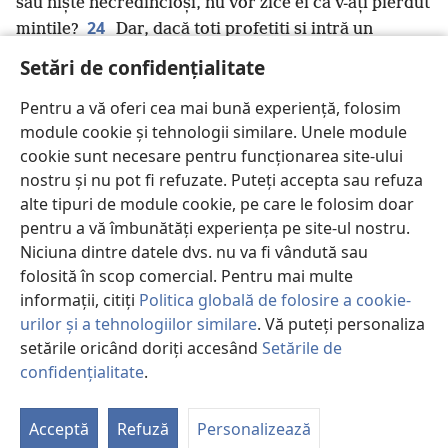
sau niște necredincioși, nu vor zice ei că v-ați pierdut
24
mințile?
Dar, dacă toți profețiți și intră un
necredincios sau un om obișnuit, cuvintele tuturor îi
Setări de confidențialitate
vor servi drept mustrare și îl vor îndemna să se
25
Pentru a vă oferi cea mai bună experiență, folosim
examineze cu atenție.
Atunci secretele inimii lui
r
module cookie și tehnologii similare. Unele module
vor fi dezvăluite,
iar el va cădea cu fața la pământ și
cookie sunt necesare pentru funcționarea site-ului
se va închina lui Dumnezeu, spunând: „Dumnezeu
nostru și nu pot fi refuzate. Puteți accepta sau refuza
s
este cu adevărat în mijlocul vostru”.
alte tipuri de module cookie, pe care le folosim doar
26
Atunci ce este de făcut, fraților? Când vă
pentru a vă îmbunătăți experiența pe site-ul nostru.
întruniți, unul are un psalm, altul o învățătură, altul o
Niciuna dintre datele dvs. nu va fi vândută sau
revelație, altul vorbește în altă limbă, iar altul
folosită în scop comercial. Pentru mai multe
t
u
27
interpretează.
Toate să se facă spre zidire.
Și,
informații, citiți
Politica globală de folosire a cookie-
dacă unii vorbesc în altă limbă, acest lucru să se
urilor și a tehnologiilor similare
. Vă puteți personaliza
limiteze la doi sau cel mult trei, și pe rând, iar cineva
setările oricând doriți accesând
Setările de
v
28
să interpreteze.
Dar, dacă nu este niciun
confidențialitate
.
P
interpret, atunci să tacă în congregație și să-și
St
29
vorbească lor înșiși și lui Dumnezeu.
Dacă sunt
Acceptă
Refuză
Personalizează
w
profeți,
să vorbească doi sau trei, iar ceilalți să