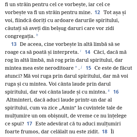
fi un străin pentru cel ce vorbește, iar cel ce
12
vorbește va fi un străin pentru mine.
Tot așa și
voi, fiindcă doriți cu ardoare darurile spiritului,
căutați să aveți din belșug daruri care vor zidi
h
congregația.
13
De aceea, cine vorbește în altă limbă să se
i
14
roage ca să poată și interpreta.
Căci, dacă mă
rog în altă limbă, mă rog prin darul spiritului, dar
j
15
*
mintea mea este neroditoare
.
Ce este de făcut
atunci? Mă voi ruga prin darul spiritului, dar mă voi
ruga și cu mintea. Voi cânta laude prin darul
k
16
spiritului, dar voi cânta laude și cu mintea.
Altminteri, dacă aduci laude printr-un dar al
spiritului, cum va zice „Amin” la cuvintele tale de
mulțumire un om obișnuit, de vreme ce nu înțelege
17
ce spui?
Este adevărat că tu aduci mulțumiri
18
foarte frumos, dar celălalt nu este zidit.
Îi