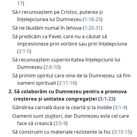
17
)
Să-l recunoaștem pe Cristos, puterea și
înțelepciunea lui Dumnezeu (
1:18-25
)
Să ne lăudăm numai în Iehova (
1:26-31
)
Să predicăm ca Pavel, care nu a căutat să
impresioneze prin vorbire sau prin înțelepciune
(
2:1-5
)
Să recunoaștem superioritatea înțelepciunii lui
Dumnezeu (
2:6-10
)
Să primim spiritul care vine de la Dumnezeu; să fim
oameni spirituali (
2:11-16
)
2. Să colaborăm cu Dumnezeu pentru a promova
creșterea și unitatea congregației (
3:1-23
)
Gândirea carnală duce la ceartă și la invidie (
3:1-4
)
Oamenii sunt slujitori, dar Dumnezeu este cel care
face să crească (
3:5-9
)
Să construim cu materiale rezistente la foc (
3:10-15
)