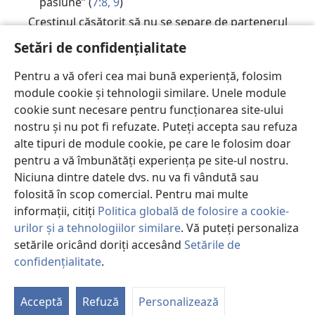
pasiune” (
7:8, 9
)
Creștinul căsătorit să nu se separe de partenerul
său necredincios; în cele din urmă, l-ar putea
Setări de confidențialitate
ajuta să obțină salvarea (
7:10-16
)
„Fiecare să rămână în situația în care era când a
Pentru a vă oferi cea mai bună experiență, folosim
fost chemat” (
7:17-24
)
module cookie și tehnologii similare. Unele module
cookie sunt necesare pentru funcționarea site-ului
2. Cei necăsătoriți și văduvele (
7:25-40
)
nostru și nu pot fi refuzate. Puteți accepta sau refuza
Este mai bine ca fiecare să rămână așa cum este; „a
alte tipuri de module cookie, pe care le folosim doar
mai rămas puțin timp” (
7:25-31
)
pentru a vă îmbunătăți experiența pe site-ul nostru.
Cei necăsătoriți au o libertate mai mare să-i
Niciuna dintre datele dvs. nu va fi vândută sau
slujească lui Dumnezeu fără distragere (
7:32-35
)
folosită în scop comercial. Pentru mai multe
Căsătoria să fie „numai în Domnul” (
7:36-40
)
informații, citiți
Politica globală de folosire a cookie-
urilor și a tehnologiilor similare
. Vă puteți personaliza
E.
PREOCUPARE FAȚĂ DE BUNĂSTAREA SPIRITUALĂ A
setările oricând doriți accesând
Setările de
FRAȚILOR DE CREDINȚĂ (
8:1–11:1
)
confidențialitate
.
1. Alimentele oferite idolilor (
8:1-13
)
P
St
Iubirea este superioară cunoștinței (
8:1-3
)
Acceptă
Refuză
Personalizează
Nimeni să nu-i poticnească pe alții consumând