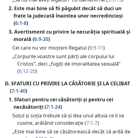
2. Este mai bine să fii păgubit decât să duci un
frate la judecată înaintea unor necredincioși
(
6:1-8
)
3. Avertisment cu privire la necurăția spirituală și
morală (
6:9-20
)
Cei care nu vor moșteni Regatul (
6:9-11
)
„Corpurile voastre sunt părți ale corpului lui
Cristos”, deci „fugiți de imoralitatea sexuală”
(
6:12-20
)
D.
SFATURI CU PRIVIRE LA CĂSĂTORIE ȘI LA CELIBAT
(
7:1-40
)
1. Sfaturi pentru cei căsătoriți și pentru cei
necăsătoriți (
7:1-24
)
Soțul și soția trebuie să-și dea unul altuia ce li se
cuvine, arătând considerație (
7:1-7
)
„Este mai bine să se căsătorească decât să ardă de