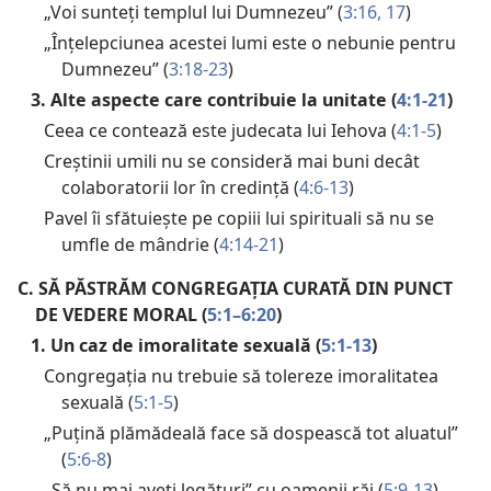
„Voi sunteți templul lui Dumnezeu” (
3:16, 17
)
„Înțelepciunea acestei lumi este o nebunie pentru
Dumnezeu” (
3:18-23
)
3. Alte aspecte care contribuie la unitate (
4:1-21
)
Ceea ce contează este judecata lui Iehova (
4:1-5
)
Creștinii umili nu se consideră mai buni decât
colaboratorii lor în credință (
4:6-13
)
Pavel îi sfătuiește pe copiii lui spirituali să nu se
umfle de mândrie (
4:14-21
)
C.
SĂ PĂSTRĂM CONGREGAȚIA CURATĂ DIN PUNCT
DE VEDERE MORAL (
5:1–6:20
)
1. Un caz de imoralitate sexuală (
5:1-13
)
Congregația nu trebuie să tolereze imoralitatea
sexuală (
5:1-5
)
„Puțină plămădeală face să dospească tot aluatul”
(
5:6-8
)
„Să nu mai aveți legături” cu oamenii răi (
5:9-13
)