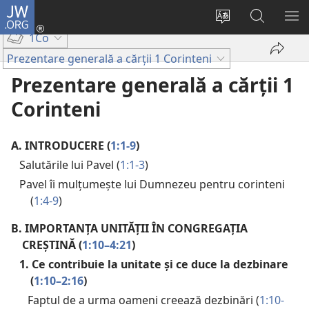
JW.ORG
Conectează-
te
Schimbaţi
Căutați
AR
1Co
(se
limba
pe
ME
deschide
site-
JW.ORG
Prezentare generală a cărții 1 Corinteni
o
ului
Prezentare generală a cărții 1
fereastră
Corinteni
nouă)
A.
INTRODUCERE (
1:1-9
)
Salutările lui Pavel (
1:1-3
)
Pavel îi mulțumește lui Dumnezeu pentru corinteni
(
1:4-9
)
B.
IMPORTANȚA UNITĂȚII ÎN CONGREGAȚIA
CREȘTINĂ (
1:10–4:21
)
1. Ce contribuie la unitate și ce duce la dezbinare
(
1:10–2:16
)
Faptul de a urma oameni creează dezbinări (
1:10-