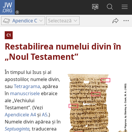
JW.ORG
Conectează-
te
Schimbaţi
Căutați
AR
(se
limba
pe
ME
Apendice C
Selectează
deschide
site-
JW.ORG
o
ului
C1
fereastră
Restabilirea numelui divin în
nouă)
„Noul Testament”
În timpul lui Isus și al
apostolilor, numele divin,
sau
Tetragrama
, apărea
în
manuscrisele
ebraice
ale „Vechiului
Testament”. (Vezi
Apendicele A4
și
A5
.)
Numele divin apărea și în
Septuaginta
,
traducerea