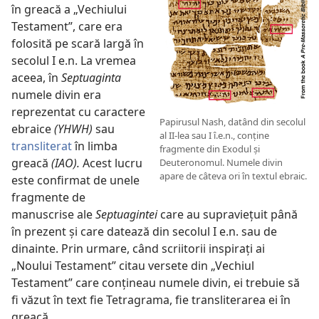
în greacă a „Vechiului
Testament”, care era
folosită pe scară largă în
secolul I e.n. La vremea
aceea, în
Septuaginta
numele divin era
reprezentat cu caractere
Papirusul Nash, datând din secolul
ebraice
(YHWH)
sau
al II-lea sau I î.e.n., conține
transliterat
în limba
fragmente din Exodul și
greacă
(IAO).
Acest lucru
Deuteronomul. Numele divin
apare de câteva ori în textul ebraic.
este confirmat de unele
fragmente de
manuscrise ale
Septuagintei
care au supraviețuit până
în prezent și care datează din secolul I e.n. sau de
dinainte. Prin urmare, când scriitorii inspirați ai
„Noului Testament” citau versete din „Vechiul
Testament” care conțineau numele divin, ei trebuie să
fi văzut în text fie Tetragrama, fie transliterarea ei în
greacă.