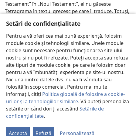
Testament” în „Noul Testament”, el nu găsește
Tetragrama în textul grecesc pe care îl traduce. Totuși,
trebuie să țină cont de doi factori esențiali: 1) este
Setări de confidențialitate
posibil ca citatul din „Vechiul Testament” să conțină
Tetragrama în textul ebraic original și 2) textul grecesc
Pentru a vă oferi cea mai bună experiență, folosim
pe care îl folosește are la bază manuscrise ce datează
module cookie și tehnologii similare. Unele module
dintr-o perioadă în care
copiștii
înlocuiau în mod
cookie sunt necesare pentru funcționarea site-ului
regulat numele divin cu unele titluri. Prin urmare,
nostru și nu pot fi refuzate. Puteți accepta sau refuza
traducătorul trebuie să ia o decizie importantă: va
alte tipuri de module cookie, pe care le folosim doar
urma textul grecesc, în care apare titlul
Kýrios
sau
pentru a vă îmbunătăți experiența pe site-ul nostru.
Theós
în locul Tetragramei, sau va încerca să determine
Niciuna dintre datele dvs. nu va fi vândută sau
unde apărea Tetragrama în manuscrisele grecești
folosită în scop comercial. Pentru mai multe
originale?
informații, citiți
Politica globală de folosire a cookie-
urilor și a tehnologiilor similare
. Vă puteți personaliza
În realitate, problema se
setările oricând doriți accesând
Setările de
reduce la următoarea
confidențialitate
.
întrebare: Având în
P
vedere că Tetragrama
St
apărea în textul ebraic
Acceptă
Refuză
Personalizează