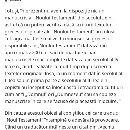
Totuși, în prezent nu avem la dispoziție niciun
manuscris al „Noului Testament” din secolul I e.n.,
astfel că nu putem verifica dacă scriitorii textelor
grecești originale ale „Noului Testament” au folosit
Tetragrama. Cele mai vechi manuscrise grecești
disponibile ale „Noului Testament” datează din
aproximativ 200 e.n. sau de mai târziu, iar
manuscrisele mai complete datează din secolul al IV-
lea e.n., fiind realizate la mult timp după scrierea
textelor originale. Însă, la un moment dat în secolul al
II-lea sau în prima parte a secolului al III-lea e.n.,
copiștii au început să înlocuiască Tetragrama cu titluri
cum ar fi „Domnul” ori „Dumnezeu” sau să copieze
manuscrise în care se făcuse deja această înlocuire.
a
Din cauza acestui obicei al copiștilor, cei care traduc
„Noul Testament” întâmpină o adevărată provocare.
Când un traducător întâlnește un citat din „Vechiul