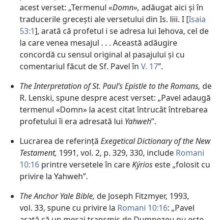
acest verset: „Termenul
«Domn»,
adăugat aici și în
traducerile grecești ale versetului din Is. liii. I [
Isaia
53:1
], arată că profetul i se adresa lui Iehova, cel de
la care venea mesajul . . . Această adăugire
concordă cu sensul original al pasajului și cu
comentariul făcut de Sf. Pavel în
V. 17
”.
The Interpretation of St. Paul’s Epistle to the Romans,
de
R. Lenski, spune despre acest verset: „Pavel adaugă
termenul «Domn» la acest citat întrucât întrebarea
profetului îi era adresată lui
Yahweh
”.
Lucrarea de referință
Exegetical Dictionary of the New
Testament,
1991, vol. 2, p. 329, 330, include
Romani
10:16
printre versetele în care
Kýrios
este „folosit cu
privire la Yahweh”.
The Anchor Yale Bible,
de Joseph Fitzmyer, 1993,
vol. 33, spune cu privire la
Romani 10:16
: „Pavel
arată că un mesaj transmis de Dumnezeu nu este