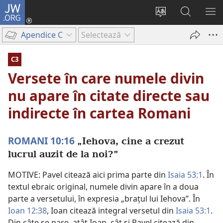
JW.ORG
Conectează-
te
Schimbaţi
Căutați
AR
(se
limba
pe
ME
Apendice C
Selectează
deschide
site-
JW.ORG
o
ului
C3
fereastră
Versete în care numele divin
nouă)
nu apare în citate directe sau
indirecte în cartea Romani
ROMANI 10:16
„Iehova, cine a crezut
lucrul auzit de la noi?”
MOTIVE: Pavel citează aici prima parte din
Isaia 53:1
. În
textul ebraic original, numele divin apare în a doua
parte a versetului, în expresia „brațul lui Iehova”. În
Ioan 12:38
, Ioan citează integral versetul din
Isaia 53:1
.
Din câte se pare, atât Ioan, cât și Pavel citează din