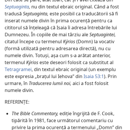
Septuaginta
,
nu din textul ebraic original. Când a fost
tradusă
Septuaginta,
este posibil ca traducătorii să fi
inserat numele divin în prima ocurență pentru ca
cititorul să înțeleagă că Isaia îi adresa întrebările lui
Dumnezeu. În copiile de mai târziu ale
Septuagintei,
citatul începe cu termenul
Kýrios
(Domn) la vocativ
(formă utilizată pentru adresarea directă), nu cu
numele divin. Totuși, așa cum s-a arătat anterior,
termenul
Kýrios
este deseori folosit ca substitut al
Tetragramei
, din textul ebraic original (un exemplu
este expresia „brațul lui Iehova” din
Isaia 53:1
). Prin
urmare, în
Traducerea lumii noi,
aici a fost folosit
numele divin.
REFERINȚE:
The Bible Commentary,
ediție îngrijită de F. Cook,
tipărită în 1981, face următorul comentariu cu
privire la prima ocurență a termenului „Domn” din