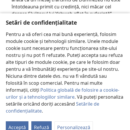
întotdeauna primit cu credință, nici măcar cel
despre Slujitorul lui Yahweh aflat în suferință”.
Setări de confidențialitate
NLT Study Bible,
ediția a II-a, 2008, redă termenul
„D
” cu majusculă și capităluțe în acest verset.
OMNUL
Pentru a vă oferi cea mai bună experiență, folosim
În „Introducere la New Living Translation”,
module cookie și tehnologii similare. Unele module
comitetul de traducere al acestei Biblii face
cookie sunt necesare pentru funcționarea site-ului
următorul comentariu: „În general, am redat cu
nostru și nu pot fi refuzate. Puteți accepta sau refuza
consecvență Tetragrama
(YHWH)
prin «D
»,
OMNUL
alte tipuri de module cookie, pe care le folosim doar
utilizând o formă . . . care este comună în
pentru a vă îmbunătăți experiența pe site-ul nostru.
traducerile din limba engleză”. Cu referire la Noul
Niciuna dintre datele dvs. nu va fi vândută sau
Testament, comitetul afirmă: „Termenul grecesc
folosită în scop comercial. Pentru mai multe
kurios [kyrios]
este tradus cu consecvență prin
informații, citiți
Politica globală de folosire a cookie-
«Domn»; ca excepție, este tradus prin «D
» ori
OMN
urilor și a tehnologiilor similare
. Vă puteți personaliza
de câte ori Noul Testament citează în mod explicit
setările oricând doriți accesând
Setările de
din Vechiul Testament și termenul apare scris acolo
confidențialitate
.
P
cu capităluțe”.
St
7, 8, 10, 14-18, 23, 30-32, 34, 35,
REFERINȚE SUPLIMENTARE
: J
Acceptă
Refuză
Personalizează