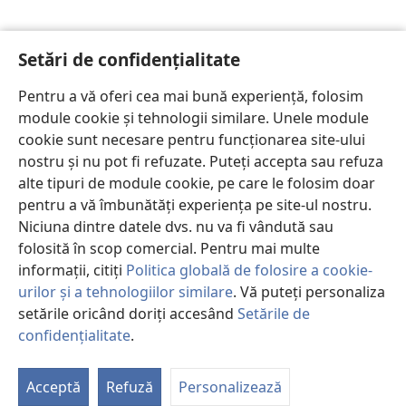
Setări de confidențialitate
Pentru a vă oferi cea mai bună experiență, folosim
module cookie și tehnologii similare. Unele module
cookie sunt necesare pentru funcționarea site-ului
nostru și nu pot fi refuzate. Puteți accepta sau refuza
alte tipuri de module cookie, pe care le folosim doar
pentru a vă îmbunătăți experiența pe site-ul nostru.
Niciuna dintre datele dvs. nu va fi vândută sau
folosită în scop comercial. Pentru mai multe
informații, citiți
Politica globală de folosire a cookie-
urilor și a tehnologiilor similare
. Vă puteți personaliza
setările oricând doriți accesând
Setările de
confidențialitate
.
P
St
Acceptă
Refuză
Personalizează