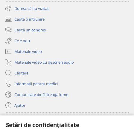
Doresc să fiu vizitat
Caută o întrunire
(se
deschide
Caută un congres
(se
o
deschide
fereastră
Ce e nou
o
nouă)
fereastră
Materiale video
nouă)
Materiale video cu descrieri audio
Căutare
Informații pentru medici
Comunicate din întreaga lume
Ajutor
Donații
(se
Setări de confidențialitate
deschide