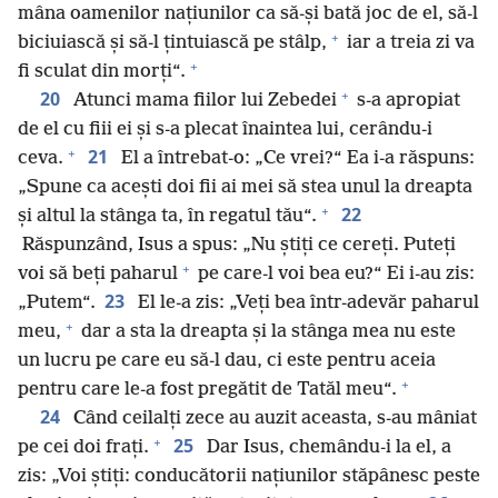
mâna oamenilor națiunilor ca să-și bată joc de el, să-l
+
biciuiască și să-l țintuiască pe stâlp,
iar a treia zi va
+
fi sculat din morți“.
+
20
Atunci mama fiilor lui Zebedei
s-a apropiat
de el cu fiii ei și s-a plecat înaintea lui, cerându-i
+
21
ceva.
El a întrebat-o: „Ce vrei?“ Ea i-a răspuns:
„Spune ca acești doi fii ai mei să stea unul la dreapta
+
22
și altul la stânga ta, în regatul tău“.
Răspunzând, Isus a spus: „Nu știți ce cereți. Puteți
+
voi să beți paharul
pe care-l voi bea eu?“ Ei i-au zis:
23
„Putem“.
El le-a zis: „Veți bea într-adevăr paharul
+
meu,
dar a sta la dreapta și la stânga mea nu este
un lucru pe care eu să-l dau, ci este pentru aceia
+
pentru care le-a fost pregătit de Tatăl meu“.
24
Când ceilalți zece au auzit aceasta, s-au mâniat
+
25
pe cei doi frați.
Dar Isus, chemându-i la el, a
zis: „Voi știți: conducătorii națiunilor stăpânesc peste