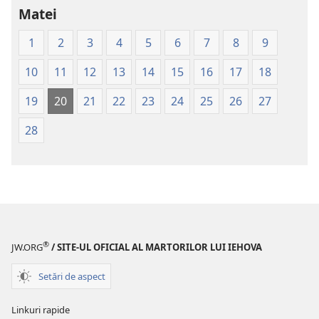
lumii
Matei
noi
1
2
3
4
5
6
7
8
9
(cu
copertă
10
11
12
13
14
15
16
17
18
moale)
19
20
21
22
23
24
25
26
27
28
®
JW.ORG
/ SITE-UL OFICIAL AL MARTORILOR LUI IEHOVA
Setări de aspect
Linkuri rapide