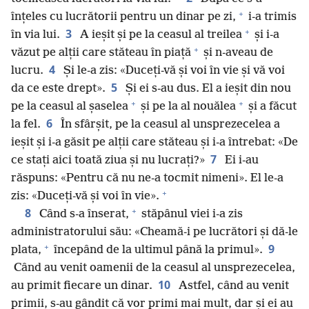
+
înțeles cu lucrătorii pentru un dinar pe zi,
i-a trimis
+
3
în via lui.
A ieșit și pe la ceasul al treilea
și i-a
+
văzut pe alții care stăteau în piață
și n-aveau de
4
lucru.
Și le-a zis: «Duceți-vă și voi în vie și vă voi
5
da ce este drept».
Și ei s-au dus. El a ieșit din nou
+
+
pe la ceasul al șaselea
și pe la al nouălea
și a făcut
6
la fel.
În sfârșit, pe la ceasul al unsprezecelea a
ieșit și i-a găsit pe alții care stăteau și i-a întrebat: «De
7
ce stați aici toată ziua și nu lucrați?»
Ei i-au
răspuns: «Pentru că nu ne-a tocmit nimeni». El le-a
+
zis: «Duceți-vă și voi în vie».
+
8
Când s-a înserat,
stăpânul viei i-a zis
administratorului său: «Cheamă-i pe lucrători și dă-le
+
9
plata,
începând de la ultimul până la primul».
Când au venit oamenii de la ceasul al unsprezecelea,
10
au primit fiecare un dinar.
Astfel, când au venit
primii, s-au gândit că vor primi mai mult, dar și ei au