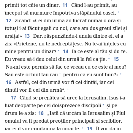
11
primit tot câte un dinar.
Când l-au primit, au
+
început să murmure împotriva stăpânului casei,
12
zicând: «Cei din urmă au lucrat numai o oră și
totuși i-ai făcut egali cu noi, care am dus greul zilei și
13
arșița!»
Dar, răspunzându-i unuia dintre ei, el a
zis: «Prietene, nu te nedreptățesc. Nu te-ai înțeles cu
+
14
mine pentru un dinar?
Ia ce este al tău și du-te.
+
15
Eu vreau să-i dau celui din urmă la fel ca ție.
Nu-mi este permis să fac ce vreau cu ce este al meu?
+
+
Sau este ochiul tău rău
pentru că eu sunt bun?»
16
Astfel, cei din urmă vor fi cei dintâi, iar cei
+
dintâi vor fi cei din urmă“.
17
Când se pregătea să urce la Ierusalim, Isus i-a
+
luat deoparte pe cei doisprezece discipoli
și pe
18
drum le-a zis:
„Iată că urcăm la Ierusalim și Fiul
omului va fi predat preoților principali și scribilor,
+
19
iar ei îl vor condamna la moarte.
Îl vor da în