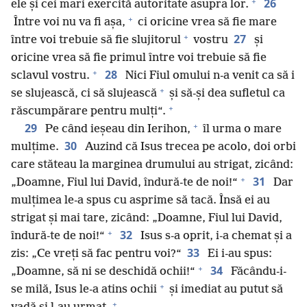
+
26
ele și cei mari exercită autoritate asupra lor.
+
Între voi nu va fi așa,
ci oricine vrea să fie mare
+
27
între voi trebuie să fie slujitorul
vostru
și
oricine vrea să fie primul între voi trebuie să fie
+
28
sclavul vostru.
Nici Fiul omului n-a venit ca să i
+
se slujească, ci să slujească
și să-și dea sufletul ca
+
răscumpărare pentru mulți“.
+
29
Pe când ieșeau din Ierihon,
îl urma o mare
30
mulțime.
Auzind că Isus trecea pe acolo, doi orbi
care stăteau la marginea drumului au strigat, zicând:
+
31
„Doamne, Fiul lui David, îndură-te de noi!“
Dar
mulțimea le-a spus cu asprime să tacă. Însă ei au
strigat și mai tare, zicând: „Doamne, Fiul lui David,
+
32
îndură-te de noi!“
Isus s-a oprit, i-a chemat și a
33
zis: „Ce vreți să fac pentru voi?“
Ei i-au spus:
+
34
„Doamne, să ni se deschidă ochii!“
Făcându-i-
+
se milă, Isus le-a atins ochii
și imediat au putut să
+