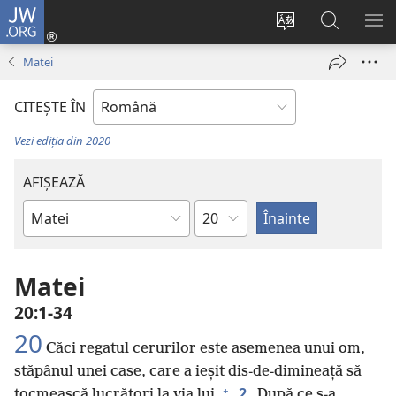
JW.ORG
Conectează-
te
Schimbaţi
Căutați
AR
(se
limba
pe
ME
Matei
deschide
site-
JW.ORG
o
ului
CITEŞTE ÎN
fereastră
nouă)
Vezi ediția din 2020
AFIȘEAZĂ
Capitol
Cărțile
biblice
Matei
20:1-34
20
Căci regatul cerurilor este asemenea unui om,
stăpânul unei case, care a ieșit dis-de-dimineață să
+
2
tocmească lucrători la via lui.
După ce s-a