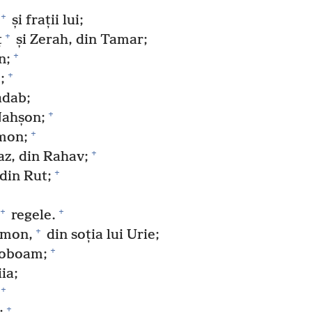
+
și frații lui;
+
ț
și Zerah, din Tamar;
+
n;
+
;
adab;
+
Nahșon;
+
lmon;
+
az, din Rahav;
+
 din Rut;
+
+
regele.
+
omon,
din soția lui Urie;
+
Roboam;
ia;
+
+