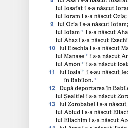
lui Asa i s-a născut Iosafat
lui Iosafat i s-a născut Ior
lui Ioram i s-a născut Ozia;
9
lui Ozia i s-a născut Iotam
+
lui Iotam
i s-a născut Aha
lui Ahaz i s-a născut Ezechi
10
lui Ezechia i s-a născut M
+
lui Manase
i s-a născut 
+
lui Amon
i s-a născut Iosi
11
+
lui Iosia
i s-au născut Ie
+
în Babilon.
12
După deportarea în Babilon
lui Șealtiel i s-a născut Zo
13
lui Zorobabel i s-a născut
lui Abiud i s-a născut Eliac
lui Eliachim i s-a născut Az
14