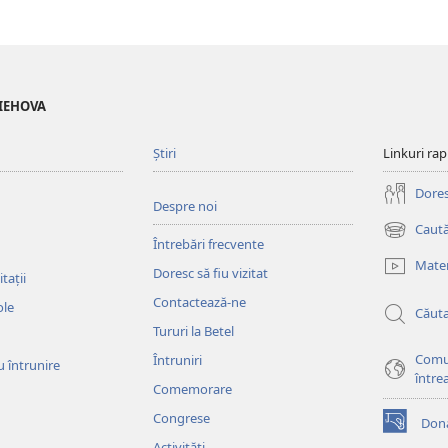
 IEHOVA
Știri
Linkuri rap
Doresc
Despre noi
Caută
(se
Întrebări frecvente
deschide
Mater
Doresc să fiu vizitat
o
tații
fereastră
Contactează-ne
ole
Căut
nouă)
Tururi la Betel
Comu
Întruniri
u întrunire
între
Comemorare
Congrese
Dona
(se
Activități