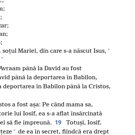
c;
m;
;
zar;
an;
;
+
, soțul Mariei, din care s-a născut Isus,
+
 Avraam până la David au fost
avid până la deportarea în Babilon,
la deportarea în Babilon până la Cristos,
istos a fost așa: Pe când mama sa,
orie lui Iosif, ea s-a aflat însărcinată
19
ei să fie împreună.
Totuși, Iosif,
+
rțeze
de ea în secret, fiindcă era drept