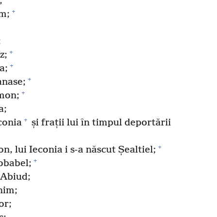
;
+
am;
;
+
z;
+
a;
+
anase;
+
Amon;
a;
+
conia
și frații lui în timpul deportării
+
, lui Ieconia i s-a născut Șealtiel;
+
robabel;
 Abiud;
him;
or;