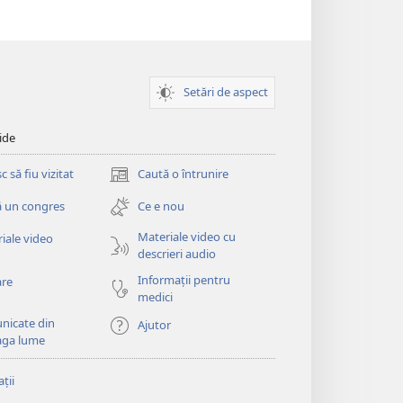
Setări de aspect
ide
 să fiu vizitat
Caută o întrunire
(se
deschide
 un congres
Ce e nou
o
fereastră
Materiale video cu
iale video
nouă)
descrieri audio
Informații pentru
are
medici
nicate din
Ajutor
aga lume
ții