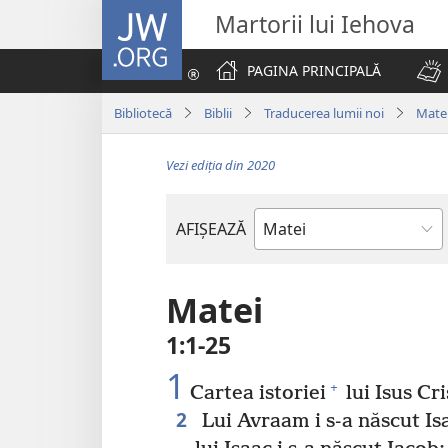
JW.ORG
Martorii lui Iehova
PAGINA PRINCIPALĂ
Bibliotecă
Biblii
Traducerea lumii noi
Mate
Vezi ediția din 2020
AFIȘEAZĂ
Cărțile
biblice
Matei
1:1-25
1
+
Cartea istoriei
lui Isus Cri
2
Lui Avraam i s-a născut Is