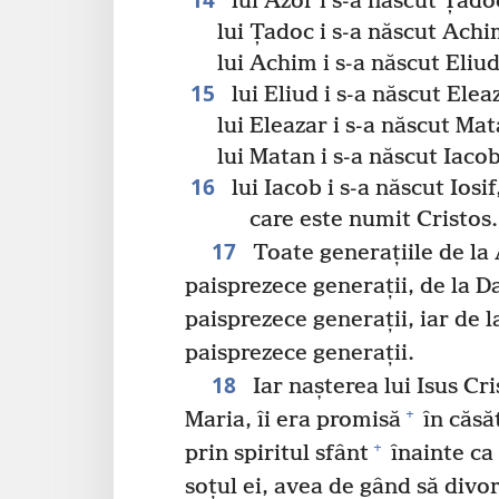
lui Azor i s-a născut Țado
lui Țadoc i s-a născut Achi
lui Achim i s-a născut Eliud
15
lui Eliud i s-a născut Elea
lui Eleazar i s-a născut Mat
lui Matan i s-a născut Iacob
16
lui Iacob i s-a născut Iosif
care este numit Cristos.
17
Toate generațiile de la
paisprezece generații, de la D
paisprezece generații, iar de 
paisprezece generații.
18
Iar nașterea lui Isus Cr
+
Maria, îi era promisă
în căsăt
+
prin spiritul sfânt
înainte ca 
soțul ei, avea de gând să divo