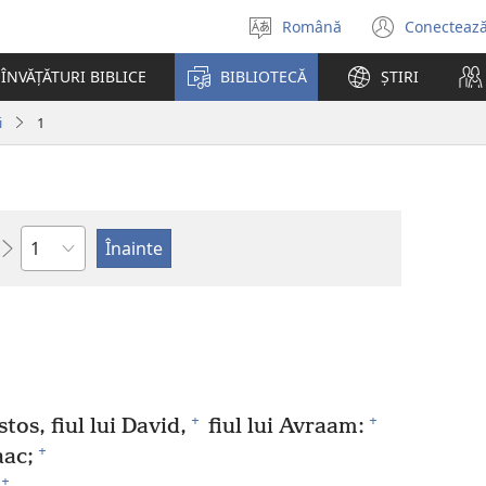
Română
Conectează
Selectaţi
(se
limba
desch
ÎNVĂȚĂTURI BIBLICE
BIBLIOTECĂ
ȘTIRI
o
fereas
i
1
nouă)
Capitol
+
+
stos, fiul lui David,
fiul lui Avraam:
+
aac;
+