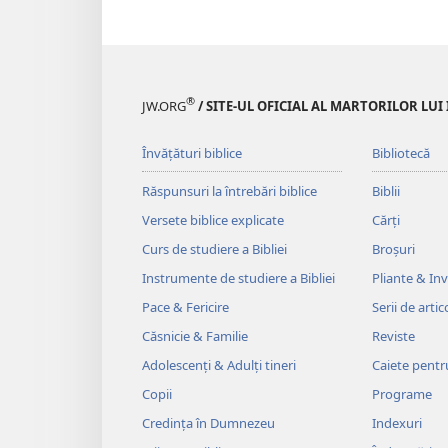
®
JW.ORG
/ SITE-UL OFICIAL AL MARTORILOR LUI
Învățături biblice
Bibliotecă
Răspunsuri la întrebări biblice
Biblii
Versete biblice explicate
Cărți
Curs de studiere a Bibliei
Broșuri
Instrumente de studiere a Bibliei
Pliante & Invi
Pace & Fericire
Serii de artic
Căsnicie & Familie
Reviste
Adolescenți & Adulți tineri
Caiete pentr
Copii
Programe
Credința în Dumnezeu
Indexuri