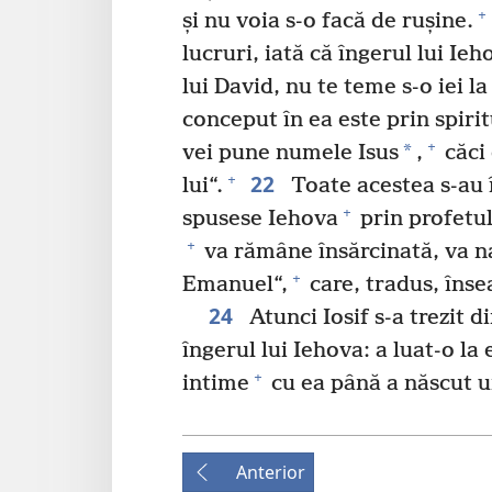
+
și nu voia s-o facă de rușine.
lucruri, iată că îngerul lui Ieho
lui David, nu te teme s-o iei la
conceput în ea este prin spirit
+
*
vei pune numele Isus
,
căci 
22
+
lui“.
Toate acestea s-au 
+
spusese Iehova
prin profetul
+
va rămâne însărcinată, va na
+
Emanuel“,
care, tradus, îns
24
Atunci Iosif s-a trezit d
îngerul lui Iehova: a luat-o la 
+
intime
cu ea până a născut u
Anterior