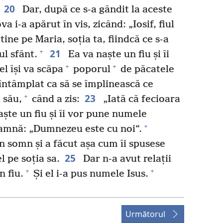
20
Dar, după ce s-a gândit la aceste
va i-a apărut în vis, zicând: „Iosif, fiul
 tine pe Maria, soția ta, fiindcă ce s-a
21
+
ul sfânt.
Ea va naște un fiu și îi
+
+
el își va scăpa
poporul
de păcatele
întâmplat ca să se împlinească ce
23
+
 său,
când a zis:
„Iată că fecioara
ște un fiu și îi vor pune numele
+
eamnă: „Dumnezeu este cu noi“.
in somn și a făcut așa cum îi spusese
25
el pe soția sa.
Dar n-a avut relații
+
+
n fiu.
Și el i-a pus numele Isus.
Următorul