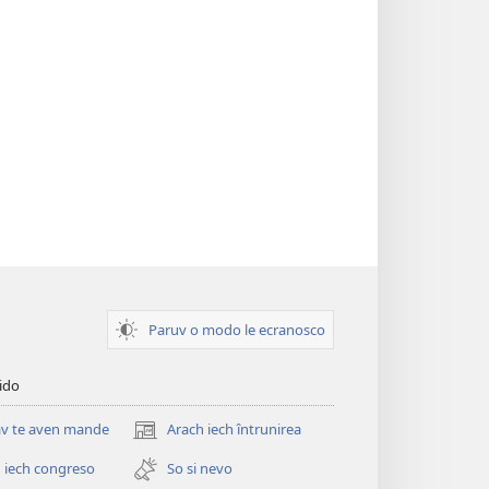
Paruv o modo le ecranosco
pido
v te aven mande
Arach iech întrunirea
(opens
new
 iech congreso
So si nevo
window)