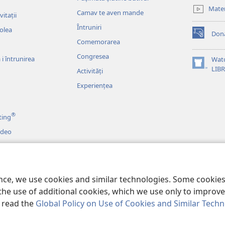
new
Mater
Camav te aven mande
window)
itații
Întruniri
colea
Dona
(opens
Comemorarea
new
Congresea
window)
i întrunirea
Wat
(opens
LIB
Activități
new
Experiențea
window)
®
ting
ideo
o
o citime
ence, we use cookies and similar technologies. Some cooki
the use of additional cookies, which we use only to improve 
, read the
Global Policy on Use of Cookies and Similar Tech
Tract Society of Pennsylvania.
TERMENI DE UTILIZARE
|
POLITICA DE CO