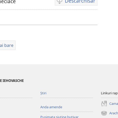
Descărchisar
neciace
Opțiuni
cai
te
descărchis
registrări
video
ai bare
LE IEHOVASCHE
Știri
Linkuri ra
Cama
Anda amende
Arach
(opens
Pușimata șiutine butivar