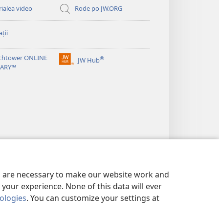
ialea video
Rode po JW.ORG
ții
chtower ONLINE
®
JW Hub
(opens
RARY™
new
window)
es are necessary to make our website work and
your experience. None of this data will ever
nologies
. You can customize your settings at
NFIDENŢIALITATE
|
PRIVACY SETTINGS