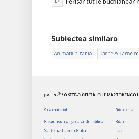
Ferisar tut le buchiandar 
De
drom
video
Subiectea similaro
Animații pi tabla
Tărne & Tărne m
®
JW.ORG
/ O SITE-O OFICIALO LE MARTORENGO 
Sicaimata biblico
Biblioteca
Răspunsuri pușimatande biblico
Biblii
Sar te hachiares i Biblia
Lila