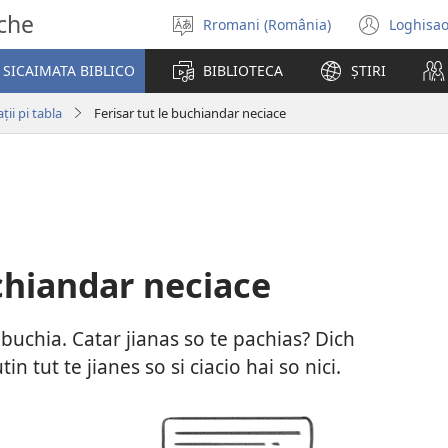
sche
Rromani (România)
Loghisao
Selectisar
(ope
i
new
SICAIMATA BIBLICO
BIBLIOTECA
ȘTIRI
șib
wind
ii pi tabla
Ferisar tut le buchiandar neciace
uchiandar neciace
 buchia. Catar jianas so te pachias? Dich
in tut te jianes so si ciacio hai so nici.