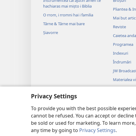
Instrumentea cai ajutin amen te
Broșuri
hachiaras mai mișto i Biblia
Pliantea & Inv
O rrom, i rromni hai i familia
Mai but arti
Tărne & Tărne mai bare
Reviste
Șiavorre
Caietea anda 
Programea
Indexuri
Îndrumări
JW Broadcas
Materialea v
Ghilea
Privacy Settings
Drame audi
Drame biblic
To provide you with the best possible experi
cannot be refused. You can accept or decline 
be sold or used for marketing. To learn more
any time by going to
Privacy Settings
.
Copyright
© 2026 Watch Tower Bible and 