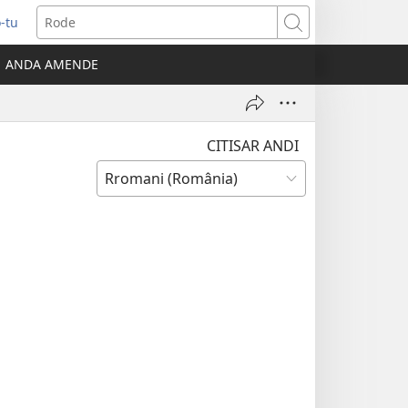
-tu
ns
Rode
ANDA AMENDE
ow)
CITISAR ANDI