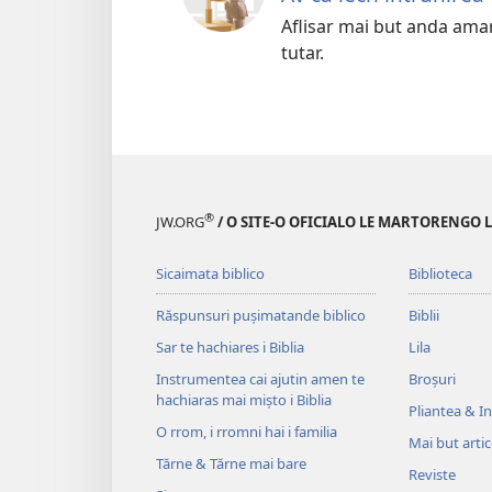
Aflisar mai but anda amar
tutar.
®
JW.ORG
/ O SITE-O OFICIALO LE MARTORENGO 
Sicaimata biblico
Biblioteca
Răspunsuri pușimatande biblico
Biblii
Sar te hachiares i Biblia
Lila
Instrumentea cai ajutin amen te
Broșuri
hachiaras mai mișto i Biblia
Pliantea & Inv
O rrom, i rromni hai i familia
Mai but arti
Tărne & Tărne mai bare
Reviste