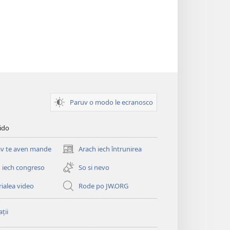
Paruv o modo le ecranosco
pido
v te aven mande
Arach iech întrunirea
(opens
new
 iech congreso
So si nevo
window)
ialea video
Rode po JW.ORG
ții