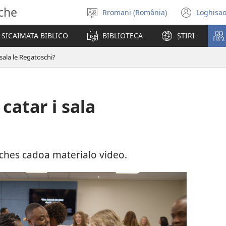
sche
Rromani (România)
Loghisao
Selectisar
(ope
i
new
SICAIMATA BIBLICO
BIBLIOTECA
ȘTIRI
șib
wind
i sala le Regatoschi?
 catar i sala
diches cadoa materialo video.