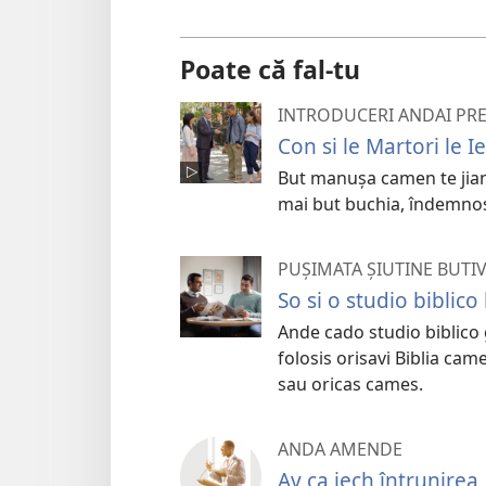
video
Poate că fal-tu
INTRODUCERI ANDAI PR
Con si le Martori le 
But manușa camen te jiane
mai but buchia, îndemnos
PUȘIMATA ȘIUTINE BUTI
So si o studio biblic
Ande cado studio biblico 
folosis orisavi Biblia cam
sau oricas cames.
ANDA AMENDE
Av ca iech întrunirea