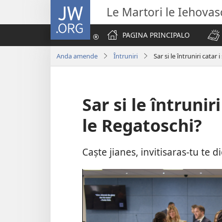
JW.ORG
Le Martori le Iehova
PAGINA PRINCIPALO
Anda amende
Întruniri
Sar si le întruniri catar 
Sar si le întruniri
le Regatoschi?
Caște jianes, invitisaras-tu te 