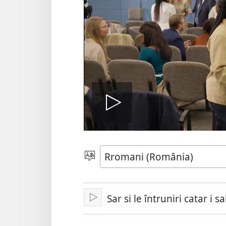
De
drom
Alosar
i
şib
o
Sar si le întruniri catar i 
De
drom