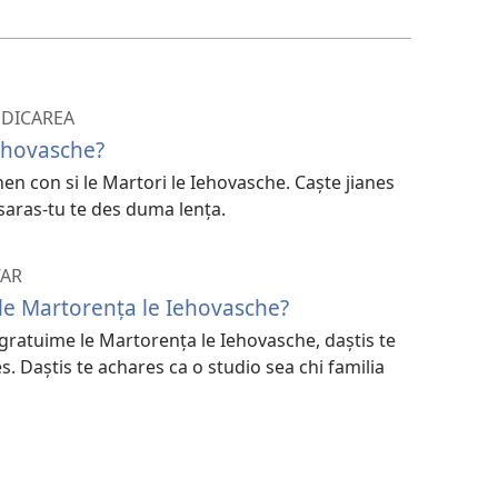
te
descărchis
registrări
video
EDICAREA
Iehovasche?
n con si le Martori le Iehovasche. Caște jianes
aras-tu te des duma lența.
VAR
o le Martorența le Iehovasche?
gratuime le Martorența le Iehovasche, daștis te
es. Daștis te achares ca o studio sea chi familia