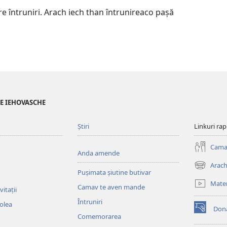
e întruniri. Arach iech than întrunireaco pașă
LE IEHOVASCHE
Știri
Linkuri ra
Cama
Anda amende
Arach
(opens
Pușimata șiutine butivar
new
Mater
Camav te aven mande
window)
itații
Întruniri
colea
Dona
(opens
Comemorarea
new