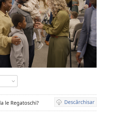
Descărchisar
sala le Regatoschi?
Opțiuni
cai