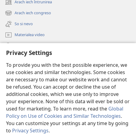
Arach iech întrunirea
(opens
new
Arach iech congreso
(opens
window)
new
So si nevo
window)
Materialea video
Rode po JW.ORG
Privacy Settings
Donații
(opens
To provide you with the best possible experience, we
new
use cookies and similar technologies. Some cookies
window)
Watchtower ONLINE LIBRARY™
are necessary to make our website work and cannot
(opens
be refused. You can accept or decline the use of
new
®
JW Hub
window)
additional cookies, which we use only to improve
(opens
new
your experience. None of this data will ever be sold or
window)
used for marketing. To learn more, read the
Global
Policy on Use of Cookies and Similar Technologies
.
Copyright
© 2026 Watch Tower Bible and Tract Society of Pennsylvania.
You can customize your settings at any time by going
TERMENI DE UTILIZARE
|
POLITICA DE CONFIDENŢIALITATE
|
PRIVACY
to
Privacy Settings
.
SETTINGS