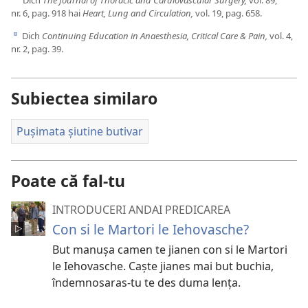
Dich
The Journal of Thoracic and Cardiovascular Surgery,
vol. 89,
c
nr. 6, pag. 918 hai
Heart, Lung and Circulation,
vol. 19, pag. 658.
Dich
Continuing Education in Anaesthesia, Critical Care & Pain,
vol. 4,
d
nr. 2, pag. 39.
Subiectea similaro
Pușimata șiutine butivar
Poate că fal-tu
INTRODUCERI ANDAI PREDICAREA
Con si le Martori le Iehovasche?
But manușa camen te jianen con si le Martori
le Iehovasche. Caște jianes mai but buchia,
îndemnosaras-tu te des duma lența.