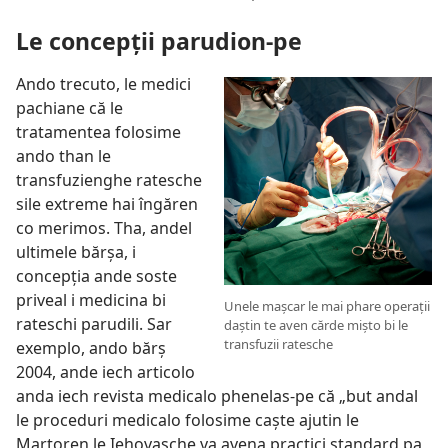
Le concepții parudion-pe
Ando trecuto, le medici
pachiane că le
tratamentea folosime
ando than le
transfuzienghe ratesche
sile extreme hai îngăren
co merimos. Tha, andel
ultimele bărșa, i
concepția ande soste
priveal i medicina bi
Unele mașcar le mai phare operații
rateschi parudili. Sar
daștin te aven cărde mișto bi le
transfuzii ratesche
exemplo, ando bărș
2004, ande iech articolo
anda iech revista medicalo phenelas-pe că „but andal
le proceduri medicalo folosime caște ajutin le
Martoren le Iehovasche va avena practici standard pa