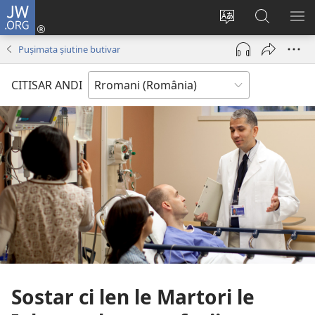
JW.ORG
Loghisao-
tu
Paruv
Rode
SI
(opens
i
po
O
Pușimata șiutine butivar
new
şib
JW.ORG
ME
window)
le
CITISAR ANDI
site-
oschi
Sostar ci len le Martori le