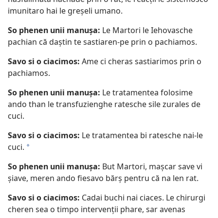
imunitaro hai le greșeli umano.
So phenen unii manușa:
Le Martori le Iehovasche
pachian că daștin te sastiaren-pe prin o pachiamos.
Savo si o ciacimos:
Ame ci cheras sastiarimos prin o
pachiamos.
So phenen unii manușa:
Le tratamentea folosime
ando than le transfuzienghe ratesche sile zurales de
cuci.
Savo si o ciacimos:
Le tratamentea bi ratesche nai-le
cuci.
a
So phenen unii manușa:
But Martori, mașcar save vi
șiave, meren ando fiesavo bărș pentru că na len rat.
Savo si o ciacimos:
Cadai buchi nai ciaces. Le chirurgi
cheren sea o timpo intervenții phare, sar avenas