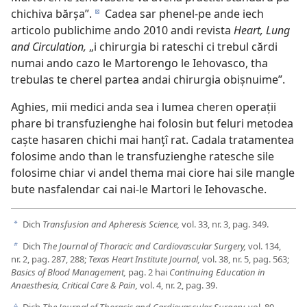
chichiva bărșa”.
Cadea sar phenel-pe ande iech
d
articolo publichime ando 2010 andi revista
Heart, Lung
and Circulation,
„i chirurgia bi rateschi ci trebul cărdi
numai ando cazo le Martorengo le Iehovasco, tha
trebulas te cherel partea andai chirurgia obișnuime”.
Aghies, mii medici anda sea i lumea cheren operații
phare bi transfuzienghe hai folosin but feluri metodea
caște hasaren chichi mai hanțî rat. Cadala tratamentea
folosime ando than le transfuzienghe ratesche sile
folosime chiar vi andel thema mai ciore hai sile mangle
bute nasfalendar cai nai-le Martori le Iehovasche.
Dich
Transfusion and Apheresis Science,
vol. 33, nr. 3, pag. 349.
a
Dich
The Journal of Thoracic and Cardiovascular Surgery,
vol. 134,
b
nr. 2, pag. 287, 288;
Texas Heart Institute Journal,
vol. 38, nr. 5, pag. 563;
Basics of Blood Management,
pag. 2 hai
Continuing Education in
Anaesthesia, Critical Care & Pain,
vol. 4, nr. 2, pag. 39.