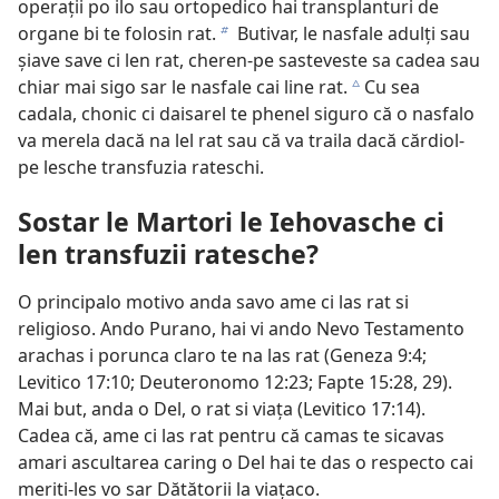
operații po ilo sau ortopedico hai transplanturi de
organe bi te folosin rat.
Butivar, le nasfale adulți sau
b
șiave save ci len rat, cheren-pe sasteveste sa cadea sau
chiar mai sigo sar le nasfale cai line rat.
Cu sea
c
cadala, chonic ci daisarel te phenel siguro că o nasfalo
va merela dacă na lel rat sau că va traila dacă cărdiol-
pe lesche transfuzia rateschi.
Sostar le Martori le Iehovasche ci
len transfuzii ratesche?
O principalo motivo anda savo ame ci las rat si
religioso. Ando Purano, hai vi ando Nevo Testamento
arachas i porunca claro te na las rat (
Geneza 9:4;
Levitico 17:10;
Deuteronomo 12:23;
Fapte 15:28, 29
).
Mai but, anda o Del, o rat si viața (
Levitico 17:14
).
Cadea că, ame ci las rat pentru că camas te sicavas
amari ascultarea caring o Del hai te das o respecto cai
meriti-les vo sar Dătătorii la viațaco.