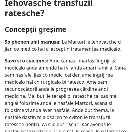
Iehovasche transfuzii
ratesche?
Concepții greșime
So phenen unii manușa:
Le Martori le Iehovasche ci
jian co medico hai ci acceptin tratamentea medicalo.
Savo si o ciacimos:
Ame camas i mai lași îngrijirea
medicalo anda amende hai vi anda amari familia. Cana
sam nasfale, jias co medici cai den ame îngrijirea
medicalo hai chirurgicalo bi ratesco. Ame sam
recunoscătorii anda le progresea cărdine andi
medicina. Mai but, le terapii bi ratesche cai sas mai
anglal folosime anda le nasfale Martori, acana si
folosime vi anda aver nasfale. Ande but thema, le
nasfale daștin te alosaren te eviton le transfuzii
ratesche pentru că sile but riscuri, sar avenas le
nasfalimata nachade prin o rat, le reacții le sistemosco