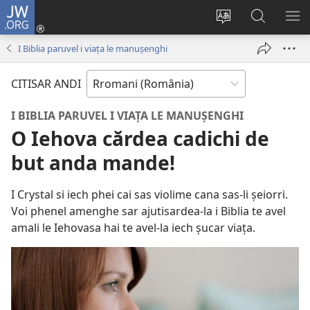
JW.ORG
Loghisao-
tu
Paruv
Rode
SI
(opens
i
po
O
I Biblia paruvel i viața le manușenghi
new
şib
JW.ORG
ME
window)
le
CITISAR ANDI
site-
oschi
I BIBLIA PARUVEL I VIAȚA LE MANUȘENGHI
O Iehova cărdea cadichi de
but anda mande!
I Crystal si iech phei cai sas violime cana sas-li șeiorri.
Voi phenel amenghe sar ajutisardea-la i Biblia te avel
amali le Iehovasa hai te avel-la iech șucar viața.