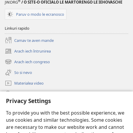
®
JW.ORG
/ O SITE-O OFICIALO LE MARTORENGO LE IEHOVASCHE
Paruv o modo le ecranosco
Linkuri rapido
Camav te aven mande
Arach iech întrunirea
(opens
new
Arach iech congreso
(opens
window)
new
So si nevo
window)
Materialea video
Rode po JW.ORG
Privacy Settings
Donații
(opens
To provide you with the best possible experience, we
new
use cookies and similar technologies. Some cookies
window)
Watchtower ONLINE LIBRARY™
are necessary to make our website work and cannot
(opens