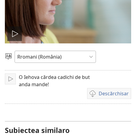
De
drom
Alosar
i
o
şib
O Iehova cărdea cadichi de but
De
video
anda mande!
drom
Descărchisar
Opțiuni
cai
te
descărchis
registrări
Subiectea similaro
video