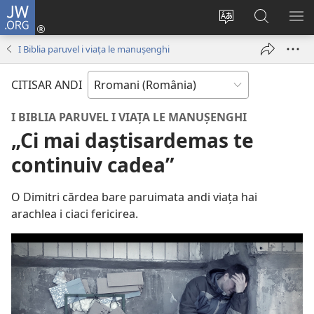
JW.ORG
Loghisao-
tu
Paruv
Rode
SI
(opens
i
po
O
I Biblia paruvel i viața le manușenghi
new
şib
JW.ORG
ME
window)
le
CITISAR ANDI
site-
oschi
I BIBLIA PARUVEL I VIAȚA LE MANUȘENGHI
„Ci mai daștisardemas te
continuiv cadea”
O Dimitri cărdea bare paruimata andi viața hai
arachlea i ciaci fericirea.