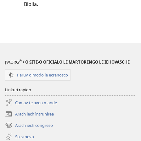
Biblia.
®
JW.ORG
/ O SITE-O OFICIALO LE MARTORENGO LE IEHOVASCHE
Paruv o modo le ecranosco
Linkuri rapido
Camav te aven mande
Arach iech întrunirea
(opens
new
Arach iech congreso
(opens
window)
new
So si nevo
window)