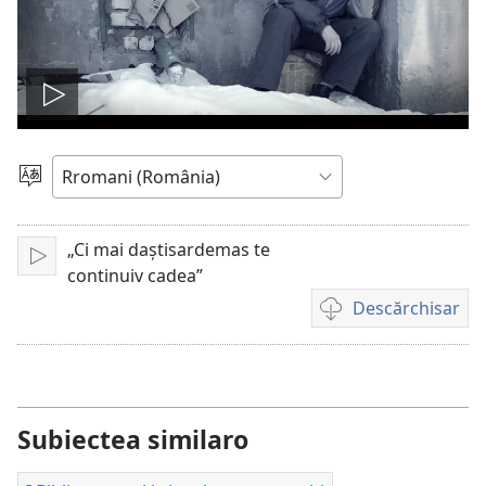
De
drom
Alosar
i
o
şib
„Ci mai daștisardemas te
De
video
continuiv cadea”
drom
Descărchisar
Opțiuni
cai
te
descărchis
registrări
Subiectea similaro
video