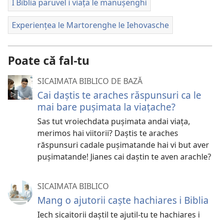
I Biblia paruvel i viața le manușenghi
Experiențea le Martorenghe le Iehovasche
Poate că fal-tu
SICAIMATA BIBLICO DE BAZĂ
Cai daștis te araches răspunsuri ca le
mai bare pușimata la viațache?
Sas tut vroiechdata pușimata andai viața,
merimos hai viitorii? Daștis te araches
răspunsuri cadale pușimatande hai vi but aver
pușimatande! Jianes cai daștin te aven arachle?
SICAIMATA BIBLICO
Mang o ajutorii caște hachiares i Biblia
Iech sicaitorii daștil te ajutil-tu te hachiares i