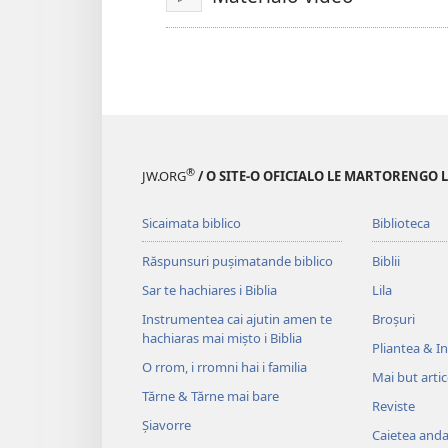
De
o
drom
video
®
JW.ORG
/ O SITE-O OFICIALO LE MARTORENGO 
Sicaimata biblico
Biblioteca
Răspunsuri pușimatande biblico
Biblii
Sar te hachiares i Biblia
Lila
Instrumentea cai ajutin amen te
Broșuri
hachiaras mai mișto i Biblia
Pliantea & Inv
O rrom, i rromni hai i familia
Mai but arti
Tărne & Tărne mai bare
Reviste
Șiavorre
Caietea anda 