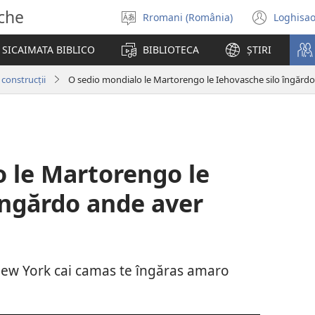
sche
Rromani (România)
Loghisao
Selectisar
(ope
i
new
SICAIMATA BIBLICO
BIBLIOTECA
ȘTIRI
șib
wind
construcții
O sedio mondialo le Martorengo le Iehovasche silo îngărd
 le Martorengo le
îngărdo ande aver
New York cai camas te îngăras amaro