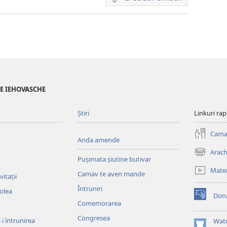
Opțiuni
cai
te
descărchis
registrări
video
LE IEHOVASCHE
Știri
Linkuri ra
Cama
Anda amende
Arach
(opens
Pușimata șiutine butivar
new
Mater
Camav te aven mande
window)
itații
Întruniri
colea
Dona
(opens
Comemorarea
new
Congresea
window)
i întrunirea
Wat