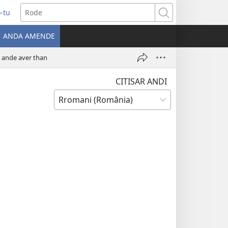
-tu
ns
Rode
ANDA AMENDE
ow)
o ande aver than
CITISAR ANDI