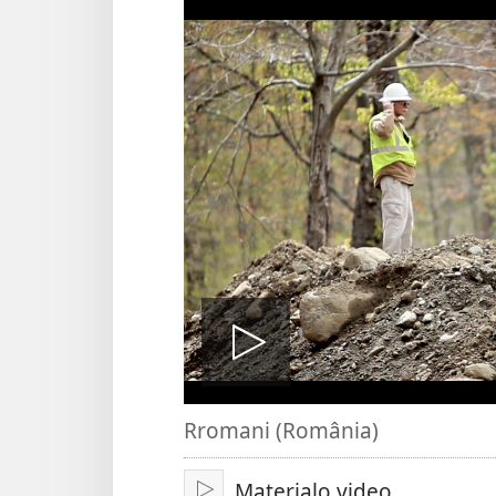
De
Rromani (România)
drom
Materialo video