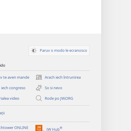
Paruv o modo le ecranosco
pido
v te aven mande
Arach iech întrunirea
(opens
new
 iech congreso
So si nevo
window)
ialea video
Rode po JW.ORG
ții
chtower ONLINE
®
JW Hub