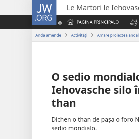
JW.ORG
Le Martori le Iehova
PAGINA PRINCIPALO
Anda amende
Activități
Amare proiectea andal 
O sedio mondialo
Iehovasche silo 
than
Dichen o than de pașa o foro 
sedio mondialo.