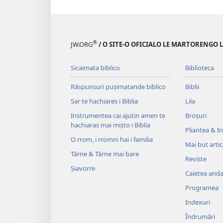
®
JW.ORG
/ O SITE-O OFICIALO LE MARTORENGO 
Sicaimata biblico
Biblioteca
Răspunsuri pușimatande biblico
Biblii
Sar te hachiares i Biblia
Lila
Instrumentea cai ajutin amen te
Broșuri
hachiaras mai mișto i Biblia
Pliantea & Inv
O rrom, i rromni hai i familia
Mai but arti
Tărne & Tărne mai bare
Reviste
Șiavorre
Caietea anda 
Programea
Indexuri
Îndrumări