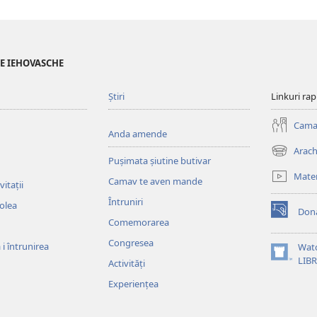
LE IEHOVASCHE
Știri
Linkuri ra
Cama
Anda amende
Arach
(opens
Pușimata șiutine butivar
new
Mater
Camav te aven mande
window)
itații
Întruniri
colea
Dona
(opens
Comemorarea
new
Congresea
window)
i întrunirea
Wat
(opens
LIB
Activități
new
Experiențea
window)