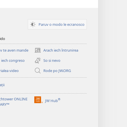
Paruv o modo le ecranosco
pido
v te aven mande
Arach iech întrunirea
(opens
new
 iech congreso
So si nevo
window)
ialea video
Rode po JW.ORG
ții
chtower ONLINE
®
JW Hub
(opens
RARY™
new
window)