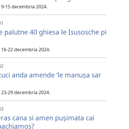
o 9-15 decembria 2024.
41
e palutne 40 ghiesa le Isusosche pi
o 16-22 decembria 2024.
42
e cuci anda amende ‘le manușa sar
o 23-29 decembria 2024.
43
eras cana si amen pușimata cai
pachiamos?