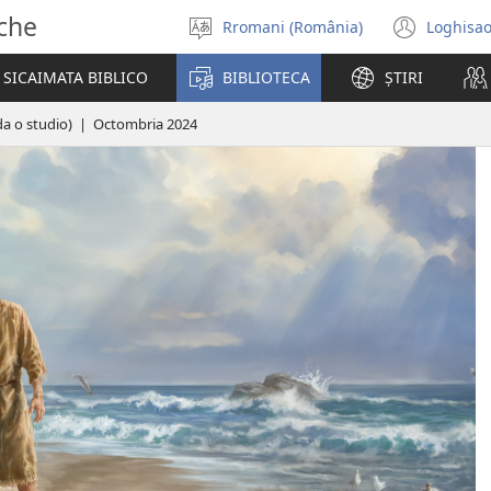
sche
Rromani (România)
Loghisao
Selectisar
(ope
i
new
SICAIMATA BIBLICO
BIBLIOTECA
ȘTIRI
șib
wind
da o studio) | Octombria 2024