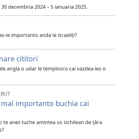
 30 decembria 2024 – 5 ianuaria 2025.
as-le importanto anda le israeliți?
are cititori
 de angla o udar le templosco cai vazdea-les o
 BUT
e mai importanto buchia cai
 te anes tuche amintea so sichilean de țâra
s?