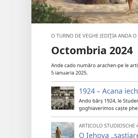
O TURNO DE VEGHE (EDIŢIA ANDA O
Octombria 2024
Ande cado număro arachen-pe le arti
5 ianuaria 2025.
1924 – Acana iech
Ando bărș 1924, le Studen
goghiaverimos caște phen
ARTICOLO STUDIOSCHE 
O Iehova „sastiar