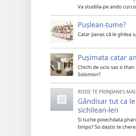
Va studiila-pe ando curco
Pușlean-tume?
Catar jianas că le ghilea s
Pușimata catar am
Chichi de ucio sas o than
Solomon?
RODE TE PRINJIANES MAI
Gândisar tut ca l
sichilean-len
Si tuche poiechdata pharo
timpo? So daștis te chere