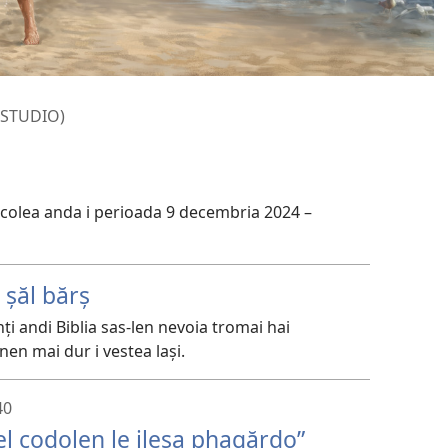
 STUDIO)
colea anda i perioada 9 decembria 2024 –
 șăl bărș
ți andi Biblia sas-len nevoia tromai hai
en mai dur i vestea lași.
40
el codolen le ilesa phagărdo”