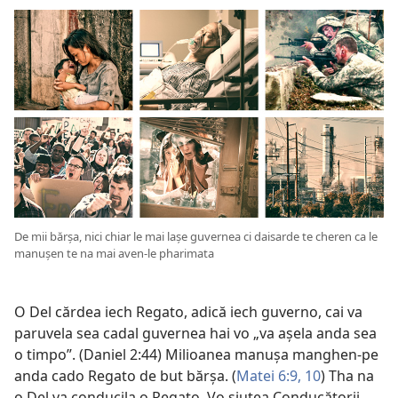
De mii bărșa, nici chiar le mai lașe guvernea ci daisarde te cheren ca le
manușen te na mai aven-le pharimata
O Del cărdea iech Regato, adică iech guverno, cai va
paruvela sea cadal guvernea hai vo „va așela anda sea
o timpo”. (
Daniel 2:44
) Milioanea manușa manghen-pe
anda cado Regato de but bărșa. (
Matei 6:9, 10
) Tha na
o Del va conducila o Regato. Vo șiutea Conducătorii