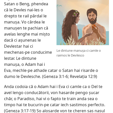
Satan o Beng, phendea
că le Devles nai-les o
drepto te rail părdal le
manușa. Vo cărdea le
manușen te pachian că
avelas lenghe mai mișto
dacă ci așunenas le
Devlestar hai ci
Le dintune manușa ci camle o
mechenas-pe conducime
raimos le Devlesco
lestar. Le dintune
manușa, o Adam hai i
Eva, mechle-pe athade catar o Satan hai risarde o
dumo le Devlesche. (
Geneza 3:1-6;
Revelația 12:9
)
Anda codoia că o Adam hai i Eva ci camle ca o Del te
avel lengo conducătorii, von hasarde pengo șucar
chăr, o Paradiso, hai vi o fapto te train anda sea o
timpo hai te bucurin-pe catar iech sastimos perfecto.
(
Geneza 3:17-19
) So alosarde von te cheren sas nasul