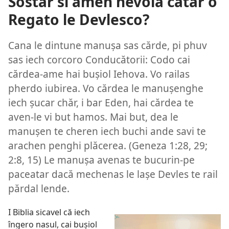
Sostar si amen nevoia catar o
Regato le Devlesco?
Cana le dintune manușa sas cărde, pi phuv
sas iech corcoro Conducătorii: Codo cai
cărdea-ame hai bușiol Iehova. Vo railas
pherdo iubirea. Vo cărdea le manușenghe
iech șucar chăr, i bar Eden, hai cărdea te
aven-le vi but hamos. Mai but, dea le
manușen te cheren iech buchi ande savi te
arachen penghi plăcerea. (
Geneza 1:28, 29;
2:8,
15
) Le manușa avenas te bucurin-pe
paceatar dacă mechenas le lașe Devles te rail
părdal lende.
I Biblia sicavel că iech
îngero nasul, cai bușiol