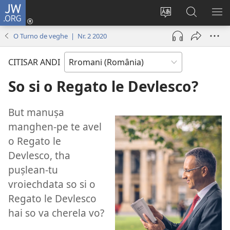
JW.ORG
Loghisao-
tu
Paruv
Rode
SI
(opens
i
po
O
O Turno de veghe | Nr. 2 2020
new
şib
JW.ORG
ME
window)
le
CITISAR ANDI
site-
oschi
So si o Regato le Devlesco?
But manușa
manghen-pe te avel
o Regato le
Devlesco, tha
pușlean-tu
vroiechdata so si o
Regato le Devlesco
hai so va cherela vo?