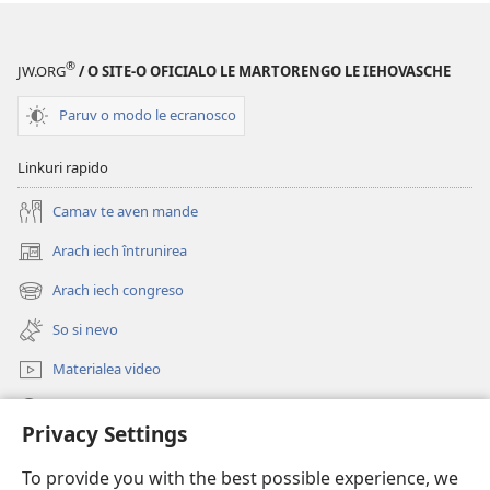
VEGHE
DE
So
VEGHE
si
So
®
JW.ORG
/ O SITE-O OFICIALO LE MARTORENGO LE IEHOVASCHE
o Regato
si
le Devlesco?
o Regato
Paruv o modo le ecranosco
le Devlesco?
Linkuri rapido
Camav te aven mande
Arach iech întrunirea
(opens
new
Arach iech congreso
(opens
window)
new
So si nevo
window)
Materialea video
Rode po JW.ORG
Privacy Settings
Donații
(opens
To provide you with the best possible experience, we