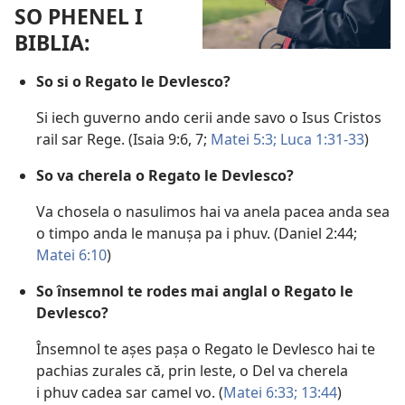
SO PHENEL I
BIBLIA:
So si o Regato le Devlesco?
Si iech guverno ando cerii ande savo o Isus Cristos
rail sar Rege. (
Isaia 9:6, 7;
Matei 5:3;
Luca 1:31-33
)
So va cherela o Regato le Devlesco?
Va chosela o nasulimos hai va anela pacea anda sea
o timpo anda le manușa pa i phuv. (
Daniel 2:44;
Matei 6:10
)
So însemnol te rodes mai anglal o Regato le
Devlesco?
Însemnol te așes pașa o Regato le Devlesco hai te
pachias zurales că, prin leste, o Del va cherela
i phuv cadea sar camel vo. (
Matei 6:33;
13:44
)