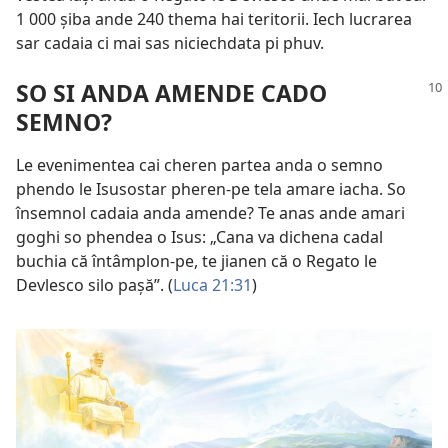
1 000 șiba ande 240 thema hai teritorii. Iech lucrarea
sar cadaia ci mai sas niciechdata pi phuv.
SO SI ANDA AMENDE CADO
SEMNO?
Le evenimentea cai cheren partea anda o semno
phendo le Isusostar pheren-pe tela amare iacha. So
însemnol cadaia anda amende? Te anas ande amari
goghi so phendea o Isus: „Cana va dichena cadal
buchia că întâmplon-pe, te jianen că o Regato le
Devlesco silo pașă”. (
Luca 21:31
)