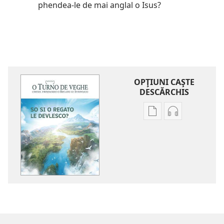
phendea-le de mai anglal o Isus?
OPŢIUNI CAŞTE
DESCĂRCHIS
Opțiuni
Opţiuni
caște
cai
descărchis
te
publicații
descărchis
digitalo
registrări
O
audio
TURNO
O
DE
TURNO
VEGHE
DE