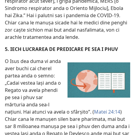
respirator acut sever], i gripa pandemică, MERS [o
Sindromo respirator anda o Oriento Mijlociu], Ebola
hai Zika.” Hai i palutni sas i pandemia de COVID-19.
Chiar cana le manușa sicade hai le medici dine penghi
zor caște sichion mai but andal nasfalimata, von ci
arachle tratamentea anda lende.
5. IECH LUCRAREA DE PREDICARE PE SEA I PHUV
O Isus dea duma vi anda
aver buchi cai cherel
partea anda o semno:
„Cadai vestea lași anda o
Regato va avela phendi
pe sea i phuv sar
mărturia anda sea-l
națiuni. Hai atunci va avela o sfârșito”. (
Matei 24:14
)
Chiar cana le manușen silen bare pharimata, mai but
sar 8 milioanea manușa pe sea i phuv den duma anda i
vestea lași anda o Regato le Devlesco ande mai but sar