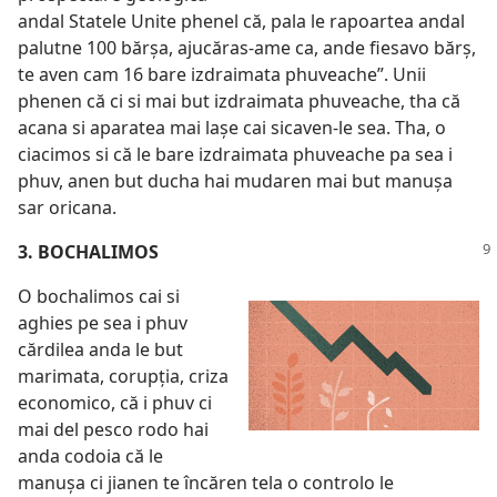
andal Statele Unite phenel că, pala le rapoartea andal
palutne 100 bărșa, ajucăras-ame ca, ande fiesavo bărș,
te aven cam 16 bare izdraimata phuveache”. Unii
phenen că ci si mai but izdraimata phuveache, tha că
acana si aparatea mai lașe cai sicaven-le sea. Tha, o
ciacimos si că le bare izdraimata phuveache pa sea i
phuv, anen but ducha hai mudaren mai but manușa
sar oricana.
3. BOCHALIMOS
O bochalimos cai si
aghies pe sea i phuv
cărdilea anda le but
marimata, corupția, criza
economico, că i phuv ci
mai del pesco rodo hai
anda codoia că le
manușa ci jianen te încăren tela o controlo le