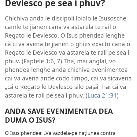
Devlesco pe sea i phuv?
Chichiva anda le discipoli loialo le Isusosche
camle te jianen cana va astarela te rail o
Regato le Devlesco. O Isus phendea lenghe
că ci va avena te jianen o ghies exacto cana o
Regato le Devlesco va astarela te rail pe sea i
phuv. (
Faptele 1:6, 7
) Tha, mai anglal, vo
phendea lenghe anda chichiva evenimentea
cai va avena ande codo timpo, cai va sicavena
„că o Regato le Devlesco silo pașă” hai că va
astarela te rail pe sea i phuv. (
Luca 21:31
)
ANDA SAVE EVENIMENTEA DEA
DUMA O ISUS?
O Isus phendea: „Va vazdela-pe națiunea contra