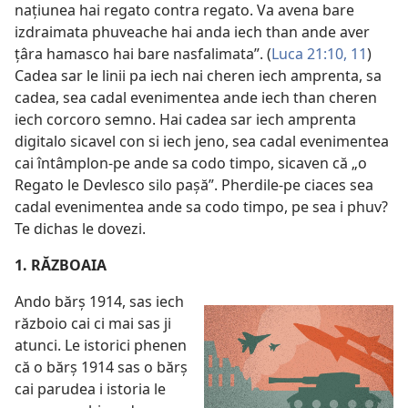
națiunea hai regato contra regato. Va avena bare
izdraimata phuveache hai anda iech than ande aver
țâra hamasco hai bare nasfalimata”. (
Luca 21:10, 11
)
Cadea sar le linii pa iech nai cheren iech amprenta, sa
cadea, sea cadal evenimentea ande iech than cheren
iech corcoro semno. Hai cadea sar iech amprenta
digitalo sicavel con si iech jeno, sea cadal evenimentea
cai întâmplon-pe ande sa codo timpo, sicaven că „o
Regato le Devlesco silo pașă”. Pherdile-pe ciaces sea
cadal evenimentea ande sa codo timpo, pe sea i phuv?
Te dichas le dovezi.
1. RĂZBOAIA
Ando bărș 1914, sas iech
războio cai ci mai sas ji
atunci. Le istorici phenen
că o bărș 1914 sas o bărș
cai parudea i istoria le