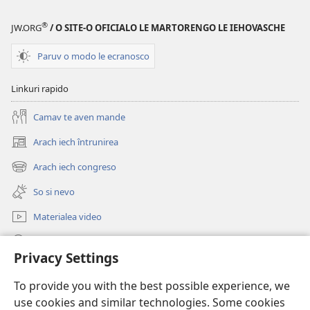
So
VEGHE
si
So
®
JW.ORG
/ O SITE-O OFICIALO LE MARTORENGO LE IEHOVASCHE
o Regato
si
le Devlesco?
o Regato
Paruv o modo le ecranosco
le Devlesco?
Linkuri rapido
Camav te aven mande
Arach iech întrunirea
(opens
new
Arach iech congreso
(opens
window)
new
So si nevo
window)
Materialea video
Rode po JW.ORG
Privacy Settings
Donații
(opens
To provide you with the best possible experience, we
new
use cookies and similar technologies. Some cookies
window)