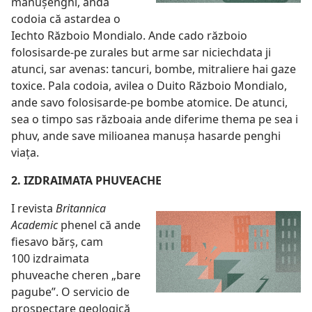
manușenghi, anda
codoia că astardea o
Iechto Războio Mondialo. Ande cado războio
folosisarde-pe zurales but arme sar niciechdata ji
atunci, sar avenas: tancuri, bombe, mitraliere hai gaze
toxice. Pala codoia, avilea o Duito Războio Mondialo,
ande savo folosisarde-pe bombe atomice. De atunci,
sea o timpo sas războaia ande diferime thema pe sea i
phuv, ande save milioanea manușa hasarde penghi
viața.
2. IZDRAIMATA PHUVEACHE
I revista
Britannica
Academic
phenel că ande
fiesavo bărș, cam
100 izdraimata
phuveache cheren „bare
pagube”. O servicio de
prospectare geologică