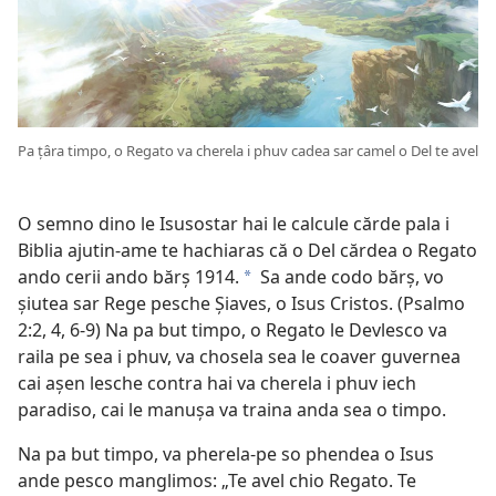
Pa țâra timpo, o Regato va cherela i phuv cadea sar camel o Del te avel
O semno dino le Isusostar hai le calcule cărde pala i
Biblia ajutin-ame te hachiaras că o Del cărdea o Regato
ando cerii ando bărș 1914.
Sa ande codo bărș, vo
a
șiutea sar Rege pesche Șiaves, o Isus Cristos. (
Psalmo
2:2,
4,
6-9
) Na pa but timpo, o Regato le Devlesco va
raila pe sea i phuv, va chosela sea le coaver guvernea
cai așen lesche contra hai va cherela i phuv iech
paradiso, cai le manușa va traina anda sea o timpo.
Na pa but timpo, va pherela-pe so phendea o Isus
ande pesco manglimos: „Te avel chio Regato. Te