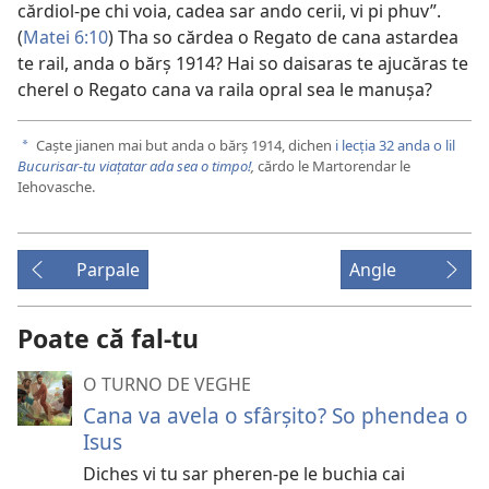
cărdiol-pe chi voia, cadea sar ando cerii, vi pi phuv”.
(
Matei 6:10
) Tha so cărdea o Regato de cana astardea
te rail, anda o bărș 1914? Hai so daisaras te ajucăras te
cherel o Regato cana va raila opral sea le manușa?
Caște jianen mai but anda o bărș 1914, dichen
i lecția 32 anda o lil
a
Bucurisar-tu viațatar ada sea o timpo!
,
cărdo le Martorendar le
Iehovasche.
Parpale
Angle
Poate că fal-tu
O TURNO DE VEGHE
Cana va avela o sfârșito? So phendea o
Isus
Diches vi tu sar pheren-pe le buchia cai