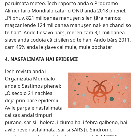
paruimata meteo. Iech raporto anda o Programo
Alimentaro Mondialo catar o ONU anda 2018 phenel:
„Pi phuv, 821 milioanea manușen silen țâra hamos;
mașcar lende 124 milioanea manușen nai-len chanci so
te han”. Ande fiesavo bărș, meren cam 3,1 milioanea
șiave anda codoia că ci silen so te han. Ando bărș 2011,
cam 45% anda le șiave cai mule, mule bochatar.
4. NASFALIMATA HAI EPIDEMII
Iech revista anda i
Organizația Mondialo
anda o Sastimos phenel:
„O secolo 21 nachlea
deja prin bare epidemii.
Avile parpale nasfalimata
cai sas andal timpuri
purane, sar si i holera, i ciuma hai i febra galbeno, hai
avile neve nasfalimata, sar si SARS [o Sindromo