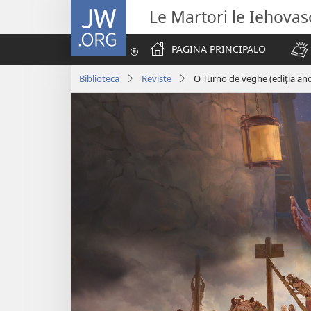
JW.ORG
Le Martori le Iehova
PAGINA PRINCIPALO
Biblioteca
Reviste
O Turno de veghe (ediţia an