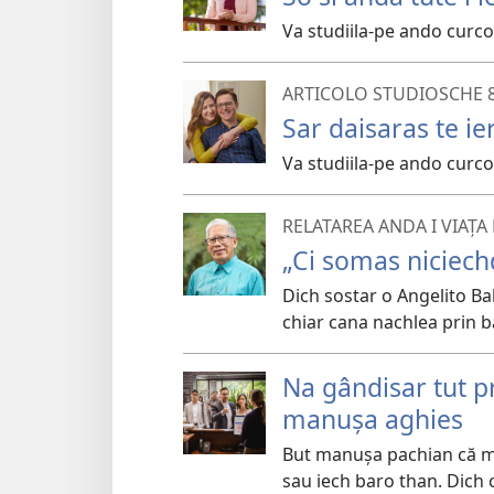
Va studiila-pe ando curco 
ARTICOLO STUDIOSCHE 
Sar daisaras te ie
Va studiila-pe ando curco 
RELATAREA ANDA I VIAȚA
„Ci somas niciech
Dich sostar o Angelito Ba
chiar cana nachlea prin 
Na gândisar tut p
manușa aghies
But manușa pachian că me
sau iech baro than. Dich ch