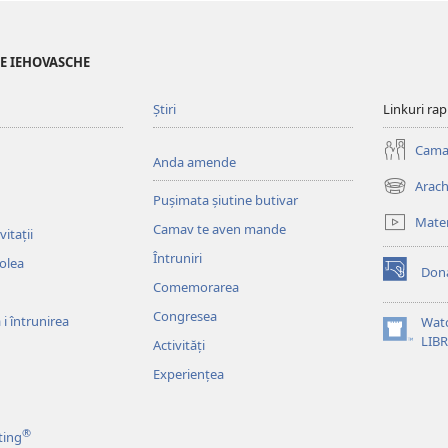
LE IEHOVASCHE
Știri
Linkuri ra
Cama
Anda amende
Arach
(opens
Pușimata șiutine butivar
new
Mater
Camav te aven mande
window)
itații
Întruniri
colea
Dona
(opens
Comemorarea
new
Congresea
window)
i întrunirea
Wat
(opens
LIB
Activități
new
Experiențea
window)
®
ting