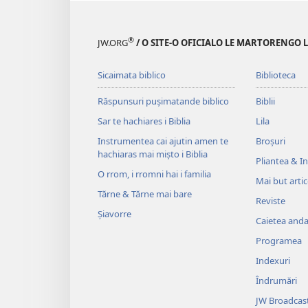
®
JW.ORG
/ O SITE-O OFICIALO LE MARTORENGO 
Sicaimata biblico
Biblioteca
Răspunsuri pușimatande biblico
Biblii
Sar te hachiares i Biblia
Lila
Instrumentea cai ajutin amen te
Broșuri
hachiaras mai mișto i Biblia
Pliantea & Inv
O rrom, i rromni hai i familia
Mai but arti
Tărne & Tărne mai bare
Reviste
Șiavorre
Caietea anda 
Programea
Indexuri
Îndrumări
JW Broadcas