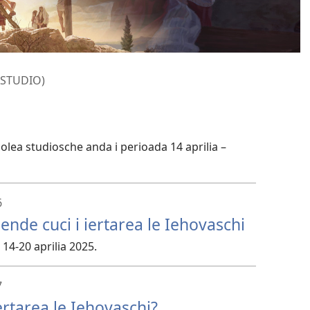
 STUDIO)
colea studiosche anda i perioada 14 aprilia –
6
ende cuci i iertarea le Iehovaschi
14-20 aprilia 2025.
7
iertarea le Iehovaschi?