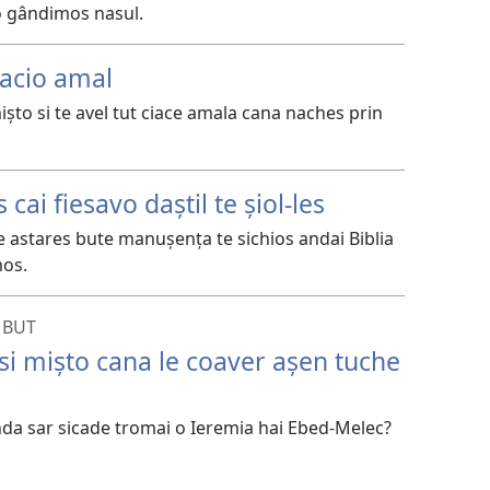
do gândimos nasul.
iacio amal
 mișto si te avel tut ciace amala cana naches prin
cai fiesavo daștil te șiol-les
te astares bute manușența te sichios andai Biblia
mos.
 BUT
i mișto cana le coaver așen tuche
nda sar sicade tromai o Ieremia hai Ebed-Melec?