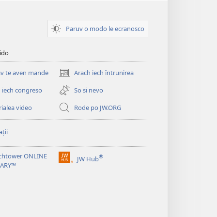
Paruv o modo le ecranosco
pido
v te aven mande
Arach iech întrunirea
(opens
new
 iech congreso
So si nevo
window)
ialea video
Rode po JW.ORG
ții
chtower ONLINE
®
JW Hub
(opens
RARY™
new
window)