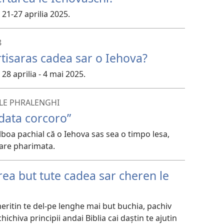
21-27 aprilia 2025.
8
rtisaras cadea sar o Iehova?
28 aprilia - 4 mai 2025.
 LE PHRALENGHI
data corcoro”
lboa pachial că o Iehova sas sea o timpo lesa,
bare pharimata.
rea but tute cadea sar cheren le
ritin te del-pe lenghe mai but buchia, pachiv
ichiva principii andai Biblia cai daștin te ajutin