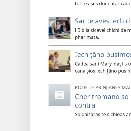
tut te așes dur catar ca
Sar te aves iech c
I Biblia sicavel chichi de
pharimata.
Iech țâno pușimos 
Cadea sar i Mary, daștis 
cana șios iech țâno puși
RODE TE PRINJIANES MAI
Cher tromano so s
contra
So daisaras te sichioas a