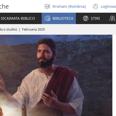
sche
Rromani (România)
Loghisao
Selectisar
(ope
i
new
SICAIMATA BIBLICO
BIBLIOTECA
ȘTIRI
șib
wind
da o studio) | Februaria 2025