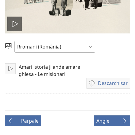
De
drom
Alosar
i
o
şib
Amari istoria ji ande amare
De
video
ghiesa - Le misionari
drom
Descărchisar
Opțiuni
cai
te
descărchis
registrări
Parpale
Angle
video