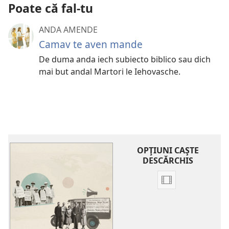
Poate că fal-tu
ANDA AMENDE
Camav te aven mande
De duma anda iech subiecto biblico sau dich
mai but andal Martori le Iehovasche.
OPŢIUNI CAŞTE
DESCĂRCHIS
Opțiuni
cai
te
descărchis