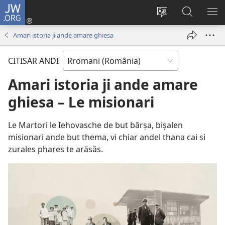
JW.ORG
Loghisao-
tu
Paruv
Rode
SI
(opens
i
po
O
Amari istoria ji ande amare ghiesa
new
şib
JW.ORG
ME
window)
le
CITISAR ANDI
site-
oschi
Amari istoria ji ande amare
ghiesa – Le misionari
Le Martori le Iehovasche de but bărșa, bișalen
misionari ande but thema, vi chiar andel thana cai si
zurales phares te arăsăs.