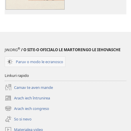
registrări
video
Amari
istoria
ji
ande
amare
®
JW.ORG
/ O SITE-O OFICIALO LE MARTORENGO LE IEHOVASCHE
ghiesa
Paruv o modo le ecranosco
Linkuri rapido
Camav te aven mande
Arach iech întrunirea
(opens
new
Arach iech congreso
(opens
window)
new
So si nevo
window)
Materialea video