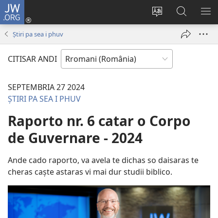
JW.ORG
Loghisao-
tu
Paruv
Rode
SI
(opens
i
po
O
Știri pa sea i phuv
new
şib
JW.ORG
ME
window)
le
CITISAR ANDI
site-
oschi
SEPTEMBRIA 27 2024
ȘTIRI PA SEA I PHUV
Raporto nr. 6 catar o Corpo
de Guvernare - 2024
Ande cado raporto, va avela te dichas so daisaras te
cheras caște astaras vi mai dur studii biblico.