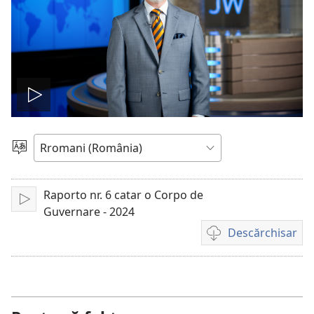
De
drom
Alosar
i
o
şib
Raporto nr. 6 catar o Corpo de
De
video
Guvernare - 2024
drom
Descărchisar
Opțiuni
cai
te
descărchis
registrări