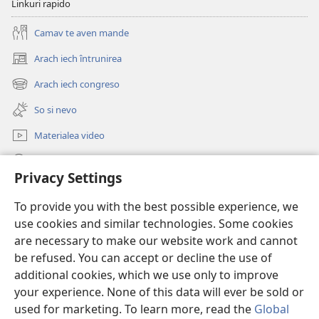
Linkuri rapido
Camav te aven mande
Arach iech întrunirea
(opens
new
Arach iech congreso
(opens
window)
new
So si nevo
window)
Materialea video
Rode po JW.ORG
Privacy Settings
Donații
(opens
To provide you with the best possible experience, we
new
use cookies and similar technologies. Some cookies
window)
Watchtower ONLINE LIBRARY™
are necessary to make our website work and cannot
(opens
new
be refused. You can accept or decline the use of
®
JW Hub
window)
additional cookies, which we use only to improve
(opens
new
your experience. None of this data will ever be sold or
window)
used for marketing. To learn more, read the
Global