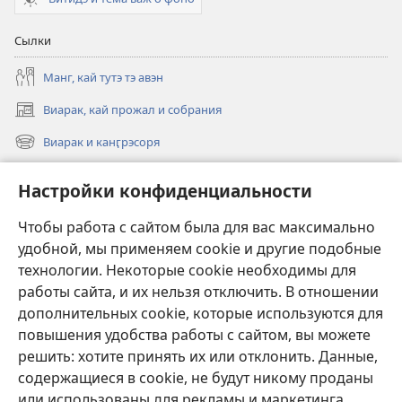
Сылки
Манг, кай тутэ тэ авэн
Виарак, кай прожал и собрания
(открывается
в
Виарак и канӷрэсоря
(открывается
новом
в
окне)
Нэво
новом
Настройки конфиденциальности
окне)
Видео
Чтобы работа с сайтом была для вас максимально
Родэ
удобной, мы применяем cookie и другие подобные
технологии. Некоторые cookie необходимы для
Тэ шос ловэ
работы сайта, и их нельзя отключить. В отношении
(открывается
в
дополнительных cookie, которые используются для
новом
повышения удобства работы с сайтом, вы можете
ОНЛАЙН-БИБЛИАТЕКА Сторожэво башня
(открывается
окне)
решить: хотите принять их или отклонить. Данные,
в
®
JW Hub
новом
содержащиеся в cookie, не будут никому проданы
(открывается
окне)
или использованы для рекламы и маркетинга.
в