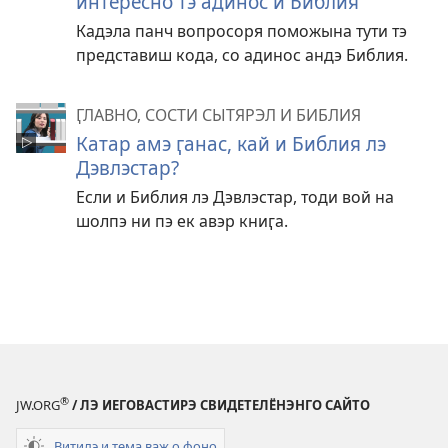
интересно тэ адинос и Библия
Кадэла панч вопросоря поможына тути тэ
представиш кода, со адинос андэ Библия.
ӶЛАВНО, СОСТИ СЫТЯРЭЛ И БИБЛИЯ
Катар амэ ӷанас, кай и Библия лэ
Дэвлэстар?
Если и Библия лэ Дэвлэстар, тоди вой на
шолпэ ни пэ ек авэр книӷа.
®
JW.ORG
/ ЛЭ ИЕГОВАСТИРЭ СВИДЕТЕЛЁНЭНГО САЙТО
Витидэ и тема важ о фоно