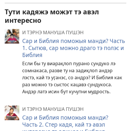
Тути кадяжэ можэт тэ авэл
интересно
И ТЭРНЭ МАНУША ПУШЭН
Сар и Библия поможыя манди? Часть
1. Сытюв, сар можно драго тэ полэс и
Библия
Если бы ту виарақлоп пурано сундуко лэ
сомнакаса, разве ту на задиқлоп андэр
лэстэ, кай тэ уӷанэс, со андрэ? И Библия как
раз можно тэ сыстос кацавэ сундукоса.
Андэр латэ исин бут кучутни мудрость.
И ТЭРНЭ МАНУША ПУШЭН
Сар и Библия поможыя манди?
Часть 2. Стер кадя, кай тэ авэл