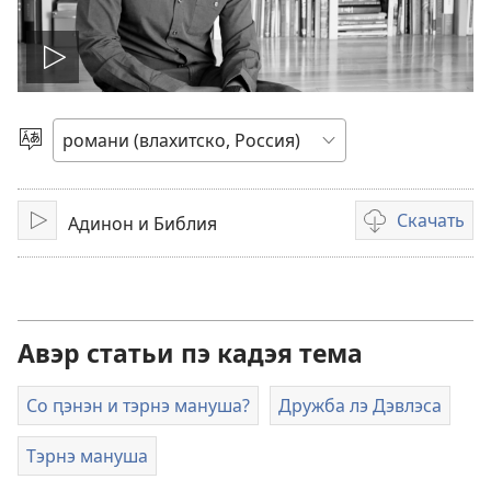
Включисар
о
Витидэ
и
видео
шыб
Скачать
Адинон и Библия
Воспроизвести
Варианты
загрузки
видеозаписи
Авэр статьи пэ кадэя тема
Со ԥэнэн и тэрнэ мануша?
Дружба лэ Дэвлэса
Тэрнэ мануша