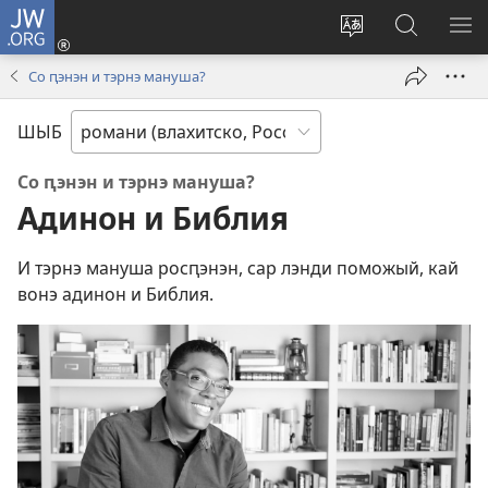
JW.ORG
Тэ
зажас
Парув
Родэ
ПО
(открывается
и
по
М
Со ԥэнэн и тэрнэ мануша?
в
шыб
сайто
новом
по
jw.org
ШЫБ
окне)
сайто
Со ԥэнэн и тэрнэ мануша?
Адинон и Библия
И тэрнэ мануша росԥэнэн, сар лэнди поможый, кай
вонэ адинон и Библия.