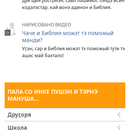
дуй щея росԥэнэн, саво лашимос лэндэ исин
кодэлэстар, кай вонэ адинон и Библия.
НАРИСОВАНО ВИДЕО
Чаче и Библия можэт тэ поможый
манди?
Уӷан, сар и Библия можэт тэ поможый тути тэ
ашэс май бахтало!
ПАЛА СО ИНКЕ ПУШЭН И ТЭРНЭ
МАНУША...
Друӷоря
Школа