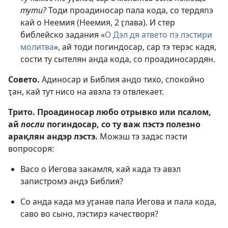
тути?
Тоди проадиносар пала кода, со тердяпэ
кай о Неемия (
Неемия, 2 ӷлава
). И стер
библейско задания «
О Дэл дя атвето пэ лэстири
молитва
», ай тоди погиндосар, сар тэ терэс кадя,
сости ту сытелян анда кода, со проадиносардян.
Совето.
Адиносар и Библия андо тихо, спокойно
ҭан, кай тут нисо на авэла тэ отвлекает.
Трито. Проадиносар любо отрывко или псалом,
ай
посли
погиндосар, со ту важ пэстэ полезно
арақлян андэр лэстэ.
Можэш тэ задэс пэсти
вопросоря:
Васо о Иегова закамля, кай када тэ авэл
запистромэ андэ Библия?
Со анда када мэ уӷанав пала Иегова и пала кода,
саво во сыно, лэстирэ качестворя?