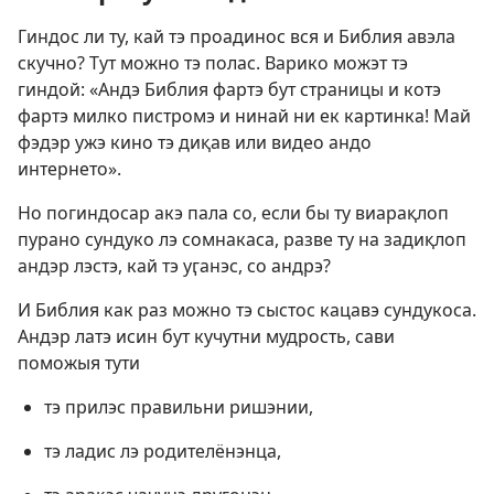
Гиндос ли ту, кай тэ проадинос вся и Библия авэла
скучно? Тут можно тэ полас. Варико можэт тэ
гиндой: «Андэ Библия фартэ бут страницы и котэ
фартэ милко пистромэ и нинай ни ек картинка! Май
фэдэр ужэ кино тэ диқав или видео андо
интернето».
Но погиндосар акэ пала со, если бы ту виарақлоп
пурано сундуко лэ сомнакаса, разве ту на задиқлоп
андэр лэстэ, кай тэ уӷанэс, со андрэ?
И Библия как раз можно тэ сыстос кацавэ сундукоса.
Андэр латэ исин бут кучутни мудрость, сави
поможыя тути
тэ прилэс правильни ришэнии,
тэ ладис лэ родителёнэнца,