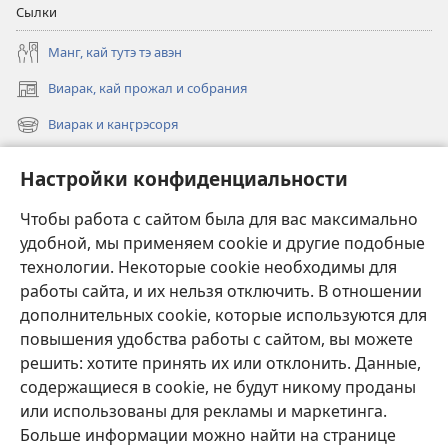
Сылки
Манг, кай тутэ тэ авэн
Виарак, кай прожал и собрания
(открывается
в
Виарак и канӷрэсоря
(открывается
новом
в
окне)
Нэво
новом
Настройки конфиденциальности
окне)
Видео
Чтобы работа с сайтом была для вас максимально
Родэ
удобной, мы применяем cookie и другие подобные
технологии. Некоторые cookie необходимы для
Тэ шос ловэ
работы сайта, и их нельзя отключить. В отношении
(открывается
в
дополнительных cookie, которые используются для
новом
повышения удобства работы с сайтом, вы можете
ОНЛАЙН-БИБЛИАТЕКА Сторожэво башня
(открывается
окне)
решить: хотите принять их или отклонить. Данные,
в
®
JW Hub
содержащиеся в cookie, не будут никому проданы
новом
(открывается
окне)
или использованы для рекламы и маркетинга.
в
новом
Больше информации можно найти на странице