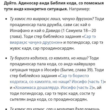
Дуйто. Адиносар анда Библия кода, со поможыя
тути андэ конкретно ситуацыя.
Например:
Ту камэс тэ виарақэс лашэ, чачунэ друӷонэн?
Тоди
проадиносар пала дружба, сави сас кай о
Ионафано и кай о Давидо (
1 Самуила 18—20
ӷлава
). Тоди стер библейско задания «
Сар тэ
виарақэс чачунэ друӷонэн
» и погиндосар, сар тэ
жувэс кадя, сар проадиносардян.
Ту бориспэ кодэлэса, со камэлпэ, но нащи?
Тоди
проадиносар пала кода, со андэ найвушэро
ситуацыя тердя о Иосифо (
Бытие, ӷлава 39
). Тоди
стер библейско задания «
Сар тэ бориспэ
кодэлэса, со камэлпэ, но нащи? Иосифо (часть 1)
»
и «
Хохаимаса дошалярдэ. Иосифо (часть 2)
», ай
тоди погиндосар, сар тэ терэс кадя, сости ту
сытелян анда кода, со проадиносардян.
Ту камэс тэ уӷанэс, сар и молитва дэла помощь