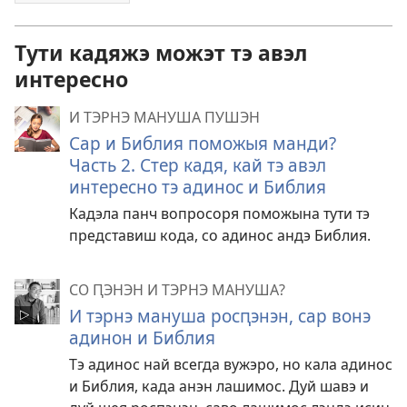
Тути кадяжэ можэт тэ авэл
интересно
И ТЭРНЭ МАНУША ПУШЭН
Сар и Библия поможыя манди?
Часть 2. Стер кадя, кай тэ авэл
интересно тэ адинос и Библия
Кадэла панч вопросоря поможына тути тэ
представиш кода, со адинос андэ Библия.
СО ԤЭНЭН И ТЭРНЭ МАНУША?
И тэрнэ мануша росԥэнэн, сар вонэ
адинон и Библия
Тэ адинос най всегда вужэро, но кала адинос
и Библия, када анэн лашимос. Дуй шавэ и