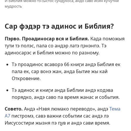
И Библия можно тэ сыстос сундукоса, андо саво исин кучутни
мудрость
Сар фэдэр тэ адинос и Библия?
Пэрво. Проадиносар вся и Библия.
Када поможыя
тути тэ полэс, пала со андэр латэ ԥэнэнпэ. Тэ
адиносарэс и Библия можно по разному.
Тэ проадинос всаворэ 66 книӷи андэ Библия ек
пала ек, сар вонэ жан, анда Бытие жы кай
Откровение.
Тэ адинос и книӷи анда Библии андэ кодэва
порядко, андэ саво па время жанас и события.
Совето.
Андэ «Нэвя люмако переводо», андэ
Тема
А7
пистромэ, савэ важни событии сас андэ лэ
Иисусостири жызня пэ ԥув и андэ сави время.