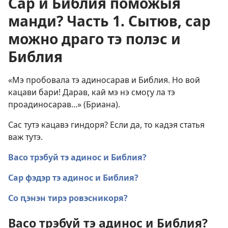
Сар и Библия поможыя
манди? Часть 1. Сытюв, сар
можно драго тэ полэс и
Библия
«Мэ пробовала тэ адиносарав и Библия. Но вой
кацави бари! Дарав, кай мэ нэ смоӷу ла тэ
проадиносарав...» (Бриана).
Сас тутэ кацавэ гиндоря? Если да, то кадэя статья
важ тутэ.
Васо трэбуй тэ адинос и Библия?
Сар фэдэр тэ адинос и Библия?
Со ԥэнэн тирэ ровэсникоря?
Васо трэбуй тэ адинос и Библия?