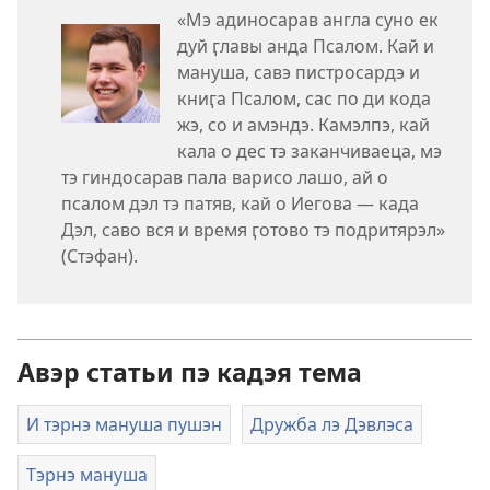
«Мэ адиносарав англа суно ек
дуй ӷлавы анда Псалом. Кай и
мануша, савэ пистросардэ и
книӷа Псалом, сас по ди кода
жэ, со и амэндэ. Камэлпэ, кай
кала о дес тэ заканчиваеца, мэ
тэ гиндосарав пала варисо лашо, ай о
псалом дэл тэ патяв, кай о Иегова — када
Дэл, саво вся и время ӷотово тэ подритярэл»
(Стэфан).
Авэр статьи пэ кадэя тема
И тэрнэ мануша пушэн
Дружба лэ Дэвлэса
Тэрнэ мануша