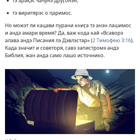
тэ арақэс чачунэ друӷонэн,
тэ виритярэс о ԥаримос.
Но можэт ли кацави пурани книӷа тэ анэн лашимос
и андэ амари время? Да, важ кода кай «Всаворэ
алава андэ Писания лэ Дэвлэстар» (
2 Тимофею 3:16
).
Када значит и советоря, савэ запистромэ андэ
Библия, жан анда само лашо источнико.