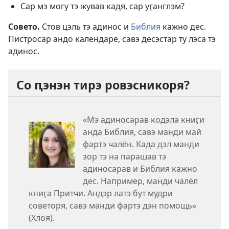
Сар мэ могу тэ жував кадя, сар уӷанглэм?
Совето.
Стов цэль тэ адинос и
Библия
кажно дес.
Пистросар андо календарё, савэ десэстар ту лэса тэ
адинос.
Со ԥэнэн тирэ ровэсникоря?
«Мэ адиносарав кодэла книӷи
анда Библия, савэ манди май
фартэ чалён. Када дэл манди
зор тэ на парашав тэ
адиносарав и Библия кажно
дес. Например, манди чалёл
книӷа Притчи. Андэр латэ бут мудри
советоря, савэ манди фартэ дэн помощь»
(Хлоя).