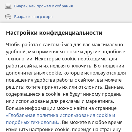
Виарак, кай прожал и собрания
(открывается
в
Виарак и канӷрэсоря
(открывается
новом
в
окне)
Нэво
новом
Настройки конфиденциальности
окне)
Видео
Чтобы работа с сайтом была для вас максимально
Родэ
удобной, мы применяем cookie и другие подобные
технологии. Некоторые cookie необходимы для
Тэ шос ловэ
работы сайта, и их нельзя отключить. В отношении
(открывается
в
дополнительных cookie, которые используются для
новом
повышения удобства работы с сайтом, вы можете
ОНЛАЙН-БИБЛИАТЕКА Сторожэво башня
(открывается
окне)
решить: хотите принять их или отклонить. Данные,
в
®
JW Hub
содержащиеся в cookie, не будут никому проданы
новом
(открывается
окне)
или использованы для рекламы и маркетинга.
в
новом
Больше информации можно найти на странице
окне)
«Глобальная политика использования cookie и
подобных технологий»
. Вы можете в любое время
Copyright
© 2026 Watch Tower Bible and Tract Society of Pennsylvania.
изменить настройки cookie, перейдя на страницу
УСЛОВИЯ ИСПОЛЬЗОВАНИЯ
|
ПОЛИТИКА