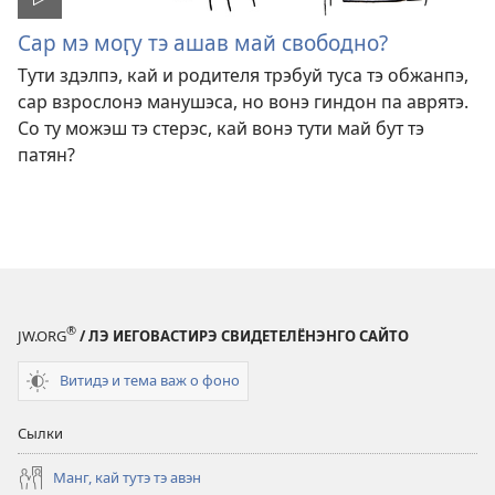
Сар мэ моӷу тэ ашав май свободно?
Тути здэлпэ, кай и родителя трэбуй туса тэ обжанпэ,
сар взрослонэ манушэса, но вонэ гиндон па аврятэ.
Со ту можэш тэ стерэс, кай вонэ тути май бут тэ
патян?
®
JW.ORG
/ ЛЭ ИЕГОВАСТИРЭ СВИДЕТЕЛЁНЭНГО САЙТО
Витидэ и тема важ о фоно
Сылки
Манг, кай тутэ тэ авэн