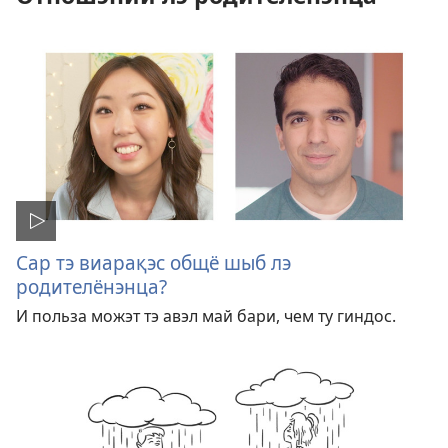
Сар тэ виарақэс общё шыб лэ
родителёнэнца?
И польза можэт тэ авэл май бари, чем ту гиндос.