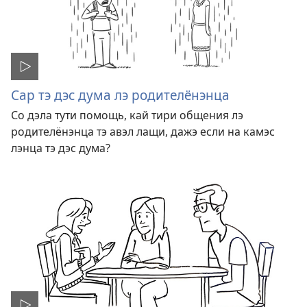
Сар тэ дэс дума лэ родителёнэнца
Со дэла тути помощь, кай тири общения лэ
родителёнэнца тэ авэл лащи, дажэ если на камэс
лэнца тэ дэс дума?