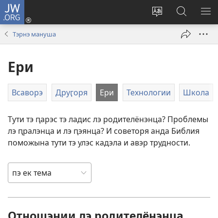
JW.ORG
Тэ
зажас
Парув
Родэ
ПО
(открывается
и
по
М
Тэрнэ мануша
в
шыб
сайто
новом
по
jw.org
Ери
окне)
сайто
Всаворэ
Друӷоря
Ери
Технологии
Школа
Тути тэ ԥарэс тэ ладис лэ родителёнэнца? Проблемы
лэ ԥралэнца и лэ ԥэянца? И советоря анда Библия
поможына тути тэ улэс кадэла и авэр трудности.
Отношэнии лэ родителёнэнца