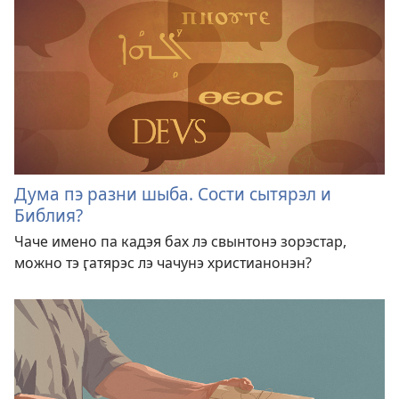
Дума пэ разни шыба. Сости сытярэл и
Библия?
Чаче имено па кадэя бах лэ свынтонэ зорэстар,
можно тэ ӷатярэс лэ чачунэ христианонэн?