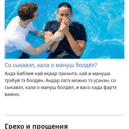
Со сыкавэл, кала о мануш болдёл?
Андэ Библия най еқвар ԥэнэнпэ, кай и мануша
трэбуй тэ болдён. Андар латэ можно тэ уӷанэн, со
сыкавэл, кала о мануш болдёл, и васо када фартэ
важно.
Ӷрехо и прощения