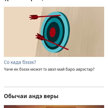
Со када бэзэх?
Чаче ек бэзэх можэт тэ авэл май баро аврэстар?
Обычаи андэ веры