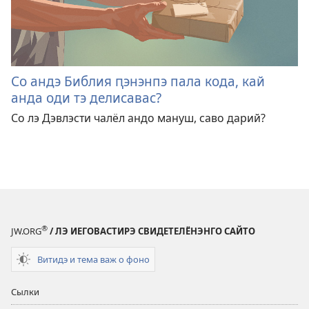
Со андэ Библия ԥэнэнпэ пала кода, кай
анда оди тэ делисавас?
Со лэ Дэвлэсти чалёл андо мануш, саво дарий?
®
JW.ORG
/ ЛЭ ИЕГОВАСТИРЭ СВИДЕТЕЛЁНЭНГО САЙТО
Витидэ и тема важ о фоно
Сылки