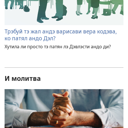
Трэбуй тэ жал андэ варисави вера кодэва,
ко патял андо Дэл?
Хутила ли просто тэ патян лэ Дэвлэсти андо ди?
И молитва