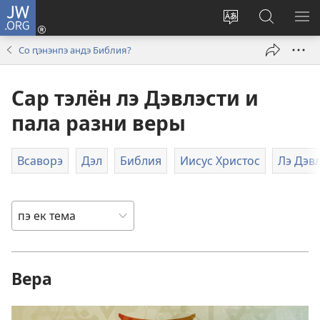
JW.ORG
Тэ
зажас
Парув
Родэ
ПО
(открывается
и
по
М
Со ԥэнэнпэ андэ Библия?
в
шыб
сайто
новом
по
jw.org
Сар тэлён лэ Дэвлэсти и
окне)
сайто
пала разни веры
Всаворэ
Дэл
Библия
Иисус Христос
Лэ Дэв
Вера