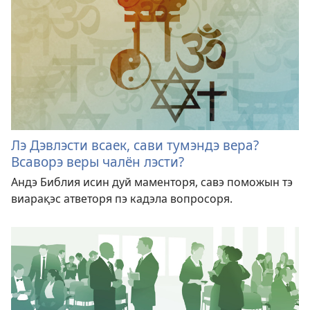
Лэ Дэвлэсти всаек, сави тумэндэ вера?
Всаворэ веры чалён лэсти?
Андэ Библия исин дуй маменторя, савэ поможын тэ
виарақэс атветоря пэ кадэла вопросоря.