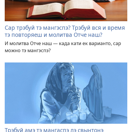
Сар трэбуй тэ мангэспэ? Трэбуй вся и время
тэ повторяеш и молитва Отче наш?
И молитва Отче наш — када кати ек варианто, сар
можно тэ мангэспэ?
Трэбуй амэ тэ мангаспэ лэ свынтонэ