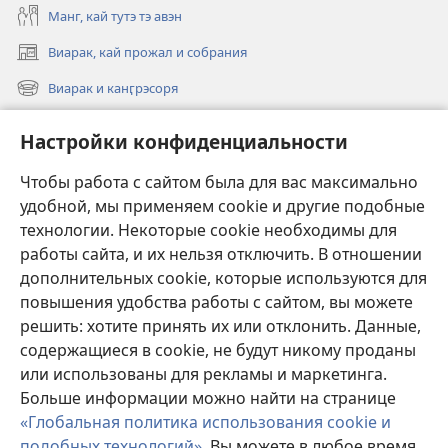
Манг, кай тутэ тэ авэн
Виарак, кай прожал и собрания
(открывается
в
Виарак и канӷрэсоря
(открывается
новом
в
окне)
Нэво
новом
Настройки конфиденциальности
окне)
Видео
Чтобы работа с сайтом была для вас максимально
Родэ
удобной, мы применяем cookie и другие подобные
технологии. Некоторые cookie необходимы для
Тэ шос ловэ
работы сайта, и их нельзя отключить. В отношении
(открывается
в
дополнительных cookie, которые используются для
новом
повышения удобства работы с сайтом, вы можете
ОНЛАЙН-БИБЛИАТЕКА Сторожэво башня
(открывается
окне)
решить: хотите принять их или отклонить. Данные,
в
®
JW Hub
содержащиеся в cookie, не будут никому проданы
новом
(открывается
окне)
или использованы для рекламы и маркетинга.
в
новом
Больше информации можно найти на странице
окне)
«Глобальная политика использования cookie и
подобных технологий»
. Вы можете в любое время