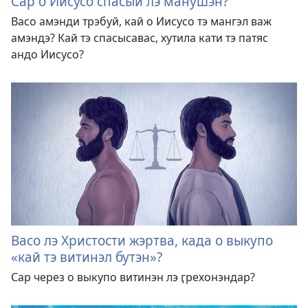
Сар о Иисусо спасый лэ манушэн?
Васо амэнди трэбуй, кай о Иисусо тэ мангэл важ
амэндэ? Кай тэ спасысавас, хутила кати тэ патяс
андо Иисусо?
Васо лэ Христости жэртва, када о выкупо
«кай тэ витинэл бутэн»?
Сар через о выкупо витинэн лэ ӷрехонэндар?