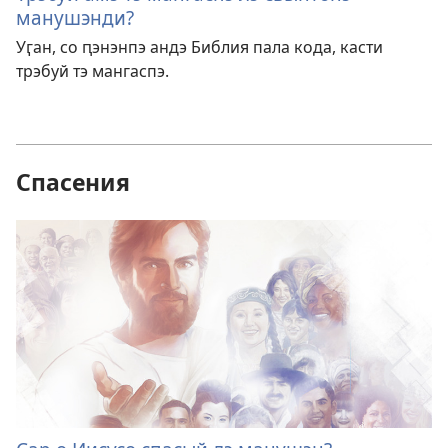
манушэнди?
Уӷан, со ԥэнэнпэ андэ Библия пала кода, касти
трэбуй тэ мангаспэ.
Спасения