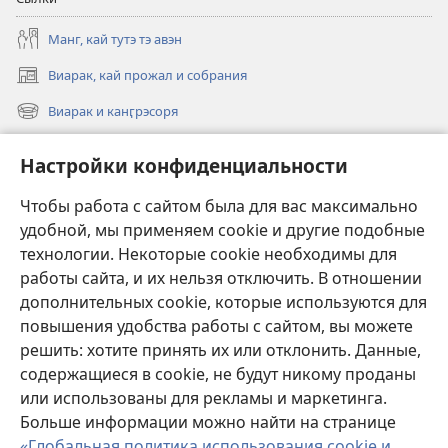
Манг, кай тутэ тэ авэн
Виарак, кай прожал и собрания
(открывается
в
Виарак и канӷрэсоря
(открывается
новом
в
окне)
Нэво
новом
Настройки конфиденциальности
окне)
Видео
Чтобы работа с сайтом была для вас максимально
Родэ
удобной, мы применяем cookie и другие подобные
технологии. Некоторые cookie необходимы для
Тэ шос ловэ
работы сайта, и их нельзя отключить. В отношении
(открывается
в
дополнительных cookie, которые используются для
новом
повышения удобства работы с сайтом, вы можете
ОНЛАЙН-БИБЛИАТЕКА Сторожэво башня
(открывается
окне)
решить: хотите принять их или отклонить. Данные,
в
®
JW Hub
новом
содержащиеся в cookie, не будут никому проданы
(открывается
окне)
или использованы для рекламы и маркетинга.
в
новом
Больше информации можно найти на странице
окне)
«Глобальная политика использования cookie и