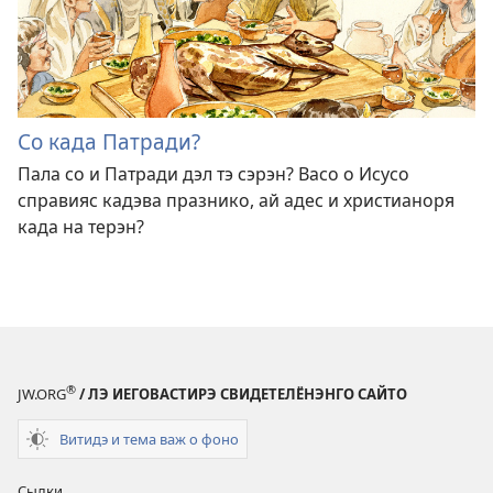
Со када Патради?
Пала со и Патради дэл тэ сэрэн? Васо о Исусо
справияс кадэва празнико, ай адес и христианоря
када на терэн?
®
JW.ORG
/ ЛЭ ИЕГОВАСТИРЭ СВИДЕТЕЛЁНЭНГО САЙТО
Витидэ и тема важ о фоно
Сылки