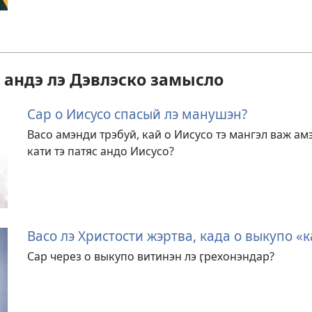
о андэ лэ Дэвлэско замысло
Сар о Иисусо спасый лэ манушэн?
Васо амэнди трэбуй, кай о Иисусо тэ мангэл важ амэ
кати тэ патяс андо Иисусо?
Васо лэ Христости жэртва, када о выкупо «к
Сар через о выкупо витинэн лэ ӷрехонэндар?