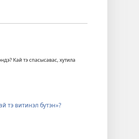
ндэ? Кай тэ спасысавас, хутила
ай тэ витинэл бутэн»?