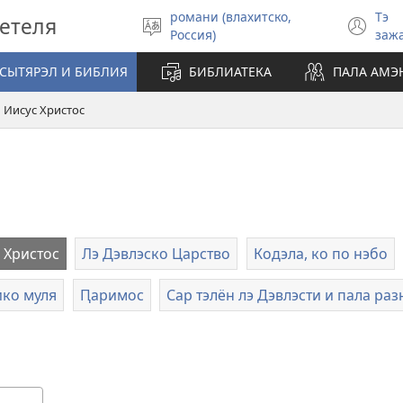
романи (влахитско,
Тэ
детеля
Витидэ
(о
Россия)
заж
и
в
шыб
но
СЫТЯРЭЛ И БИБЛИЯ
БИБЛИАТЕКА
ПАЛА АМЭ
ок
Иисус Христос
 Христос
Лэ Дэвлэско Царство
Кодэла, ко по нэбо
ико муля
Ԥаримос
Сар тэлён лэ Дэвлэсти и пала ра