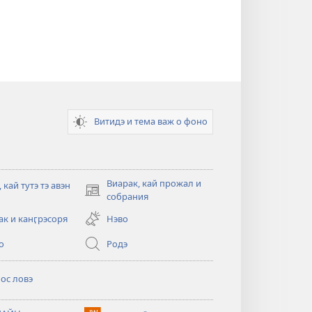
Витидэ и тема важ о фоно
Виарак, кай прожал и
 кай тутэ тэ авэн
(открывается
собрания
в
ак и канӷрэсоря
Нэво
новом
тся
окне)
о
Родэ
ос ловэ
тся