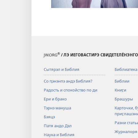
®
JW.ORG
/ ЛЭ ИЕГОВАСТИРЭ СВИДЕТЕЛЁНЭНГО
Сытярэл и Библия
Библиатека
Со ԥэнэнпэ андэ Библия?
Библии
Радость и спокойство по ди
Книӷи
Ери и брако
Брашуры
Тэрнэ мануша
Карточки, б
приӷлашэн
Бэяцэ
Разни стать
Патя андо Дэл
Журналоря
Наука и Библия