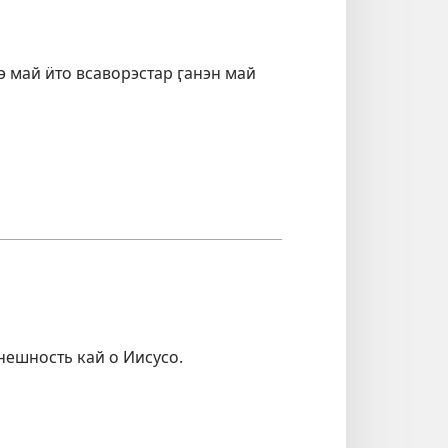
мэ май ӥто всаворэстар ӷанэн май
нешность кай о Иисусо.