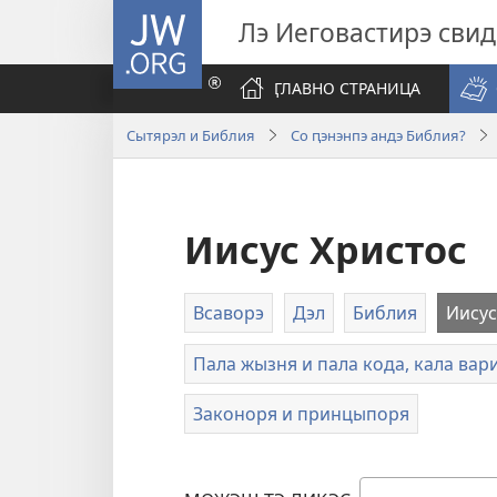
JW.ORG
Лэ Иеговастирэ сви
ӶЛАВНО СТРАНИЦА
Сытярэл и Библия
Со ԥэнэнпэ андэ Библия?
Иисус Христос
Всаворэ
Дэл
Библия
Иисус
Пала жызня и пала кода, кала вар
Законоря и принцыпоря