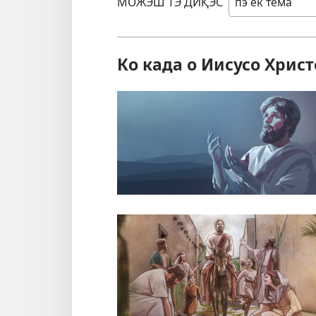
МОЖЭШ ТЭ ДИҚЭС
Ко када о Иисусо Христ