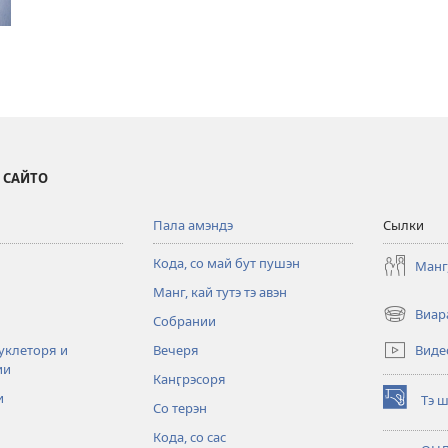
 САЙТО
Пала амэндэ
Сылки
Кода, со май бут пушэн
Манг,
Манг, кай тутэ тэ авэн
Виар
Собрании
(открывае
в
Виде
уклеторя и
Вечеря
новом
ии
Канӷрэсоря
окне)
и
Тэ ш
Со терэн
(открывае
в
Кода, со сас
новом