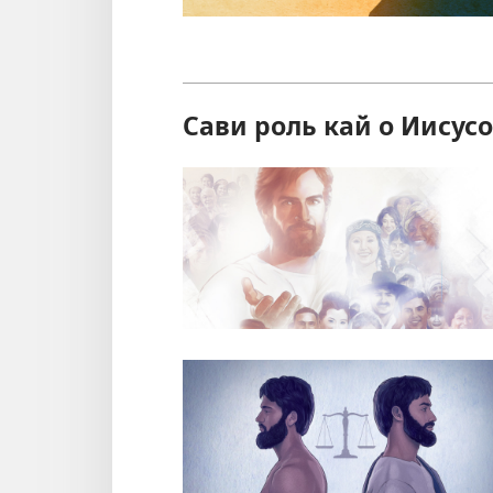
Сави роль кай о Иисус