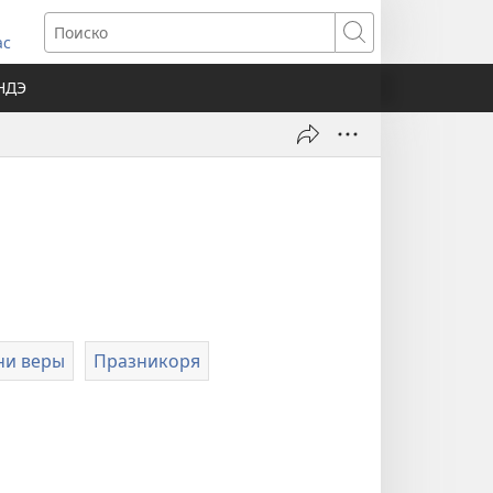
ткрывается
Поиско
ас
вом
НДЭ
не)
зни веры
Празникоря