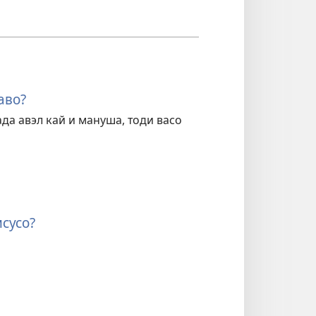
аво?
ада авэл кай и мануша, тоди васо
исусо?