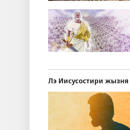
Лэ Иисусостири жызня 