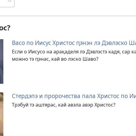
ос?
Васо по Иисус Христос ԥэнэн лэ Дэвлэско Ш
Если о Иисусо на арақаделя лэ Дэвлэстэ кадя, сар к
можно тэ ԥэнас, кай во лэско Шаво?
Стердэпэ и пророчества пала Христос по И
Трэбуй тэ аштярас, кай авэла авэр Христос?