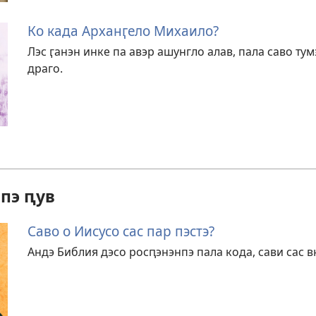
Ко када Арханӷело Михаило?
Лэс ӷанэн инке па авэр ашунгло алав, пала саво ту
драго.
пэ ԥув
Саво о Иисусо сас пар пэстэ?
Андэ Библия дэсо росԥэнэнпэ пала кода, сави сас в