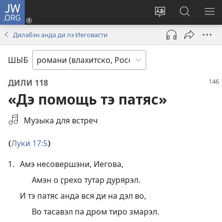
JW.ORG
Тэ
зажас
Парув
Родэ
ПО
(открывается
и
по
М
Дилабэн анда ди лэ Иеговасти
в
шыб
сайто
новом
по
jw.org
ШЫБ
окне)
сайто
ДИЛИ 118
«Дэ помощь тэ патяс»
Выбрать
Музыка для встреч
аудиозапись
Луки 17:5
(
)
1.
Амэ несовершэни, Иегова,
Амэн о ӷрехо тутар дурярэл.
И тэ патяс анда вся ди на дэл во,
Во тасавэл па дром тиро змарэл.