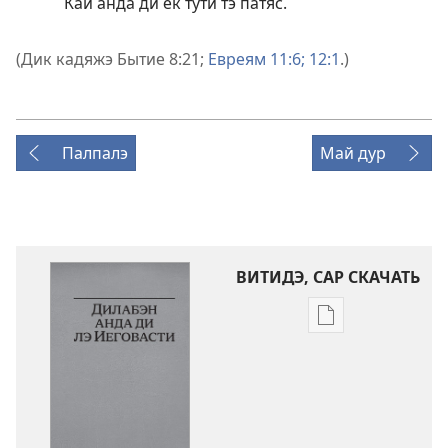
Кай анда ди ек тути тэ патяс.
(Дик кадяжэ
Бытие 8:21;
Евреям 11:6;
12:1
.)
Палпалэ
Май дур
ВИТИДЭ, САР СКАЧАТЬ
Скачай
кадэя
публикацыя
Дилабэн
анда
ди