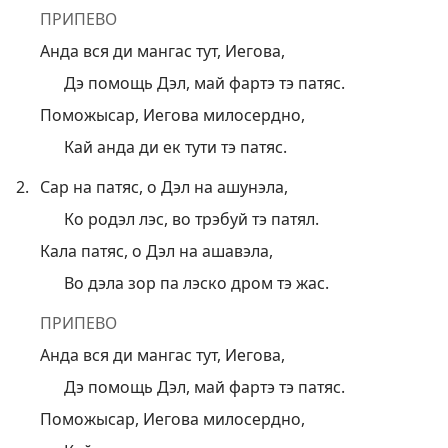
ПРИПЕВО
Анда вся ди мангас тут, Иегова,
Дэ помощь Дэл, май фартэ тэ патяс.
Поможысар, Иегова милосердно,
Кай анда ди ек тути тэ патяс.
2.
Сар на патяс, о Дэл на ашунэла,
Ко родэл лэс, во трэбуй тэ патял.
Кала патяс, о Дэл на ашавэла,
Во дэла зор па лэско дром тэ жас.
ПРИПЕВО
Анда вся ди мангас тут, Иегова,
Дэ помощь Дэл, май фартэ тэ патяс.
Поможысар, Иегова милосердно,