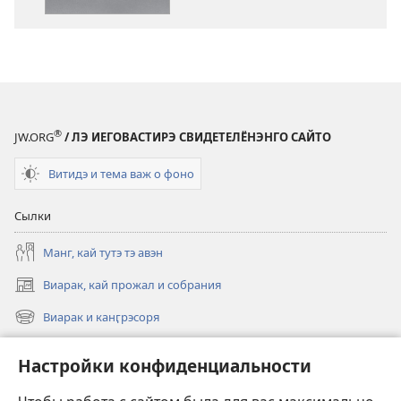
лэ
Иеговасти
®
JW.ORG
/ ЛЭ ИЕГОВАСТИРЭ СВИДЕТЕЛЁНЭНГО САЙТО
Витидэ и тема важ о фоно
Сылки
Манг, кай тутэ тэ авэн
Виарак, кай прожал и собрания
(открывается
в
Виарак и канӷрэсоря
(открывается
новом
в
окне)
Нэво
новом
Настройки конфиденциальности
окне)
Видео