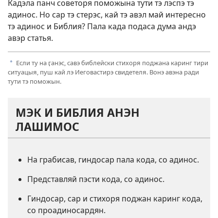
Кадэла панч советоря поможына тути тэ лэспэ тэ
адинос. Но сар тэ стерэс, кай тэ авэл май интересно
тэ адинос и Библия? Пала када подаса дума андэ
авэр статья.
Если ту на ӷанэс, савэ библейски стихоря поджана каринг тири
a
ситуацыя, пуш кай лэ Иеговастирэ свидетеля. Вонэ авэна ради
тути тэ поможын.
МЭК И БИБЛИЯ АНЭН
ЛАШИМОС
На грабисав, гиндосар пала кода, со адинос.
Представляй пэсти кода, со адинос.
Гиндосар, сар и стихоря поджан каринг кода,
со проадиносардян.