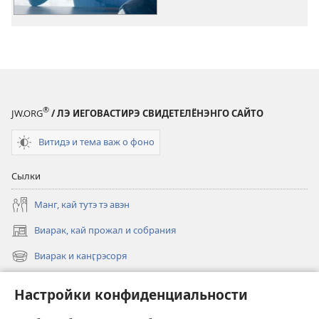
№ 1
2017
®
JW.ORG
/ ЛЭ ИЕГОВАСТИРЭ СВИДЕТЕЛЁНЭНГО САЙТО
Витидэ и тема важ о фоно
Сылки
Манг, кай тутэ тэ авэн
Виарак, кай прожал и собрания
(открывается
в
Виарак и канӷрэсоря
(открывается
новом
в
окне)
Нэво
новом
Настройки конфиденциальности
окне)
Видео