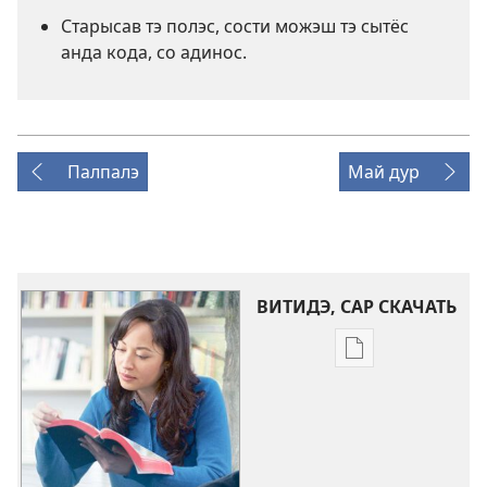
Старысав тэ полэс, сости можэш тэ сытёс
анда кода, со адинос.
Палпалэ
Май дур
ВИТИДЭ, САР СКАЧАТЬ
Скачай
кадэя
публикацыя
СТОРОЖЭВО
БАШНЯ