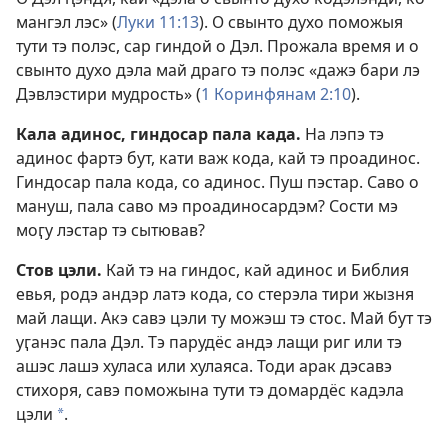
мангэл лэс» (
Луки 11:13
). О свынто духо поможыя
тути тэ полэс, сар гиндой о Дэл. Прожала время и о
свынто духо дэла май драго тэ полэс «дажэ бари лэ
Дэвлэстири мудрость» (
1 Коринфянам 2:10
).
Кала адинос, гиндосар пала када.
На лэпэ тэ
адинос фартэ бут, кати важ кода, кай тэ проадинос.
Гиндосар пала кода, со адинос. Пуш пэстар. Саво о
мануш, пала саво мэ проадиносардэм? Сости мэ
моӷу лэстар тэ сытював?
Стов цэли.
Кай тэ на гиндос, кай адинос и Библия
евья, родэ андэр латэ кода, со стерэла тири жызня
май лащи. Акэ савэ цэли ту можэш тэ стос. Май бут тэ
уӷанэс пала Дэл. Тэ парудёс андэ лащи риг или тэ
ашэс лашэ хуласа или хулаяса. Тоди арак дэсавэ
стихоря, савэ поможына тути тэ домардёс кадэла
цэли
.
a