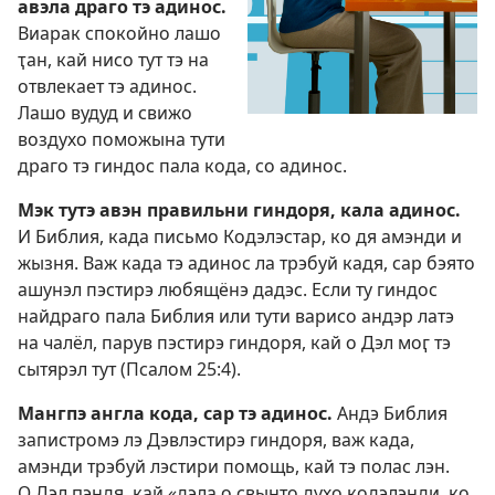
авэла драго тэ адинос.
Виарак спокойно лашо
ҭан, кай нисо тут тэ на
отвлекает тэ адинос.
Лашо вудуд и свижо
воздухо поможына тути
драго тэ гиндос пала кода, со адинос.
Мэк тутэ авэн правильни гиндоря, кала адинос.
И Библия, када письмо Кодэлэстар, ко дя амэнди и
жызня. Важ када тэ адинос ла трэбуй кадя, сар бэято
ашунэл пэстирэ любящёнэ дадэс. Если ту гиндос
найдраго пала Библия или тути варисо андэр латэ
на чалёл, парув пэстирэ гиндоря, кай о Дэл моӷ тэ
сытярэл тут (
Псалом 25:4
).
Мангпэ англа кода, сар тэ адинос.
Андэ Библия
запистромэ лэ Дэвлэстирэ гиндоря, важ када,
амэнди трэбуй лэстири помощь, кай тэ полас лэн.
О Дэл ԥэндя, кай «дэла о свынто духо кодэлэнди, ко