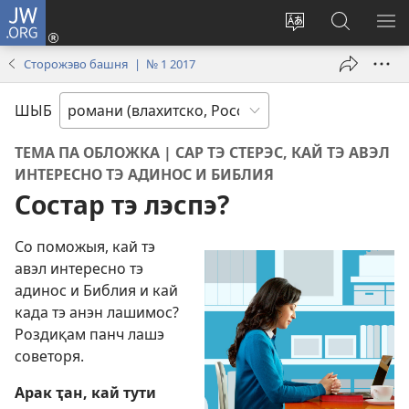
JW.ORG
Тэ
зажас
Парув
Родэ
ПО
(открывается
и
по
М
Сторожэво башня | № 1 2017
в
шыб
сайто
новом
по
jw.org
ШЫБ
окне)
сайто
ТЕМА ПА ОБЛОЖКА | САР ТЭ СТЕРЭС, КАЙ ТЭ АВЭЛ
ИНТЕРЕСНО ТЭ АДИНОС И БИБЛИЯ
Состар тэ лэспэ?
Со поможыя, кай тэ
авэл интересно тэ
адинос и Библия и кай
када тэ анэн лашимос?
Роздиқам панч лашэ
советоря.
Арак ҭан, кай тути