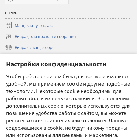
Сылки
Манг, кай тутэ тэ авэн
Виарак, кай прожал и собрания
(открывается
в
Виарак и канӷрэсоря
(открывается
новом
в
окне)
Нэво
новом
Настройки конфиденциальности
окне)
Видео
Чтобы работа с сайтом была для вас максимально
Родэ
удобной, мы применяем cookie и другие подобные
технологии. Некоторые cookie необходимы для
Тэ шос ловэ
работы сайта, и их нельзя отключить. В отношении
(открывается
в
дополнительных cookie, которые используются для
новом
повышения удобства работы с сайтом, вы можете
ОНЛАЙН-БИБЛИАТЕКА Сторожэво башня
(открывается
окне)
решить: хотите принять их или отклонить. Данные,
в
®
JW Hub
новом
содержащиеся в cookie, не будут никому проданы
(открывается
окне)
или использованы для рекламы и маркетинга.
в