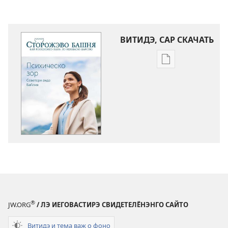
ВИТИДЭ, САР СКАЧАТЬ
Скачай
кадэя
публикацыя
СТОРОЖЭВО
БАШНЯ
Психическо
зор.
Советоря
анда
Библия
®
JW.ORG
/ ЛЭ ИЕГОВАСТИРЭ СВИДЕТЕЛЁНЭНГО САЙТО
Витидэ и тема важ о фоно