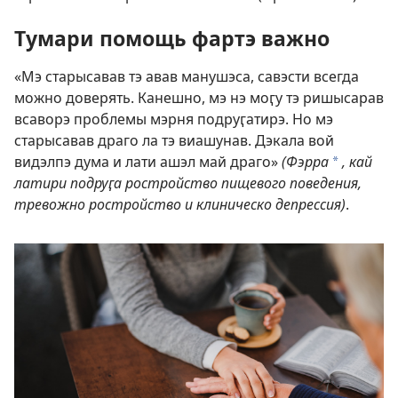
Тумари помощь фартэ важно
«Мэ старысавав тэ авав манушэса, савэсти всегда
можно доверять. Канешно, мэ нэ моӷу тэ ришысарав
всаворэ проблемы мэрня подруӷатирэ. Но мэ
старысавав драго ла тэ виашунав. Дэкала вой
видэлпэ дума и лати ашэл май драго»
(Фэрра
, кай
a
латири подруӷа ростройство пищевого поведения,
тревожно ростройство и клиническо депрессия)
.