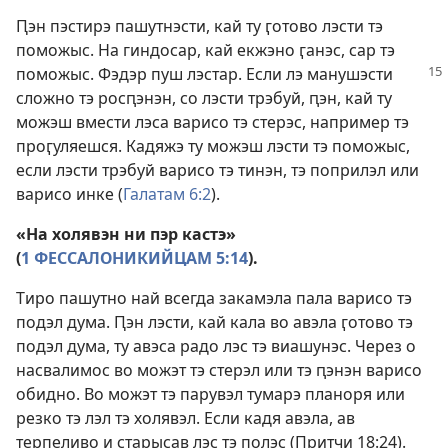
Ԥэн пэстирэ пашутнэсти, кай ту ӷотово лэсти тэ
поможыс. На гиндосар, кай екжэно ӷанэс, сар тэ
поможыс. Фэдэр пуш лэстар. Если лэ манушэсти
сложно тэ росԥэнэн, со лэсти трэбуй, ԥэн, кай ту
можэш вмести лэса варисо тэ стерэс, например тэ
проӷуляешся. Кадяжэ ту можэш лэсти тэ поможыс,
если лэсти трэбуй варисо тэ тинэн, тэ поприлэл или
варисо инке (
Галатам 6:2
).
«На холявэн ни пэр кастэ»
(
1 ФЕССАЛОНИКИЙЦАМ 5:14
).
Тиро пашутно най всегда закамэла пала варисо тэ
подэл дума. Ԥэн лэсти, кай кала во авэла ӷотово тэ
подэл дума, ту авэса радо лэс тэ виашунэс. Через о
насвалимос во можэт тэ стерэл или тэ ԥэнэн варисо
обидно. Во можэт тэ парувэл тумарэ планоря или
резко тэ лэл тэ холявэл. Если кадя авэла, ав
терпеливо и старысав лэс тэ полэс (
Притчи 18:24
).