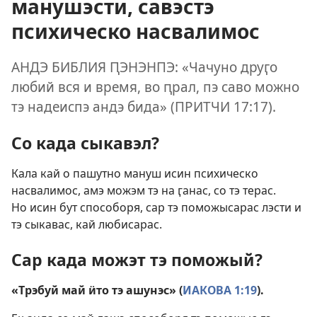
манушэсти, савэстэ
психическо насвалимос
АНДЭ БИБЛИЯ ԤЭНЭНПЭ: «Чачуно друӷо
любий вся и время, во ԥрал, пэ саво можно
тэ надеиспэ андэ бида» (
ПРИТЧИ 17:17
).
Со када сыкавэл?
Кала кай о пашутно мануш исин психическо
насвалимос, амэ можэм тэ на ӷанас, со тэ терас.
Но исин бут способоря, сар тэ поможысарас лэсти и
тэ сыкавас, кай любисарас.
Сар када можэт тэ поможый?
«Трэбуй май ӥто тэ ашунэс» (
ИАКОВА 1:19
).