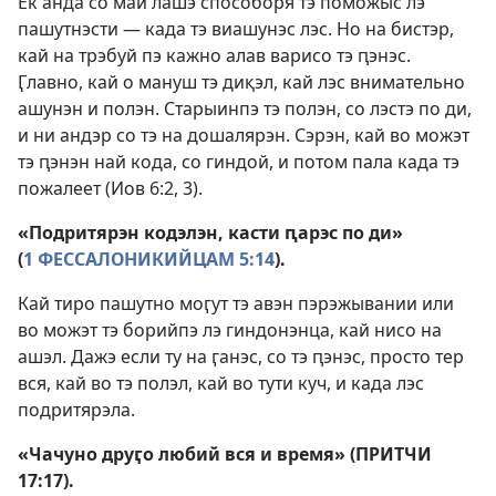
Ек анда со май лашэ способоря тэ поможыс лэ
пашутнэсти — када тэ виашунэс лэс. Но на бистэр,
кай на трэбуй пэ кажно алав варисо тэ ԥэнэс.
Ӷлавно, кай о мануш тэ диқэл, кай лэс внимательно
ашунэн и полэн. Старыинпэ тэ полэн, со лэстэ по ди,
и ни андэр со тэ на дошалярэн. Сэрэн, кай во можэт
тэ ԥэнэн най кода, со гиндой, и потом пала када тэ
пожалеет (
Иов 6:2, 3
).
«Подритярэн кодэлэн, касти ԥарэс по ди»
(
1 ФЕССАЛОНИКИЙЦАМ 5:14
).
Кай тиро пашутно моӷут тэ авэн пэрэжывании или
во можэт тэ борийпэ лэ гиндонэнца, кай нисо на
ашэл. Дажэ если ту на ӷанэс, со тэ ԥэнэс, просто тер
вся, кай во тэ полэл, кай во тути куч, и када лэс
подритярэла.
«Чачуно друӷо любий вся и время» (
ПРИТЧИ
17:17
).