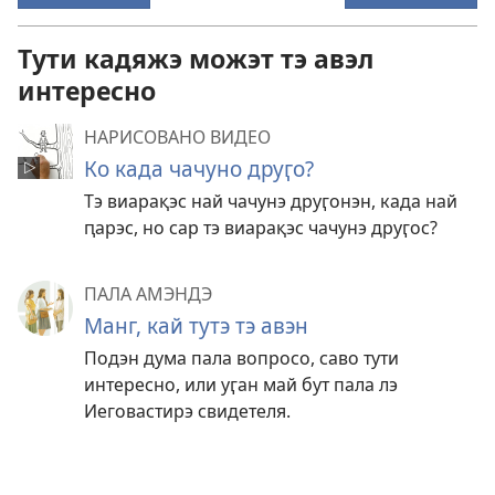
Тути кадяжэ можэт тэ авэл
интересно
НАРИСОВАНО ВИДЕО
Ко када чачуно друӷо?
Тэ виарақэс най чачунэ друӷонэн, када най
ԥарэс, но сар тэ виарақэс чачунэ друӷос?
ПАЛА АМЭНДЭ
Манг, кай тутэ тэ авэн
Подэн дума пала вопросо, саво тути
интересно, или уӷан май бут пала лэ
Иеговастирэ свидетеля.