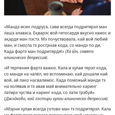
«Мандэ исин подруӷа, сави всегда подритярэл ман
лашэ алавэса. Еқварэс вой гитосардя вкусно хамос и
ақардя ман пэстэ. Мэ почуствовала, кай вой любий
ман, и смоӷла тэ росԥэнав кода, со мандэ по ди.
Када фартэ ман подритярдя!»
(Ха Ы́н, савятэ
клиническо депрессия)
.
«И терпения фартэ важно. Кала и хулаи терэл кода,
со манди на чалёл, мэ вспоминаю, кай дошали най
вой, ай лако насвалимос. Када поможый манди тэ
на холявав и тэ авав май внимательно каринг
латирэ чуства и каринг кода, со лати трэбуй»
(Джэйкобо, кай лэстири хулаи клиническо депрессия)
.
«Мэрни хулаи всегда ӷотово ман тэ подритярэл. Кала
мэ фартэ пала варисо пэрэжываю, вой никала на