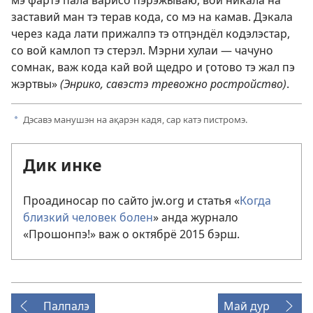
заставий ман тэ терав кода, со мэ на камав. Дэкала
через када лати прижалпэ тэ отԥэндёл кодэлэстар,
со вой камлоп тэ стерэл. Мэрни хулаи — чачуно
сомнак, важ кода кай вой щедро и ӷотово тэ жал пэ
жэртвы»
(Энрико, савэстэ тревожно ростройство)
.
Дэсавэ манушэн на ақарэн кадя, сар катэ пистромэ.
a
Дик инке
Проадиносар по сайто jw.org и статья «
Когда
близкий человек болен
» анда журнало
«Прошонпэ!» важ о октябрё 2015 бэрш.
Палпалэ
Май дур