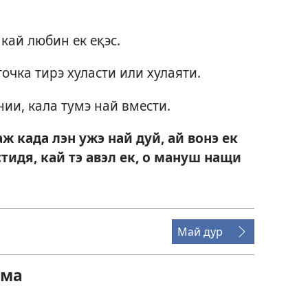
 кай любин ек еқэс.
очка тирэ хуласти или хулаяти.
ии, кала тумэ най вмести.
када лэн ужэ най дуй, ай вонэ ек
стидя, кай тэ авэл ек, о мануш нащи
Май дур
ема