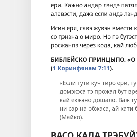
ери. Кажно андар лэндэ патял
алавэсти, дажэ если андэ лэ
Исин еря, савэ жувэн вмести к
со ԥэнэна о миро. Но пэ бутэс
росжанпэ через кода, кай люби
БИБЛЕЙСКО ПРИНЦЫПО. «О ху
(
1 Коринфянам 7:11
).
«Если тути куч тиро ери, ту
домэкэса тэ прожал бут вр
кай екжэно дошало. Важ ту
ни сар на обжаса, ай кати 
(Майко).
ВАСО КАДА ТРЭБУЙ