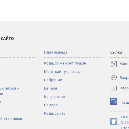
 САЙТО
Пала амэндэ
Сылки
Кода, со май бут пушэн
Манг,
Манг, кай тутэ тэ авэн
Виар
Собрании
(открывае
в
Виде
уклеторя и
Вечеря
новом
ии
Канӷрэсоря
окне)
и
Тэ ш
Со терэн
(открывае
в
Кода, со сас
новом
ОНЛ
ай тэ сытювас
окне)
БИБ
(открывае
Сто