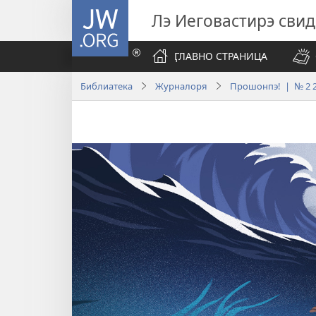
JW.ORG
Лэ Иеговастирэ сви
ӶЛАВНО СТРАНИЦА
Библиатека
Журналоря
Прошонпэ! | № 2 