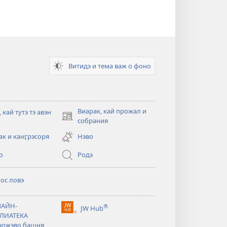
Витидэ и тема важ о фоно
Виарак, кай прожал и
 кай тутэ тэ авэн
(открывается
собрания
в
ак и канӷрэсоря
Нэво
новом
тся
окне)
о
Родэ
ос ловэ
тся
АЙН-
®
JW Hub
(открывается
ЛИАТЕКА
тся
в
рожэво башня