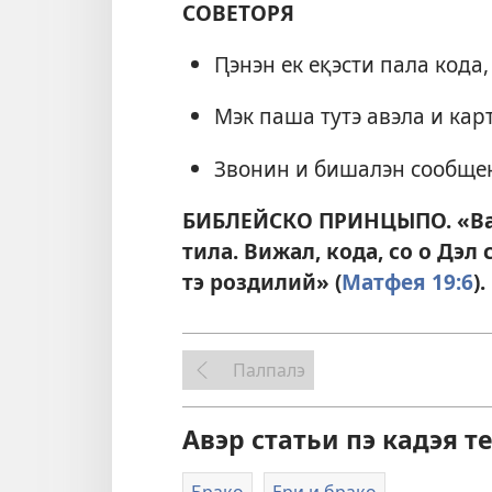
СОВЕТОРЯ
Ԥэнэн ек еқэсти пала кода,
Мэк паша тутэ авэла и карт
Звонин и бишалэн сообщен
БИБЛЕЙСКО ПРИНЦЫПО. «Важ 
тила. Вижал, кода, со о Дэл 
тэ роздилий» (
Матфея 19:6
).
Палпалэ
Авэр статьи пэ кадэя т
Брако
Ери и брако