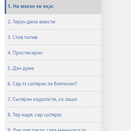
через
1. На мэкэн ек еқэс
савэ
и
2. Терэн дила вмести
еря
авэна
3. Стов патив
май
бахталэ
4. Простисарэн
5. Дэн дума
6. Сар тэ сытярэн лэ бэятонэн?
7. Сытярэн кодэлэсти, со лашо
8. Тер кадя, сар сытярэс
9. Дик пэр пэстэ, савэ манушэса ту