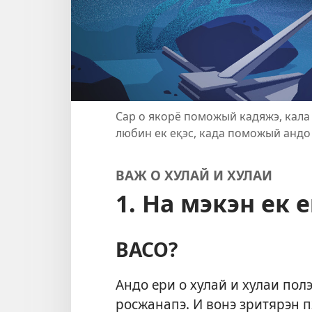
Сар о якорё поможый кадяжэ, кала а
любин ек еқэс, када поможый анд
ВАЖ О ХУЛАЙ И ХУЛАИ
1. На мэкэн ек 
ВАСО?
Андо ери о хулай и хулаи полэ
росжанапэ. И вонэ зритярэн п