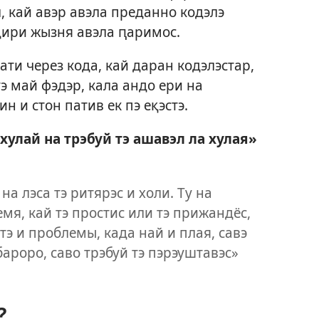
, кай авэр авэла преданно кодэлэ
ндири жызня авэла ԥаримос.
ати через кода, кай даран кодэлэстар,
тэ май фэдэр, кала андо ери на
н и стон патив ек пэ еқэстэ.
лай на трэбуй тэ ашавэл ла хулая»
 на лэса тэ ритярэс и холи. Ту на
емя, кай тэ простис или тэ прижандёс,
тэ и проблемы, када най и плая, савэ
бароро, саво трэбуй тэ пэрэуштавэс»
?