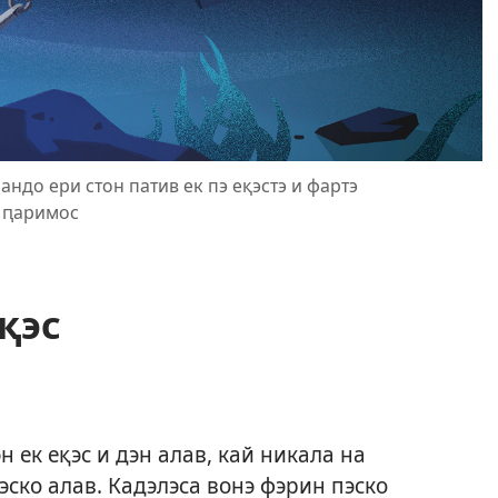
ндо ери стон патив ек пэ еқэстэ и фартэ
о ԥаримос
еқэс
н ек еқэс и дэн алав, кай никала на
эско алав. Кадэлэса вонэ фэрин пэско