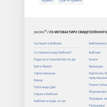
®
JW.ORG
/ ЛЭ ИЕГОВАСТИРЭ СВИДЕТЕЛЁНЭНГО
Сытярэл и Библия
Библиатека
Со ԥэнэнпэ андэ Библия?
Библии
Радость и спокойство по ди
Книӷи
Ери и брако
Брашуры
Тэрнэ мануша
Карточки, б
приӷлашэн
Бэяцэ
Разни стать
Патя андо Дэл
Журналоря
Наука и Библия
Тетрадки, к
Библия и кода, со сас
Проӷрамы