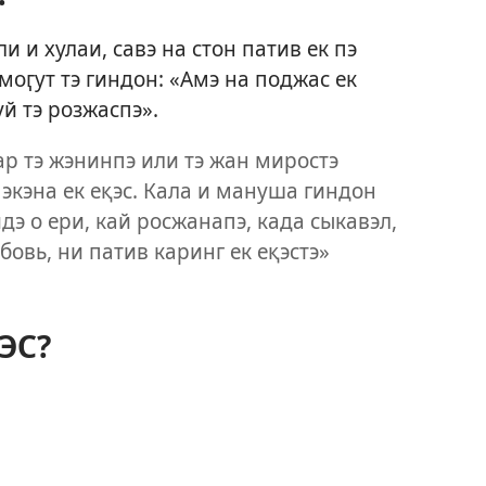
и и хулаи, савэ на стон патив ек пэ
моӷут тэ гиндон: «Амэ на поджас ек
уй тэ розжаспэ».
ар тэ жэнинпэ или тэ жан миростэ
мэкэна ек еқэс. Кала и мануша гиндон
идэ о ери, кай росжанапэ, када сыкавэл,
бовь, ни патив каринг ек еқэстэ»
ЭС?