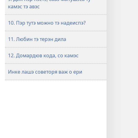
камэс тэ авэс
10. Пэр тутэ можно тэ надеиспэ?
11. Любин тэ терэн дила
12. Домардюв кода, со камэс
Инке лашэ советоря важ о ери