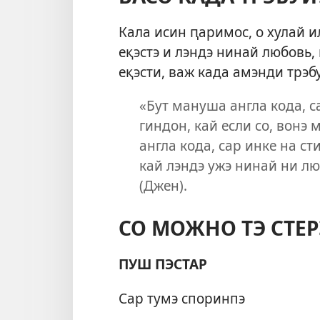
Кала исин ԥаримос, о хулай ил
еқэстэ и лэндэ нинай любовь, 
еқэсти, важ када амэнди трэб
«Бут мануша англа кода, с
гиндон, кай если со, вонэ 
англа кода, сар инке на ст
кай лэндэ ужэ нинай ни лю
(Джен).
СО МОЖНО ТЭ СТЕР
ПУШ ПЭСТАР
Сар тумэ споринпэ