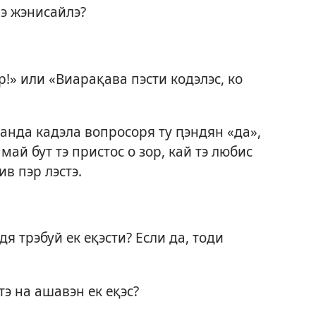
мэ жэнисайлэ?
р!» или «Виарақава пэсти кодэлэс, ко
к анда кадэла вопросоря ту ԥэндян «да»,
 май бут тэ пристос о зор, кай тэ любис
ив пэр лэстэ.
дя трэбуй ек еқэсти? Если да, тоди
 тэ на ашавэн ек еқэс?