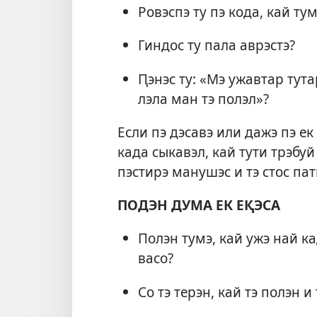
Ровэспэ ту пэ кода, кай ту
Гиндос ту пала аврэстэ?
Ԥэнэс ту: «Мэ ужавтар тута
лэла ман тэ полэл»?
Если пэ дэсавэ или дажэ пэ е
када сыкавэл, кай тути трэбуй
пэстирэ манушэс и тэ стос пат
ПОДЭН ДУМА ЕК ЕҚЭСА
Полэн тумэ, кай ужэ най ка
васо?
Со тэ терэн, кай тэ полэн и