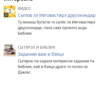
ВИДЕО
Сытюв лэ Иеговастирэ друӷонэндар
Ту можэш бутэсти тэ сытёс лэ Иеговастирэ
друӷонэндар, пала савэ ԥэнэнпэ андэ
Библия.
СЫТЯРЭЛ И БИБЛИЯ
Задании важ и бэяцэ
Сытярэн па кадэла интересни задании па
Библия, кай и бэяцэ драго тэ полэн лэ
Дэвлэс.