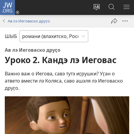
JW.ORG
Тэ
зажас
Парув
Родэ
ПО
(открывается
и
по
М
Ав лэ Иеговаско друӷо
в
шыб
сайто
новом
по
jw.org
ШЫБ
окне)
сайто
Ав лэ Иеговаско друӷо
Уроко 2. Кандэ лэ Иеговас
Важно важ о Иегова, савэ тутэ иӷрушки? Уӷан о
атвето вмести лэ Коляса, саво ашэля лэ Иеговаско
друӷо.