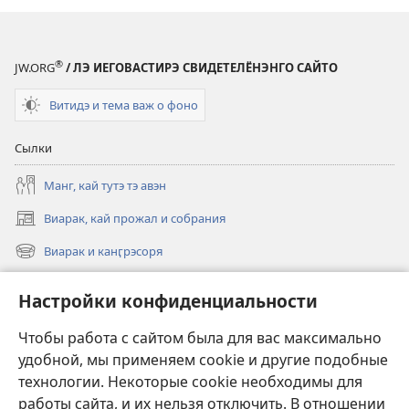
®
JW.ORG
/ ЛЭ ИЕГОВАСТИРЭ СВИДЕТЕЛЁНЭНГО САЙТО
Витидэ и тема важ о фоно
Сылки
Манг, кай тутэ тэ авэн
Виарак, кай прожал и собрания
(открывается
в
Виарак и канӷрэсоря
(открывается
новом
в
окне)
Нэво
новом
Настройки конфиденциальности
окне)
Видео
Чтобы работа с сайтом была для вас максимально
Родэ
удобной, мы применяем cookie и другие подобные
технологии. Некоторые cookie необходимы для
Тэ шос ловэ
работы сайта, и их нельзя отключить. В отношении
(открывается