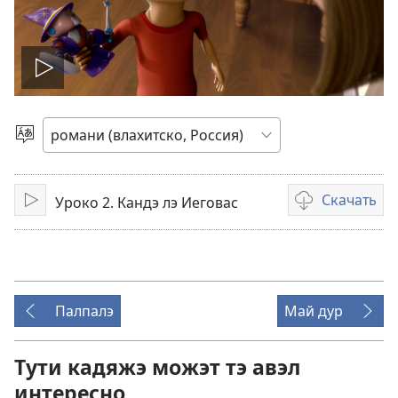
Включисар
о
Витидэ
и
видео
шыб
Скачать
Уроко 2. Кандэ лэ Иеговас
Воспроизвести
Варианты
загрузки
видеозаписи
Палпалэ
Май дур
Тути кадяжэ можэт тэ авэл
интересно