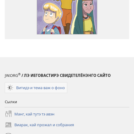
®
JW.ORG
/ ЛЭ ИЕГОВАСТИРЭ СВИДЕТЕЛЁНЭНГО САЙТО
Витидэ и тема важ о фоно
Сылки
Манг, кай тутэ тэ авэн
Виарак, кай прожал и собрания
(открывается
в