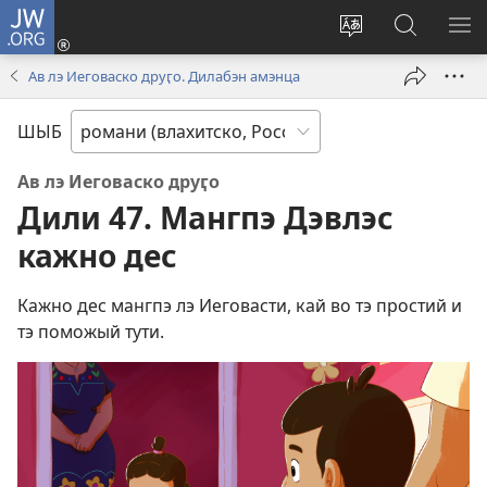
JW.ORG
Тэ
зажас
Парув
Родэ
ПО
(открывается
и
по
М
Ав лэ Иеговаско друӷо. Дилабэн амэнца
в
шыб
сайто
новом
по
jw.org
ШЫБ
окне)
сайто
Ав лэ Иеговаско друӷо
Дили 47. Мангпэ Дэвлэс
кажно дес
Кажно дес мангпэ лэ Иеговасти, кай во тэ простий и
тэ поможый тути.