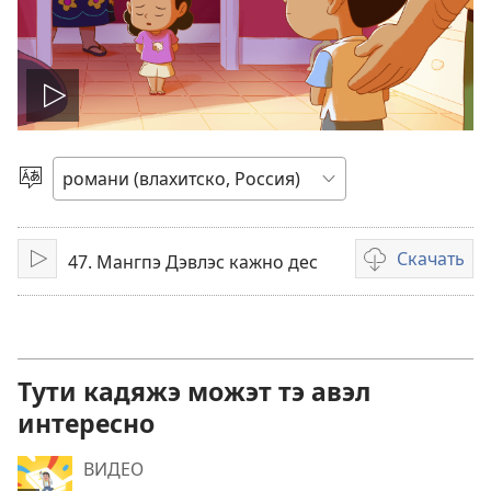
Включисар
о
Витидэ
и
видео
шыб
Скачать
47. Мангпэ Дэвлэс кажно дес
Воспроизвести
Варианты
загрузки
видеозаписи
Тути кадяжэ можэт тэ авэл
интересно
ВИДЕО