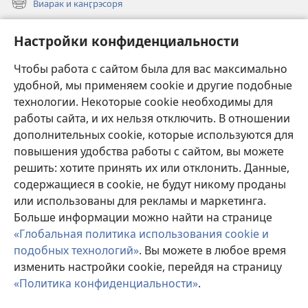
Виарак и канӷрэсоря
(открывается
новом
в
окне)
Нэво
новом
Настройки конфиденциальности
окне)
Видео
Чтобы работа с сайтом была для вас максимально
Родэ
удобной, мы применяем cookie и другие подобные
технологии. Некоторые cookie необходимы для
Тэ шос ловэ
работы сайта, и их нельзя отключить. В отношении
(открывается
в
дополнительных cookie, которые используются для
новом
повышения удобства работы с сайтом, вы можете
ОНЛАЙН-БИБЛИАТЕКА Сторожэво башня
(открывается
окне)
решить: хотите принять их или отклонить. Данные,
в
®
JW Hub
новом
содержащиеся в cookie, не будут никому проданы
(открывается
окне)
или использованы для рекламы и маркетинга.
в
новом
Больше информации можно найти на странице
окне)
«Глобальная политика использования cookie и
подобных технологий»
. Вы можете в любое время
Copyright
© 2026 Watch Tower Bible and Tract Society of Pennsylvania.
УСЛОВИЯ ИСПОЛЬЗОВАНИЯ
|
ПОЛИТИКА
изменить настройки cookie, перейдя на страницу
КОНФИДЕНЦИАЛЬНОСТИ
|
НАСТРОЙКИ
«Политика конфиденциальности»
.
КОНФИДЕНЦИАЛЬНОСТИ