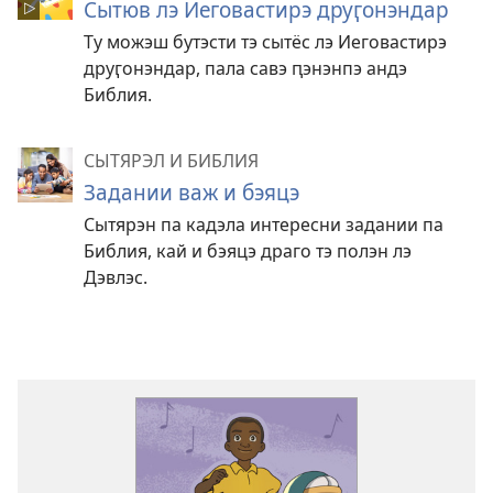
Сытюв лэ Иеговастирэ друӷонэндар
Ту можэш бутэсти тэ сытёс лэ Иеговастирэ
друӷонэндар, пала савэ ԥэнэнпэ андэ
Библия.
СЫТЯРЭЛ И БИБЛИЯ
Задании важ и бэяцэ
Сытярэн па кадэла интересни задании па
Библия, кай и бэяцэ драго тэ полэн лэ
Дэвлэс.