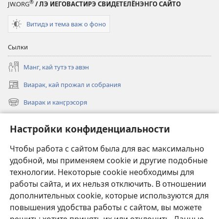
®
JW.ORG
/ ЛЭ ИЕГОВАСТИРЭ СВИДЕТЕЛЁНЭНГО САЙТО
Витидэ и тема важ о фоно
Сылки
Манг, кай тутэ тэ авэн
Виарак, кай прожал и собрания
(открывается
в
Виарак и канӷрэсоря
(открывается
новом
в
окне)
Нэво
новом
Настройки конфиденциальности
окне)
Видео
Чтобы работа с сайтом была для вас максимально
Родэ
удобной, мы применяем cookie и другие подобные
технологии. Некоторые cookie необходимы для
Тэ шос ловэ
работы сайта, и их нельзя отключить. В отношении
(открывается
в
дополнительных cookie, которые используются для
новом
повышения удобства работы с сайтом, вы можете
ОНЛАЙН-БИБЛИАТЕКА Сторожэво башня
(открывается
окне)