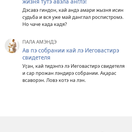
жизня тутэ авэла англэ!
Дэсавэ гиндон, кай андэ амари жызня исин
судьба и вся уже май данглал роспистромэ.
Но чаче када кадя?
ПАЛА АМЭНДЭ
Ав пэ собрании кай лэ Иеговастирэ
свидетеля
Уӷан, кай тидэнпэ лэ Иеговастирэ свидетеля
и сар прожан лэндирэ собрании. Ақарас
всаворэн. Ловэ котэ на лэн.