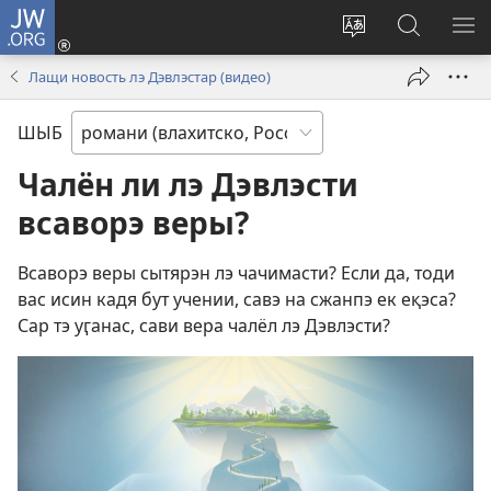
JW.ORG
Тэ
зажас
Парув
Родэ
ПО
(открывается
и
по
М
Лащи новость лэ Дэвлэстар (видео)
в
шыб
сайто
новом
по
jw.org
ШЫБ
окне)
сайто
Чалён ли лэ Дэвлэсти
всаворэ веры?
Всаворэ веры сытярэн лэ чачимасти? Если да, тоди
вас исин кадя бут учении, савэ на сжанпэ ек еқэса?
Сар тэ уӷанас, сави вера чалёл лэ Дэвлэсти?