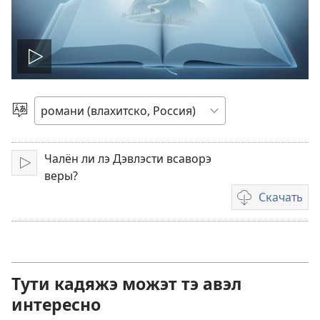
Включисар
о
Витидэ
и
видео
шыб
Чалён ли лэ Дэвлэсти всаворэ
Воспроизвести
веры?
Скачать
Варианты
загрузки
видеозаписи
Тути кадяжэ можэт тэ авэл
интересно