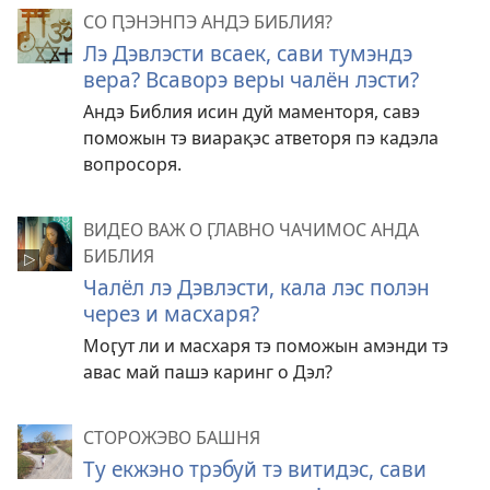
СО ԤЭНЭНПЭ АНДЭ БИБЛИЯ?
Лэ Дэвлэсти всаек, сави тумэндэ
вера? Всаворэ веры чалён лэсти?
Андэ Библия исин дуй маменторя, савэ
поможын тэ виарақэс атветоря пэ кадэла
вопросоря.
ВИДЕО ВАЖ О ӶЛАВНО ЧАЧИМОС АНДА
БИБЛИЯ
Чалёл лэ Дэвлэсти, кала лэс полэн
через и масхаря?
Моӷут ли и масхаря тэ поможын амэнди тэ
авас май пашэ каринг о Дэл?
СТОРОЖЭВО БАШНЯ
Ту екжэно трэбуй тэ витидэс, сави