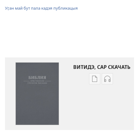
Уӷан май бут пала кадэя публикацыя
ВИТИДЭ, САР СКАЧАТЬ
Скачай
Скачай
кадэя
и
публикацыя
аудиозапись
Библия.
Библия.
Христиански
Христиански
Гречески
Гречески
Писании.
Писании.
Нэвя
Нэвя