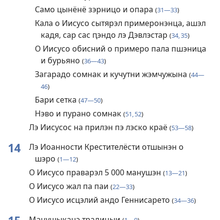
Само цынёнё зэрницо и опара
(
31—33
)
Кала о Иисусо сытярэл примеронэнца, ашэл
кадя, сар сас ԥэндо лэ Дэвлэстар
(
34, 35
)
О Иисусо обисний о примеро пала пшэница
и бурьяно
(
36—43
)
Загарадо сомнак и кучутни жэмчужына
(
44—
46
)
Бари сетка
(
47—50
)
Нэво и пурано сомнак
(
51, 52
)
Лэ Иисусос на прилэн пэ лэско краё
(
53—58
)
14
Лэ Иоанности Крестителёсти отшынэн о
шэро
(
1—12
)
О Иисусо праварэл 5 000 манушэн
(
13—21
)
О Иисусо жал па паи
(
22—33
)
О Иисусо исцэлий андо Геннисарето
(
34—36
)
Манушыканэ традицыи