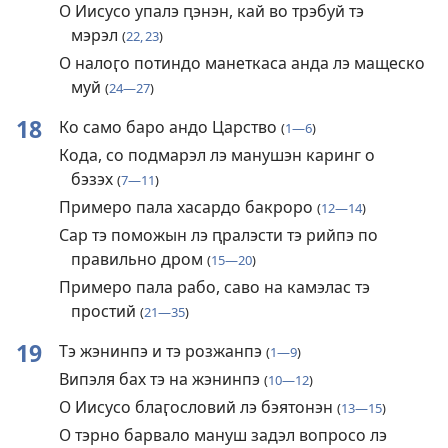
О Иисусо упалэ ԥэнэн, кай во трэбуй тэ
мэрэл
(
22, 23
)
О налоӷо потиндо манеткаса анда лэ мащеско
муй
(
24—27
)
18
Ко само баро андо Царство
(
1—6
)
Кода, со подмарэл лэ манушэн каринг о
бэзэх
(
7—11
)
Примеро пала хасардо бакроро
(
12—14
)
Сар тэ поможын лэ ԥралэсти тэ рийпэ по
правильно дром
(
15—20
)
Примеро пала рабо, саво на камэлас тэ
простий
(
21—35
)
19
Тэ жэнинпэ и тэ розжанпэ
(
1—9
)
Випэля бах тэ на жэнинпэ
(
10—12
)
О Иисусо блаӷословий лэ бэятонэн
(
13—15
)
О тэрно барвало мануш задэл вопросо лэ