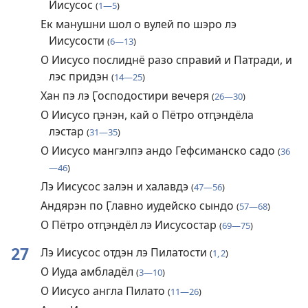
Иисусос
(
1—5
)
Ек манушни шол о вулей по шэро лэ
Иисусости
(
6—13
)
О Иисусо послиднё разо справий и Патради, и
лэс придэн
(
14—25
)
Хан пэ лэ Ӷосподостири вечеря
(
26—30
)
О Иисусо ԥэнэн, кай о Пётро отԥэндёла
лэстар
(
31—35
)
О Иисусо мангэлпэ андо Гефсиманско садо
(
36
—46
)
Лэ Иисусос залэн и халавдэ
(
47—56
)
Андярэн по Ӷлавно иудейско сындо
(
57—68
)
О Пётро отԥэндёл лэ Иисусостар
(
69—75
)
27
Лэ Иисусос отдэн лэ Пилатости
(
1, 2
)
О Иуда амбладёл
(
3—10
)
О Иисусо англа Пилато
(
11—26
)