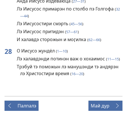
Анда Иисусо издеваюца
(
27—31
)
Лэ Иисусос примарэн по столбо пэ Голгофа
(
32
—44
)
Лэ Иисусостири смэрть
(
45—56
)
Лэ Иисусос притидэн
(
57—61
)
И халавдэ сторожын и моӷилка
(
62—66
)
28
О Иисусо жундёл
(
1—10
)
Лэ халавдэнди потинэн важ о хохаимос
(
11—15
)
Трэбуй тэ поможын лэ манушэнди тэ андярэн
лэ Христостири время
(
16—20
)
Палпалэ
Май дур