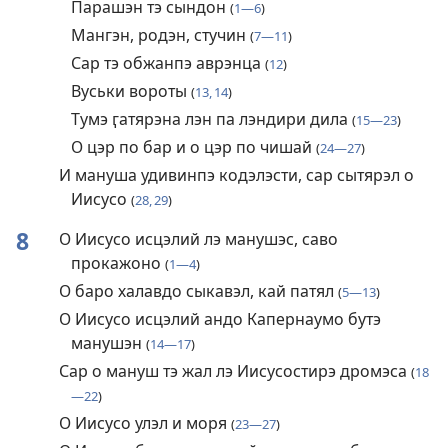
Парашэн тэ сындон
(
1—6
)
Мангэн, родэн, стучин
(
7—11
)
Сар тэ обжанпэ аврэнца
(
12
)
Вуськи вороты
(
13, 14
)
Тумэ ӷатярэна лэн па лэндири дила
(
15—23
)
О цэр по бар и о цэр по чишай
(
24—27
)
И мануша удивинпэ кодэлэсти, сар сытярэл о
Иисусо
(
28, 29
)
8
О Иисусо исцэлий лэ манушэс, саво
прокажоно
(
1—4
)
О баро халавдо сыкавэл, кай патял
(
5—13
)
О Иисусо исцэлий андо Капернаумо бутэ
манушэн
(
14—17
)
Сар о мануш тэ жал лэ Иисусостирэ дромэса
(
18
—22
)
О Иисусо улэл и моря
(
23—27
)