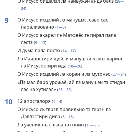
О Иисусо бишалэл лэ найвужэн андэ балэ
(
28—
34
)
9
О Иисусо исцэлий лэ манушэс, саво сас
парализовано
(
1—8
)
О Иисусо ақарэл лэ Матфеёс тэ ԥирэл пала
лэстэ
(
9—13
)
И дума пала посто
(
14—17
)
Лэ Иаиростири щей; и манушни лэлпэ каринг
лэ Иисусостири ӥда
(
18—26
)
О Иисусо исцэлий лэ корэн и лэ мутонэс
(
27—34
)
«Пэ мал баро урожаё, ай лэ манушэн тэ стидэн
лэс на хутилэл»
(
35—38
)
10
12 апосталоря
(
1—4
)
О Иисусо сытярэл правильно тэ терэн лэ
Дэвлэстири дила
(
5—15
)
Лэ учениконэн лэна тэ ӷонин
(
16—25
)