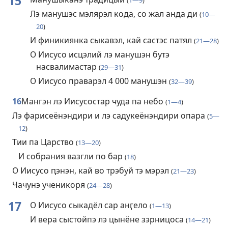
15
(
1—9
)
Лэ манушэс мэлярэл кода, со жал анда ди
(
10—
20
)
И финикиянка сыкавэл, кай састэс патял
(
21—28
)
О Иисусо исцэлий лэ манушэн бутэ
насвалимастар
(
29—31
)
О Иисусо праварэл 4 000 манушэн
(
32—39
)
16
Мангэн лэ Иисусостар чуда па небо
(
1—4
)
Лэ фарисеёнэндири и лэ садукеёнэндири опара
(
5—
12
)
Тии па Царство
(
13—20
)
И собрания вазгли по бар
(
18
)
О Иисусо ԥэнэн, кай во трэбуй тэ мэрэл
(
21—23
)
Чачунэ ученикоря
(
24—28
)
17
О Иисусо сыкадёл сар анӷело
(
1—13
)
И вера сыстойпэ лэ цынёне зэрницоса
(
14—21
)