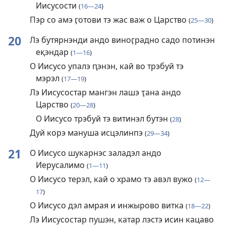
Иисусости
(
16—24
)
Пэр со амэ ӷотови тэ жас важ о Царство
(
25—30
)
20
Лэ бутярнэнди андо виноӷрадно садо потинэн
еқэндар
(
1—16
)
О Иисусо упалэ ԥэнэн, кай во трэбуй тэ
мэрэл
(
17—19
)
Лэ Иисусостар мангэн лашэ ҭана андо
Царство
(
20—28
)
О Иисусо трэбуй тэ витинэл бутэн
(
28
)
Дуй корэ мануша исцэлинпэ
(
29—34
)
21
О Иисусо шукарнэс заладэл андо
Иерусалимо
(
1—11
)
О Иисусо терэл, кай о храмо тэ авэл вужо
(
12—
17
)
О Иисусо дэл амрая и инжырово витка
(
18—22
)
Лэ Иисусостар пушэн, катар лэстэ исин кацаво