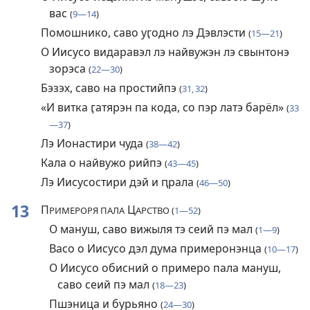
вас
(
9—14
)
Помошнико, саво уӷодно лэ Дэвлэсти
(
15—21
)
О Иисусо видаравэл лэ найвужэн лэ свынтонэ
зорэса
(
22—30
)
Бэзэх, саво на простийпэ
(
31, 32
)
«И витка ӷатярэн па кода, со пэр латэ барёл»
(
33
—37
)
Лэ Ионастири чуда
(
38—42
)
Кала о найвужо рийпэ
(
43—45
)
Лэ Иисусостири дэй и ԥрала
(
46—50
)
13
П
Ц
РИМЕРОРЯ ПАЛА
АРСТВО (
1—52
)
О мануш, саво вижыля тэ сеий пэ мал
(
1—9
)
Васо о Иисусо дэл дума примеронэнца
(
10—17
)
О Иисусо обисний о примеро пала мануш,
саво сеий пэ мал
(
18—23
)
Пшэница и бурьяно
(
24—30
)