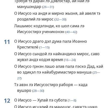
Трэбуй тэ даран лэ Дэвлэстар, ай най лэ
манушэндар
(
26—31
)
О Иисусо на андя и мирно жызня, ай авеля тэ
розделий лэ мирос
(
32—39
)
Лашымос кодэлэнди, ко шол сама лэ
Иисусостирэ учениконэн
(
40—42
)
11
О Иисусо драго дэл дума пала Иоанно
Крестителё
(
1—15
)
О Иисусо сындой лэ найкандинэ мирос, саво
жувэл андэ кодэя время
(
16—24
)
О Иисусо ԥэнэн лашо алав пала пэско Дад, кай
во здиқэл пэ найабуримастирэ мануша
(
25—
27
)
Тэ авэн лэ Иисусостирэ раборя — када
вушэро
(
28—30
)
12
О Иисусо — Хулай пэ субота
(
1—8
)
О Иисусо исцэлий лэ манушэс, савэстэ шуко