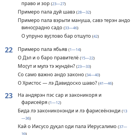
право и зор
(
23—27
)
Примеро пала дуй шавэ
(
28—32
)
Примеро пала вэрыти мануша, савэ терэн андо
виноӷрадно садо
(
33—46
)
О упруно вуӷлово бар отшуто
(
42
)
22
Примеро пала ябьяв
(
1—14
)
О Дэл и о баро правителё
(
15—22
)
Моӷут и мулэ тэ жундён?
(
23—33
)
Со само важно андо законо
(
34—40
)
О Христос — лэ Давидоско шаво?
(
41—46
)
23
На андярэн пэс сар и законикоря и
фарисеёря
(
1—12
)
Бида лэ закониконэнди и лэ фарисеёнэнди
(
13
—36
)
Кай о Иисусо дуқал оди пала Иерусалимо
(
37—
39
)