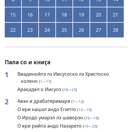
15
16
17
18
19
20
21
22
23
24
25
26
27
28
Пала со и книӷа
1
Виадинойпэ лэ Иисусоско лэ Христоско
колено
(
1—17
)
Арақадёл о Иисусо
(
18—25
)
2
Авэн и драбатяримаря
(
1—12
)
О ери нашэл андо Египто
(
13—15
)
О Иродо умарэл лэ шаворэн
(
16—18
)
О ери рийпэ андо Назарето
(
19—23
)