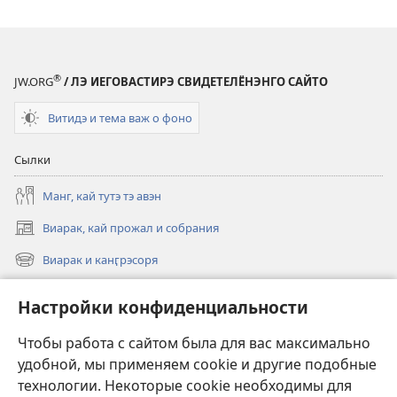
люмако
люмако
переводо
переводо
®
JW.ORG
/ ЛЭ ИЕГОВАСТИРЭ СВИДЕТЕЛЁНЭНГО САЙТО
Витидэ и тема важ о фоно
Сылки
Манг, кай тутэ тэ авэн
Виарак, кай прожал и собрания
(открывается
в
Виарак и канӷрэсоря
(открывается
новом
в
окне)
Нэво
новом
Настройки конфиденциальности
окне)
Видео
Чтобы работа с сайтом была для вас максимально
Родэ
удобной, мы применяем cookie и другие подобные
технологии. Некоторые cookie необходимы для