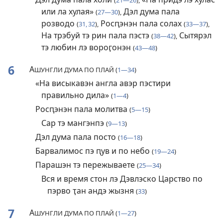
(
21—26
),
или ла хулая»
Дэл дума пала
(
27—30
),
розводо
Росԥэнэн пала солах
(
31, 32
),
(
33—37
),
На трэбуй тэ рин пала пэстэ
Сытярэл
(
38—42
),
тэ любин лэ вороӷонэн
(
43—48
)
6
А
ШУНГЛИ ДУМА ПО ПЛАЙ (
1—34
)
«На висыкавэн англа авэр пэстири
правильно дила»
(
1—4
)
Росԥэнэн пала молитва
(
5—15
)
Сар тэ мангэнпэ
(
9—13
)
Дэл дума пала посто
(
16—18
)
Барвалимос пэ ԥув и по небо
(
19—24
)
Парашэн тэ пережываете
(
25—34
)
Вся и время стон лэ Дэвлэско Царство по
пэрво ҭан андэ жызня
(
33
)
7
А
ШУНГЛИ ДУМА ПО ПЛАЙ (
1—27
)