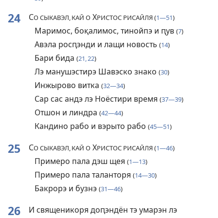
24
С
Х
О СЫКАВЭЛ, КАЙ О
РИСТОС РИСАЙЛЯ (
1—51
)
Маримос, боқалимос, тинойпэ и ԥув
(
7
)
Авэла росԥэнди и лащи новость
(
14
)
Бари бида
(
21, 22
)
Лэ манушэстирэ Шавэско знако
(
30
)
Инжырово витка
(
32—34
)
Сар сас андэ лэ Ноёстири время
(
37—39
)
Отшон и линдра
(
42—44
)
Кандино рабо и вэрыто рабо
(
45—51
)
25
С
Х
О СЫКАВЭЛ, КАЙ О
РИСТОС РИСАЙЛЯ (
1—46
)
Примеро пала дэш щея
(
1—13
)
Примеро пала таланторя
(
14—30
)
Бакрорэ и бузнэ
(
31—46
)
26
И священикоря доԥэндён тэ умарэн лэ