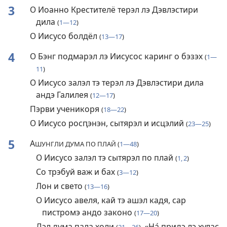
3
О Иоанно Крестителё терэл лэ Дэвлэстири
дила
(
1—12
)
О Иисусо болдёл
(
13—17
)
4
О Бэнг подмарэл лэ Иисусос каринг о бэзэх
(
1—
11
)
О Иисусо залэл тэ терэл лэ Дэвлэстири дила
андэ Галилея
(
12—17
)
Пэрви ученикоря
(
18—22
)
О Иисусо росԥэнэн, сытярэл и исцэлий
(
23—25
)
5
А
ШУНГЛИ ДУМА ПО ПЛАЙ (
1—48
)
О Иисусо залэл тэ сытярэл по плай
(
1, 2
)
Со трэбуй важ и бах
(
3—12
)
Лон и свето
(
13—16
)
О Иисусо авеля, кай тэ ашэл кадя, сар
пистромэ андо законо
(
17—20
)
Дэл дума пала холи
«На́ придэ лэ хулас