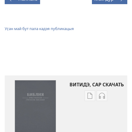
Уӷан май бут пала кадэя публикацыя
ВИТИДЭ, САР СКАЧАТЬ
Скачай
Скачай
кадэя
и
публикацыя
аудиозапись
Библия.
Библия.
Христиански
Христиански