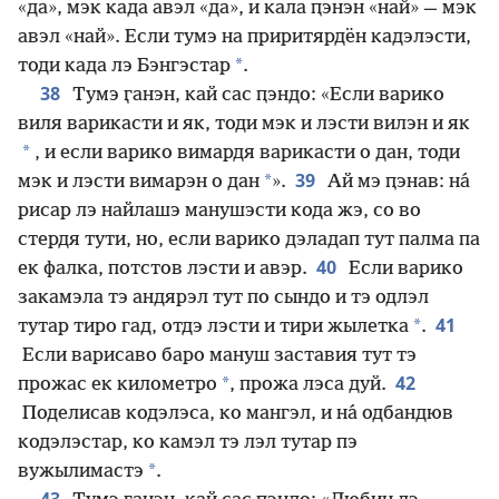
«да», мэк када авэл «да», и кала ԥэнэн «най» — мэк
авэл «най». Если тумэ на приритярдён кадэлэсти,
*
тоди када лэ Бэнгэстар
.
38
Тумэ ӷанэн, кай сас ԥэндо: «Если варико
виля варикасти и як, тоди мэк и лэсти вилэн и як
*
, и если варико вимардя варикасти о дан, тоди
39
*
мэк и лэсти вимарэн о дан
».
Ай мэ ԥэнав: на́
рисар лэ найлашэ манушэсти кода жэ, со во
стердя тути, но, если варико дэладап тут палма па
40
ек фалка, потстов лэсти и авэр.
Если варико
закамэла тэ андярэл тут по сындо и тэ одлэл
41
*
тутар тиро гад, отдэ лэсти и тири жылетка
.
Если варисаво баро мануш заставия тут тэ
42
*
прожас ек километро
, прожа лэса дуй.
Поделисав кодэлэса, ко мангэл, и на́ одбандюв
кодэлэстар, ко камэл тэ лэл тутар пэ
*
вужылимастэ
.