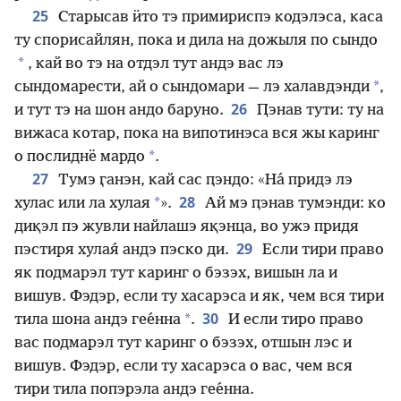
25
Старысав ӥто тэ примириспэ кодэлэса, каса
ту спорисайлян, пока и дила на дожыля по сындо
*
, кай во тэ на отдэл тут андэ вас лэ
*
сындомарести, ай о сындомари — лэ халавдэнди
,
26
и тут тэ на шон андо баруно.
Ԥэнав тути: ту на
вижаса котар, пока на випотинэса вся жы каринг
*
о послиднё мардо
.
27
Тумэ ӷанэн, кай сас ԥэндо: «На́ придэ лэ
28
*
хулас или ла хулая
».
Ай мэ ԥэнав тумэнди: ко
диқэл пэ жувли найлашэ яқэнца, во ужэ придя
29
пэстиря хулая́ андэ пэско ди.
Если тири право
як подмарэл тут каринг о бэзэх, вишын ла и
вишув. Фэдэр, если ту хасарэса и як, чем вся тири
30
*
тила шона андэ гее́нна
.
И если тиро право
вас подмарэл тут каринг о бэзэх, отшын лэс и
вишув. Фэдэр, если ту хасарэса о вас, чем вся
тири тила попэрэла андэ гее́нна.