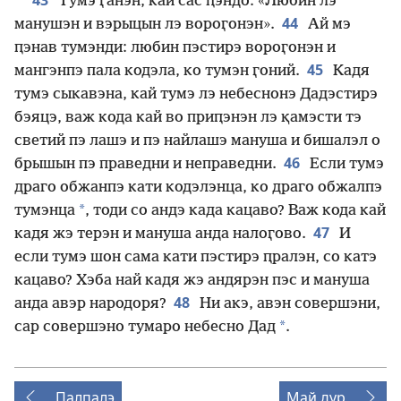
43
Тумэ ӷанэн, кай сас ԥэндо: «Любин лэ
44
манушэн и вэрыцын лэ вороӷонэн».
Ай мэ
ԥэнав тумэнди: любин пэстирэ вороӷонэн и
45
мангэнпэ пала кодэла, ко тумэн ӷоний.
Кадя
тумэ сыкавэна, кай тумэ лэ небеснонэ Дадэстирэ
бэяцэ, важ кода кай во приԥэнэн лэ қамэсти тэ
светий пэ лашэ и пэ найлашэ мануша и бишалэл о
46
брышын пэ праведни и неправедни.
Если тумэ
драго обжанпэ кати кодэлэнца, ко драго обжалпэ
*
тумэнца
, тоди со андэ када кацаво? Важ кода кай
47
кадя жэ терэн и мануша анда налоӷово.
И
если тумэ шон сама кати пэстирэ ԥралэн, со катэ
кацаво? Хэба най кадя жэ андярэн пэс и мануша
48
анда авэр народоря?
Ни акэ, авэн совершэни,
*
сар совершэно тумаро небесно Дад
.
Палпалэ
Май дур