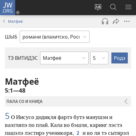
JW.ORG
Тэ
зажас
Парув
Родэ
ПО
(открывается
и
по
М
Матфеё
в
шыб
сайто
новом
по
jw.org
ШЫБ
окне)
сайто
по
ТЭ ВИТИДЭС
по
главам
книгам
Библии
Матфеё
5:1—48
ПАЛА СО И КНИӶА
5
O Иисусо додиқля фартэ бутэ манушэн и
вазгляпэ по плай. Кала во бэшля, каринг лэстэ
2
пашэлэ лэстирэ ученикоря,
и во ля тэ сытярэл