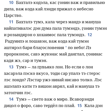
10
Бахталэ кодэла, кас ӷонин важ и правильно
дила, важ кода кай лэнди прижал о небесно
Царство.
11
Бахталэ тумэ, кала через мандэ и мануша
найпативалэс дэн дума пала тумэндэ, ӷонин тумэн
12
и розындярэн о хохаимос пала тумэндэ.
Радуинпэ и лошавэн, важ кода кай тумэн
*
аштярэл бари блаӷословения
по небо! Лэ
пророконэн, савэ жувэнас май данглал, ӷонинас
кадя жэ, сар и тумэн.
13
Тумэ — ла ԥувьяко лон. Но если о лон
хасарэла пэско вкусо, тоди сар упалэ тэ стерэс
лэс лондо? Лэстар ужэ нинай нисаво толко. Лэс
ашэлапэ кати тэ вишон аврял, кай и мануша тэ
затопчин лэс.
14
Тумэ — свето важ о миро. Всаворэнди
15
дицол о форо, саво тердёл по плай.
Кала дэн