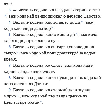
лэн:
3
— Бахталэ кодэла, ко цырдэлпэ каринг о Дэл
*
, важ кода кай лэнди прижал о небесно Царство.
4
*
Бахталэ кодэла, касти ԥарэс по ди
, важ
*
кода кай лэнди дэна зор
.
5
*
Бахталэ кодэла, кастэ ковло ди
, важ кода
кай лэнди дорэсэлапэ и ԥув.
6
Бахталэ кодэла, ко аштярэл справедливо
*
сындо
, важ кода кай вонэ доаштярдёна кодэя
время.
7
Бахталэ кодэла, ко одялэ, важ кода кай и
каринг лэндэ авэна одялэ.
8
Бахталэ кодэла, кастэ вужо ди, важ кода кай
вонэ диқэна лэ Дэвлэс.
9
Бахталэ кодэла, ко старыийпэ тэ жувэл
*
мирно
, важ кода кай пэр лэндэ ԥэнэна лэ
*
Дэвлэстирэ бэяцэ
.