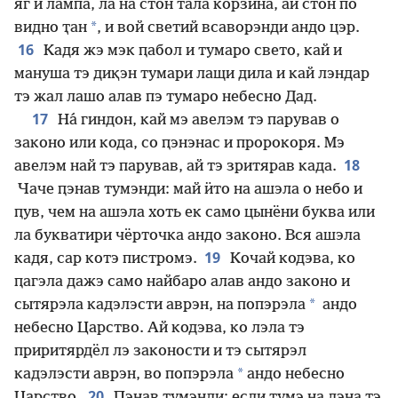
яг и лампа, ла на стон тала корзина, ай стон по
*
видно ҭан
, и вой светий всаворэнди андо цэр.
16
Кадя жэ мэк ԥабол и тумаро свето, кай и
мануша тэ диқэн тумари лащи дила и кай лэндар
тэ жал лашо алав пэ тумаро небесно Дад.
17
На́ гиндон, кай мэ авелэм тэ парував о
законо или кода, со ԥэнэнас и пророкоря. Мэ
18
авелэм най тэ парував, ай тэ зритярав када.
Чаче ԥэнав тумэнди: май ӥто на ашэла о небо и
ԥув, чем на ашэла хоть ек само цынёни буква или
ла букватири чёрточка андо законо. Вся ашэла
19
кадя, сар котэ пистромэ.
Кочай кодэва, ко
ԥагэла дажэ само найбаро алав андо законо и
*
сытярэла кадэлэсти аврэн, на попэрэла
андо
небесно Царство. Ай кодэва, ко лэла тэ
приритярдёл лэ законости и тэ сытярэл
*
кадэлэсти аврэн, во попэрэла
андо небесно
20
Царство.
Ԥэнав тумэнди: если тумэ на лэна тэ