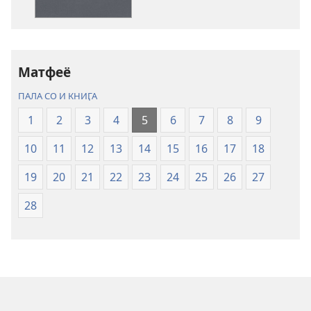
Гречески
Гречески
Писании.
Писании.
Нэвя
Нэвя
люмако
люмако
Матфеё
переводо
переводо
ПАЛА СО И КНИӶА
1
2
3
4
5
6
7
8
9
10
11
12
13
14
15
16
17
18
19
20
21
22
23
24
25
26
27
28