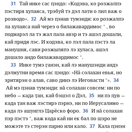
31
Тай инке сас ԥэндо: «Кодэва, ко розжалпэ
пэстиря хулаяса, трэбуй тэ дэл лати о лил важ о
32
розводо».
Ай мэ ԥэнав тумэнди: ко розжалпэ
*
ла хулаяса най через о билажавардимос
, во
подмарэл ла тэ жал пала авэр и тэ ашэл дошали,
кай придя лэс. И кодэва, ко лэл пала пэстэ ла
манушня, сави розжыляпэ лэ хуласа, ашэл
*
дошало андо билажавардимос
.
33
Инке тумэ ӷанэн, кай лэ манушэнди андэ
дэлмутни время сас ԥэндо: «На́ солахан евья, но
34
*
зритярэн о алав, саво динэ лэ Иеговасти
».
Ай мэ ԥэнав тумэнди: на́ солахан совсем: ни по
35
небо — када ҭан, кай бэшэл о Дэл,
ни пэ ԥув —
када ҭан важ лэстирэ пэрнэ, ни по Иерусалимо —
36
када лэ ашунглэ Царёско форо.
И на́ солахан
*
пэр пэстэ
, важ кода кай ни ек бал по шэро не
37
можэте тэ стерэн парно или кало.
Кала ԥэнэн