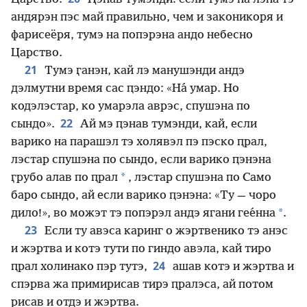
андярэн пэс май правильно, чем и законикоря и
фарисеёря, тумэ на попэрэна андо небесно
Царство.
21
Тумэ ӷанэн, кай лэ манушэнди андэ
дэлмутни время сас ԥэндо: «На́ умар. Но
кодэлэстар, ко умарэла аврэс, спушэна по
22
сындо».
Ай мэ ԥэнав тумэнди, кай, если
варико на парашэл тэ холявэл пэ пэско ԥрал,
лэстар спушэна по сындо, если варико ԥэнэна
*
ӷрубо алав по ԥрал
, лэстар спушэна по Само
баро сындо, ай если варико ԥэнэна: «Ту — чоро
*
дило!», во можэт тэ попэрэл андэ ягани гее́нна
.
23
Если ту авэса каринг о жэртвенико тэ анэс
и жэртва и котэ тути по гиндо авэла, кай тиро
24
ԥрал холинако пэр тутэ,
ашав котэ и жэртва и
спэрва жа примирисав тирэ ԥралэса, ай потом
рисав и отдэ и жэртва.