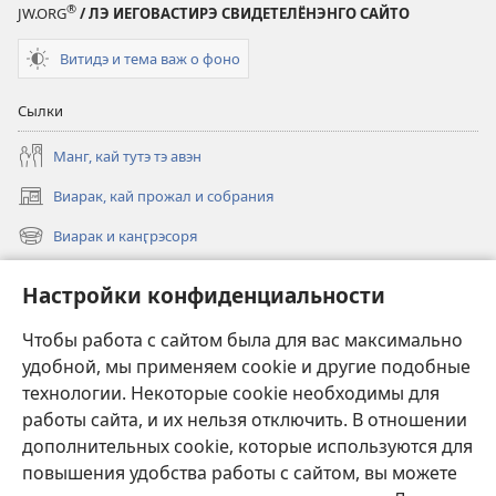
®
JW.ORG
/ ЛЭ ИЕГОВАСТИРЭ СВИДЕТЕЛЁНЭНГО САЙТО
Витидэ и тема важ о фоно
Сылки
Манг, кай тутэ тэ авэн
Виарак, кай прожал и собрания
(открывается
в
Виарак и канӷрэсоря
(открывается
новом
в
окне)
Нэво
новом
Настройки конфиденциальности
окне)
Видео
Чтобы работа с сайтом была для вас максимально
Родэ
удобной, мы применяем cookie и другие подобные
технологии. Некоторые cookie необходимы для
Тэ шос ловэ
работы сайта, и их нельзя отключить. В отношении
(открывается
в
дополнительных cookie, которые используются для
новом
повышения удобства работы с сайтом, вы можете
ОНЛАЙН-БИБЛИАТЕКА Сторожэво башня
(открывается
окне)