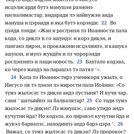
исцэлисардя бутэ манушэн разнонэ
насвалимастар, видарадя лэ найвужэн анда
22
мануша и ԥэрнадя и яқа бутэ корэнди.
Во
ԥэндя лэнди: «Жан и росԥэнэн лэ Иоанности пала
кода, со диқлэ и со ашундэ: и корэ диқэн, и
ланганэ ԥирэн, и прокажони исцэлинпэ, и кашукэ
ашунэн, и мулэ жундён и лэ чорорэнди
23
росԥэнэнпэ и лащи новость.
Бахтало кодэва,
*
ко через мандэ на парашэл тэ патял
».
24
Кала лэ Иоанностирэ ученикоря ужылэ, о
Иисусо ля тэ ԥэнэн лэ мирости пала Иоа́нно: «Со
тумэ жылэсас тэ диқэн андэ пустыня? И вучи чар,
25
*
сави
шатыийпэ ла балвалятар?
Со тоди тумэ
жылэсас тэ диқэн? Лэ манушэс, саво утидо андэ
кучутни ӥда? Но кодэла, ко ԥиравэл кучутни ӥда и
26
*
жувэл барвалэс, находинпэ андэ барэ цэра
.
Вижал, со тумэ жылэсас тэ диқэн? Лэ пророкос?