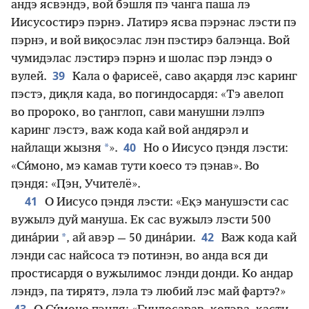
андэ ясвэндэ, вой бэшля пэ чанга паша лэ
Иисусостирэ пэрнэ. Латирэ ясва пэрэнас лэсти пэ
пэрнэ, и вой виқосэлас лэн пэстирэ балэнца. Вой
чумидэлас лэстирэ пэрнэ и шолас пэр лэндэ о
39
вулей.
Кала о фарисеё, саво ақардя лэс каринг
пэстэ, диқля када, во погиндосардя: «Тэ авелоп
во пророко, во ӷанглоп, сави манушни лэлпэ
каринг лэстэ, важ кода кай вой андярэл и
40
*
найлащи жызня
».
Но о Иисусо ԥэндя лэсти:
«Си́моно, мэ камав тути коесо тэ ԥэнав». Во
ԥэндя: «Ԥэн, Учителё».
41
О Иисусо ԥэндя лэсти: «Еқэ манушэсти сас
вужылэ дуй мануша. Ек сас вужылэ лэсти 500
42
*
дина́рии
, ай авэр — 50 дина́рии.
Важ кода кай
лэнди сас найсоса тэ потинэн, во анда вся ди
простисардя о вужылимос лэнди донди. Ко андар
лэндэ, па тирятэ, лэла тэ любий лэс май фартэ?»