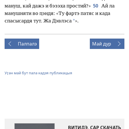
50
мануш, кай дажэ и бэзэха простий?»
Ай ла
манушняти во ԥэндя: «Ту фартэ патяс и када
*
спасысардя тут. Жа Дэвлэса
».
Палпалэ
Май дур
Уӷан май бут пала кадэя публикацыя
ВИТИДЭ, САР СКАЧАТЬ