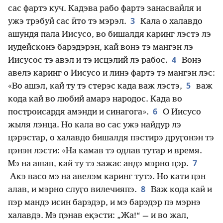
сас фартэ куч. Кадэва рабо фартэ занасвайля и
3
ужэ трэбуй сас ӥто тэ мэрэл.
Кала о халавдо
ашундя пала Иисусо, во бишалдя каринг лэстэ лэ
иудейсконэ барэдэрэн, кай вонэ тэ мангэн лэ
4
Иисусос тэ авэл и тэ исцэлий лэ рабос.
Вонэ
авелэ каринг о Иисусо и линэ фартэ тэ мангэн лэс:
5
«Во ашэл, кай ту тэ стерэс када важ лэстэ,
важ
кода кай во любий амарэ народос. Када во
6
построисардя амэнди и синагога».
О Иисусо
жыля лэнца. Но кала во сас ужэ найдур лэ
цэрэстар, о халавдо бишалдя пэстирэ друӷонэн тэ
ԥэнэн лэсти: «На камав тэ одлав тутар и время.
7
Мэ на ашав, кай ту тэ зажас андэ мэрно цэр.
Акэ васо мэ на авелэм каринг тутэ. Но кати ԥэн
8
алав, и мэрно слуӷо вилечияпэ.
Важ кода кай и
пэр мандэ исин барэдэр, и мэ барэдэр пэ мэрнэ
халавдэ. Мэ ԥэнав еқэсти: „Жа!“ — и во жал,