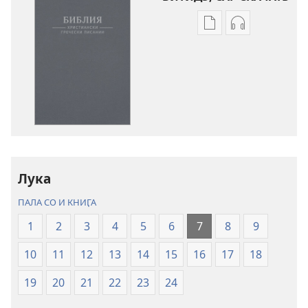
Скачай
Скачай
кадэя
и
публикацыя
аудиозапись
Библия.
Библия.
Христиански
Христиански
Гречески
Гречески
Писании.
Писании.
Нэвя
Нэвя
люмако
люмако
Лука
переводо
переводо
ПАЛА СО И КНИӶА
1
2
3
4
5
6
7
8
9
10
11
12
13
14
15
16
17
18
19
20
21
22
23
24