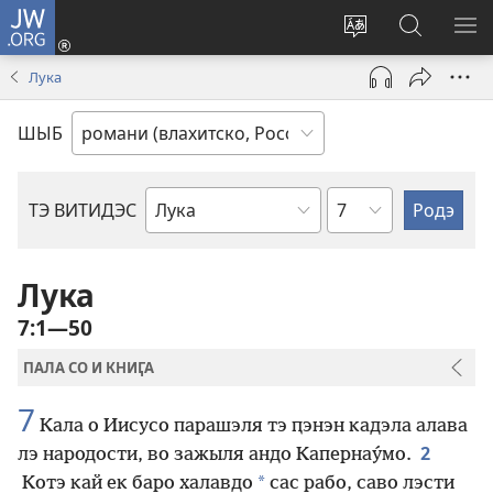
JW.ORG
Тэ
зажас
Парув
Родэ
ПО
(открывается
и
по
М
Лука
в
шыб
сайто
новом
по
jw.org
ШЫБ
окне)
сайто
по
ТЭ ВИТИДЭС
по
главам
книгам
Библии
Лука
7:1—50
ПАЛА СО И КНИӶА
7
Кала о Иисусо парашэля тэ ԥэнэн кадэла алава
2
лэ народости, во зажыля андо Капернау́мо.
*
Котэ кай ек баро халавдо
сас рабо, саво лэсти