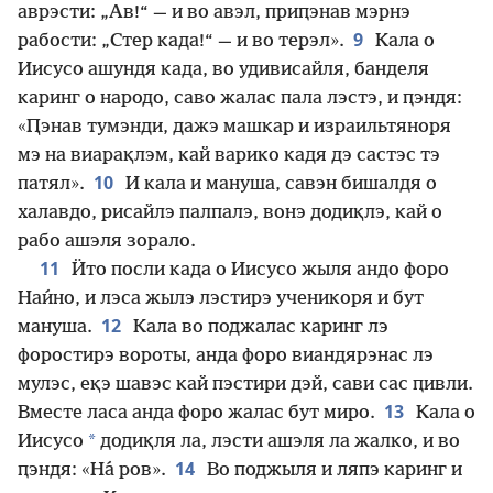
аврэсти: „Ав!“ — и во авэл, приԥэнав мэрнэ
9
рабости: „Стер када!“ — и во терэл».
Кала о
Иисусо ашундя када, во удивисайля, банделя
каринг о народо, саво жалас пала лэстэ, и ԥэндя:
«Ԥэнав тумэнди, дажэ машкар и израильтяноря
мэ на виарақлэм, кай варико кадя дэ састэс тэ
10
патял».
И кала и мануша, савэн бишалдя о
халавдо, рисайлэ палпалэ, вонэ додиқлэ, кай о
рабо ашэля зорало.
11
Ӥто посли када о Иисусо жыля андо форо
Наи́но, и лэса жылэ лэстирэ ученикоря и бут
12
мануша.
Кала во поджалас каринг лэ
форостирэ вороты, анда форо виандярэнас лэ
мулэс, еқэ шавэс кай пэстири дэй, сави сас ԥивли.
13
Вместе ласа анда форо жалас бут миро.
Кала о
*
Иисусо
додиқля ла, лэсти ашэля ла жалко, и во
14
ԥэндя: «На́ ров».
Во поджыля и ляпэ каринг и