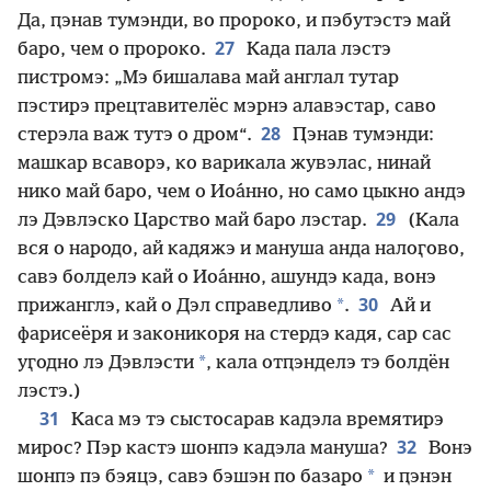
Да, ԥэнав тумэнди, во пророко, и пэбутэстэ май
27
баро, чем о пророко.
Када пала лэстэ
пистромэ: „Мэ бишалава май англал тутар
пэстирэ прецтавителёс мэрнэ алавэстар, саво
28
стерэла важ тутэ о дром“.
Ԥэнав тумэнди:
машкар всаворэ, ко варикала жувэлас, нинай
нико май баро, чем о Иоа́нно, но само цыкно андэ
29
лэ Дэвлэско Царство май баро лэстар.
(Кала
вся о народо, ай кадяжэ и мануша анда налоӷово,
савэ болделэ кай о Иоа́нно, ашундэ када, вонэ
30
*
прижанглэ, кай о Дэл справедливо
.
Ай и
фарисеёря и законикоря на стердэ кадя, сар сас
*
уӷодно лэ Дэвлэсти
, кала отԥэнделэ тэ болдён
лэстэ.)
31
Каса мэ тэ сыстосарав кадэла времятирэ
32
мирос? Пэр кастэ шонпэ кадэла мануша?
Вонэ
*
шонпэ пэ бэяцэ, савэ бэшэн по базаро
и ԥэнэн