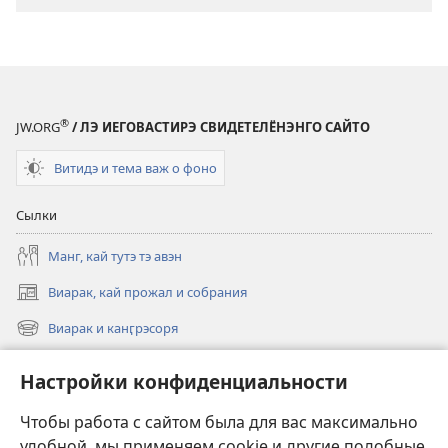
®
JW.ORG
/ ЛЭ ИЕГОВАСТИРЭ СВИДЕТЕЛЁНЭНГО САЙТО
Витидэ и тема важ о фоно
Сылки
Манг, кай тутэ тэ авэн
Виарак, кай прожал и собрания
(открывается
в
Виарак и канӷрэсоря
(открывается
новом
в
окне)
Нэво
новом
Настройки конфиденциальности
окне)
Видео
Чтобы работа с сайтом была для вас максимально
Родэ
удобной, мы применяем cookie и другие подобные