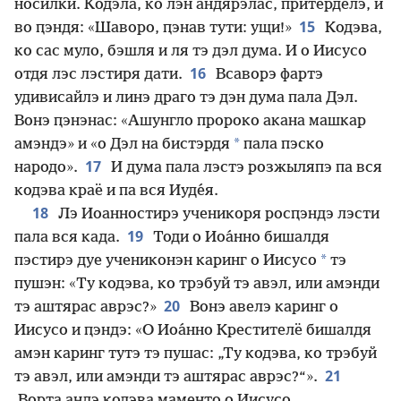
носилки. Кодэла, ко лэн андярэлас, притерделэ, и
15
во ԥэндя: «Шаворо, ԥэнав тути: ущи!»
Кодэва,
ко сас муло, бэшля и ля тэ дэл дума. И о Иисусо
16
отдя лэс лэстиря дати.
Всаворэ фартэ
удивисайлэ и линэ драго тэ дэн дума пала Дэл.
Вонэ ԥэнэнас: «Ашунгло пророко акана машкар
*
амэндэ» и «о Дэл на бистэрдя
пала пэско
17
народо».
И дума пала лэстэ розжыляпэ па вся
кодэва краё и па вся Иуде́я.
18
Лэ Иоанностирэ ученикоря росԥэндэ лэсти
19
пала вся када.
Тоди о Иоа́нно бишалдя
*
пэстирэ дуе учениконэн каринг о Иисусо
тэ
пушэн: «Ту кодэва, ко трэбуй тэ авэл, или амэнди
20
тэ аштярас аврэс?»
Вонэ авелэ каринг о
Иисусо и ԥэндэ: «О Иоа́нно Крестителё бишалдя
амэн каринг тутэ тэ пушас: „Ту кодэва, ко трэбуй
21
тэ авэл, или амэнди тэ аштярас аврэс?“».
Ворта андэ кодэва маменто о Иисусо