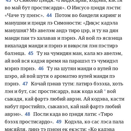
43
О Си́моно ԥэндя: «Гиндосарав, кодэва, касти
во май бут простисардя». О Иисусо ԥэндя лэсти:
44
«Чаче ту ԥэнэс».
Потом во банделя каринг и
манушни и ԥэндя лэ Симоности: «Диқэс кадэла
манушня? Мэ авелэм андэ тиро цэр, и ту на дян
манди паи тэ халавав и пэрнэ. Ай вой лэ ясвэнца
вихаладя манди и пэрнэ и виқосля лэн пэстирэ
45
балэнца.
Ту на чумидян ман, кала мэ авелэм,
ай вой вся кадэя время на парашэл тэ чумидэл
46
мэрнэ пэрнэ.
Ту на шутян манди о вулей по
шэро, ай вой шутя о ароматно вулей манди пэ
47
пэрнэ.
Кочай ԥэнав тути: латирэ бэзэха, хоть
*
лэн и бут, сас простисардэ, важ кода кай
вой
сыкадя, кай фартэ любий аврэн. Ай кодэва, касти
набут простийпэ, сыкавэл, кай най фартэ любий
48
аврэн».
Посли када во ԥэндя лати: «Тиро
49
бэзэх простисардо».
Кодэла, ко сас лэса пала
мисяйля, линэ тэ ԥэнэн ек еқэсти: «Ко кадэва