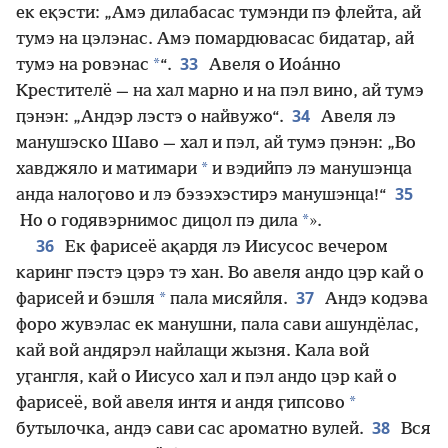
ек еқэсти: „Амэ дилабасас тумэнди пэ флейта, ай
тумэ на цэлэнас. Амэ помардювасас бидатар, ай
33
*
тумэ на ровэнас
“.
Авеля о Иоа́нно
Крестителё — на хал марно и на пэл вино, ай тумэ
34
ԥэнэн: „Андэр лэстэ о найвужо“.
Авеля лэ
манушэско Шаво — хал и пэл, ай тумэ ԥэнэн: „Во
*
хавджяло и матимари
и вэдийпэ лэ манушэнца
35
анда налоӷово и лэ бэзэхэстирэ манушэнца!“
*
Но о годявэрнимос дицол пэ дила
».
36
Ек фарисеё ақардя лэ Иисусос вечером
каринг пэстэ цэрэ тэ хан. Во авеля андо цэр кай о
37
*
фарисей и бэшля
пала мисяйля.
Андэ кодэва
форо жувэлас ек манушни, пала сави ашундёлас,
кай вой андярэл найлащи жызня. Кала вой
уӷангля, кай о Иисусо хал и пэл андо цэр кай о
*
фарисеё, вой авеля интя и андя ӷипсово
38
бутылочка, андэ сави сас ароматно вулей.
Вся