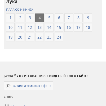
Лука
переводо
переводо
ПАЛА СО И КНИӶА
1
2
3
4
5
6
7
8
9
10
11
12
13
14
15
16
17
18
19
20
21
22
23
24
®
JW.ORG
/ ЛЭ ИЕГОВАСТИРЭ СВИДЕТЕЛЁНЭНГО САЙТО
Витидэ и тема важ о фоно
Сылки