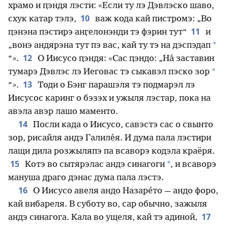
храмо и ԥэндя лэсти: «Если ту лэ Дэвлэско шаво,
10
схук катар тэлэ,
важ кода кай пистромэ: „Во
11
ԥэнэна пэстирэ анӷелонэнди тэ фэрин тут“
и
*
„вонэ андярэна тут пэ вас, кай ту тэ на дэспэдап
12
“».
О Иисусо ԥэндя: «Сас ԥэндо: „На́ заставин
*
тумарэ Дэвлэс лэ Иеговас тэ сыкавэл пэско зор
13
“».
Тоди о Бэнг парашэля тэ подмарэл лэ
Иисусос каринг о бэзэх и ужыля лэстар, пока на
авэла авэр лашо маменто.
14
Посли када о Иисусо, савэстэ сас о свынто
зор, рисайля андэ Галиле́я. И дума пала лэстири
лащи дила розжыляпэ па всаворэ кодэла краёря.
15
*
Котэ во сытярэлас андэ синагоги
, и всаворэ
мануша драго дэнас дума пала лэстэ.
16
О Иисусо авеля андо Назаре́то — андо форо,
кай вибареля. В суботу во, сар обычно, зажыля
17
андэ синагога. Кала во ущеля, кай тэ адиной,