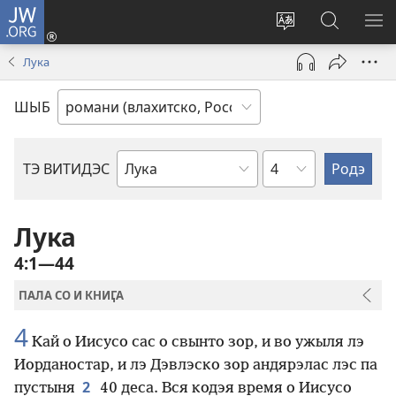
JW.ORG
Тэ
зажас
Парув
Родэ
ПО
(открывается
и
по
М
Лука
в
шыб
сайто
новом
по
jw.org
ШЫБ
окне)
сайто
по
ТЭ ВИТИДЭС
по
главам
книгам
Библии
Лука
4:1—44
ПАЛА СО И КНИӶА
4
Кай о Иисусо сас о свынто зор, и во ужыля лэ
Иорданостар, и лэ Дэвлэско зор андярэлас лэс па
2
пустыня
40 деса. Вся кодэя время о Иисусо