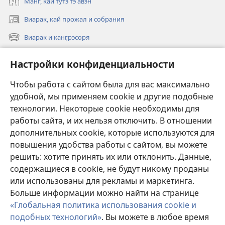
Манг, кай тутэ тэ авэн
Виарак, кай прожал и собрания
(открывается
в
Виарак и канӷрэсоря
(открывается
новом
в
окне)
Нэво
новом
Настройки конфиденциальности
окне)
Видео
Чтобы работа с сайтом была для вас максимально
Родэ
удобной, мы применяем cookie и другие подобные
технологии. Некоторые cookie необходимы для
Тэ шос ловэ
работы сайта, и их нельзя отключить. В отношении
(открывается
в
дополнительных cookie, которые используются для
новом
повышения удобства работы с сайтом, вы можете
ОНЛАЙН-БИБЛИАТЕКА Сторожэво башня
(открывается
окне)
решить: хотите принять их или отклонить. Данные,
в
®
JW Hub
содержащиеся в cookie, не будут никому проданы
новом
(открывается
окне)
или использованы для рекламы и маркетинга.
в
новом
Больше информации можно найти на странице
окне)
«Глобальная политика использования cookie и
подобных технологий»
. Вы можете в любое время
Copyright
© 2026 Watch Tower Bible and Tract Society of Pennsylvania.