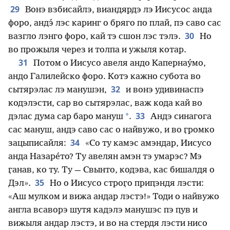
29
Вонэ взбисайлэ, виандярдэ лэ Иисусос анда
форо, андэ́ лэс каринг о бряго по плай, пэ саво сас
30
вазгло лэнго форо, кай тэ сшон лэс тэлэ.
Но
во прожыля через и толпа и ужыля котар.
31
Потом о Иисусо авеля андо Капернау́мо,
андо Галилейско форо. Котэ кажно субота во
32
сытярэлас лэ манушэн,
и вонэ удивинаспэ
кодэлэсти, сар во сытярэлас, важ кода кай во
33
*
дэлас дума сар баро мануш
.
Андэ синагога
сас мануш, андэ саво сас о найвужо, и во ӷромко
34
зацыписайля:
«Со ту камэс амэндар, Иисусо
анда Назаре́то? Ту авелян амэн тэ умарэс? Мэ
ӷанав, ко ту. Ту — Свынто, кодэва, кас бишалдя о
35
Дэл».
Но о Иисусо строӷо приԥэндя лэсти:
«Аш мулком и вижа андар лэстэ!» Тоди о найвужо
англа всаворэ шутя кадэлэ манушэс пэ ԥув и
вижыля андар лэстэ, и во на стердя лэсти нисо