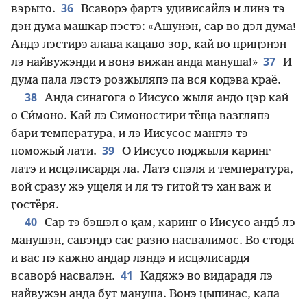
36
вэрыто.
Всаворэ фартэ удивисайлэ и линэ тэ
дэн дума машкар пэстэ: «Ашунэн, сар во дэл дума!
Андэ лэстирэ алава кацаво зор, кай во приԥэнэн
37
лэ найвужэнди и вонэ вижан анда мануша!»
И
дума пала лэстэ розжыляпэ па вся кодэва краё.
38
Анда синагога о Иисусо жыля андо цэр кай
о Си́моно. Кай лэ Симоностири тёща вазгляпэ
бари температура, и лэ Иисусос манглэ тэ
39
поможый лати.
О Иисусо поджыля каринг
латэ и исцэлисардя ла. Латэ спэля и температура,
вой сразу жэ ущеля и ля тэ гитой тэ хан важ и
ӷостёря.
40
Сар тэ бэшэл о қам, каринг о Иисусо андэ́ лэ
манушэн, савэндэ сас разно насвалимос. Во стодя
и вас пэ кажно андар лэндэ и исцэлисардя
41
всаворэ́ насвалэн.
Кадяжэ во видарадя лэ
найвужэн анда бут мануша. Вонэ цыпинас, кала