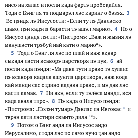
нисо на халас и посли када фартэ пробоқайля.
3
Тоди о Бэнг ля тэ подмарэл лэс каринг о бэзэх.
Во ԥэндя лэ Иисусости: «Если ту лэ Дэвлэско
4
шаво, ԥэн кадэлэ барэсти тэ ашэл марно».
Но о
Иисусо ԥэндя лэсти: «Пистромэ: „Важ и жызня лэ
манушэсти трэбуй най кати о марно“».
5
Тоди о Бэнг ля лэс по плай и важ еқвар
6
сыкадя лэсти всаворэ царстворя пэ ԥув,
ай
посли када ԥэндя: «Мэ дава тути право тэ хулаис
пэ всаворэ кадэла ашунглэ царстворя, важ кода
кай манди сас отдино кадэва право, и мэ дав лэс
7
касти камав.
Ни акэ, если ту тэлёса манди, вся
8
када авэла тиро».
Пэ када о Иисусо ԥэндя:
*
«Пистромэ: „Полэн тумарэ Дэвлэс лэ Иеговас
и
*
терэн кати лэстири свынто дила
“».
9
Потом о Бэнг андя лэ Иисусос андо
Иерусалимо, стодя лэс по само вучо ҭан андо