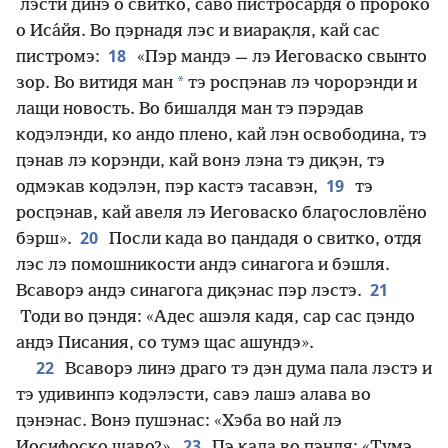
лэсти динэ о свитко, саво пистросардя о пророко
о Иса́йя. Во ԥэрнадя лэс и виарақля, кай сас
18
пистромэ:
«Пэр мандэ — лэ Иеговаско свынто
*
зор. Во витидя ман
тэ росԥэнав лэ чорорэнди и
лащи новость. Во бишалдя ман тэ пэрэдав
кодэлэнди, ко андо плено, кай лэн освободина, тэ
ԥэнав лэ корэнди, кай вонэ лэна тэ диқэн, тэ
19
одмэкав кодэлэн, пэр кастэ тасавэн,
тэ
росԥэнав, кай авеля лэ Иеговаско блаӷословлёно
20
бэрш».
Посли када во ԥандадя о свитко, отдя
лэс лэ помошникости андэ синагога и бэшля.
21
Всаворэ андэ синагога диқэнас пэр лэстэ.
Тоди во ԥэндя: «Адес ашэля кадя, сар сас ԥэндо
андэ Писания, со тумэ щас ашундэ».
22
Всаворэ линэ драго тэ дэн дума пала лэстэ и
тэ удивинпэ кодэлэсти, савэ лашэ алава во
ԥэнэнас. Вонэ пушэнас: «Хэба во най лэ
23
Иосифоско шаво?».
Пэ када во ԥэндя: «Тумэ