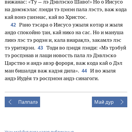
вижанас: «Ту — лэ Дэвлэско Шаво!» Но о Иисусо
на домэкэлас лэнди тэ ԥэнэн пала лэстэ, важ кода
кай вонэ ӷанэнас, кай во Христос.
42
Рано тэсара о Иисусо ужыля котар и жыля
андо спокойно ҭан, кай нико на сас. Но и мануша
линэ лэс тэ родэн и, кала виарақлэ, закамлэ лэс
43
тэ уритярэн.
Тоди во ԥэндя лэнди: «Мэ трэбуй
тэ росԥэнав и лащи новость пала лэ Дэвлэско
Царство и андэ авэр фороря, важ кода кай о Дэл
44
ман бишалдя важ кадэя дила».
И во жыля
андэ Иуде́я тэ росԥэнэн андэ синагоги.
Палпалэ
Май дур
Уӷан май бут пала кадэя публикацыя