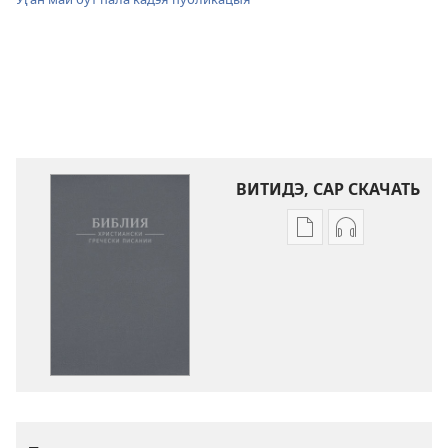
ВИТИДЭ, САР СКАЧАТЬ
Скачай
Скачай
кадэя
и
публикацыя
аудиозапись
Библия.
Библия.
Христиански
Христиански
Гречески
Гречески
Писании.
Писании.
Нэвя
Нэвя
люмако
люмако