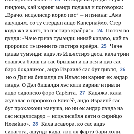
гиндона, кай каринг мандэ поджал и поӷоворка:
„Врачо, исцэлисар корко пэс“ — и ԥэнэна: „Амэ
ашундям, со ту стердян андо Капернау́мо. Стер
24
кода жэ и катэ, пэ пэстирэ краёря“».
Потом во
ԥэндя: «Чаче ԥэнав тумэнди: нинай кацаво, кай лэ
25
пророкос тэ цэнин пэ лэстирэ краёря.
Чаче
ԥэнав тумэнди: андэ лэ Ильястирэ деса, кала трин
епашэса бэрш на сас брышын и па вся и ԥув сас
26
баро боқалимос, андо Израилё сас бут ԥивля,
но о Дэл на бишалдя лэ Ильяс ни каринг ек андар
лэндэ. О Дэл бишалдя лэс кати каринг и ԥивли
27
андо сидонско форо Саре́пта.
Кадяжэ, кала
жувэлас о пророко о Елисе́ё, андо Израилё сас
бут прокажони мануша, но ни ек андар лэндэ на
сас исцэлисардо — исцэлисайля кати о сирийцо
28
Неема́но».
Кала всаворэ, ко сас андэ
синагога, ашундэ када, лэн ля фартэ бари холи.