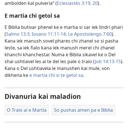
ambolden kal pulveria” (
Eclesiastés 3:19, 20
).
E martia chi getol sa
E Biblia butivar phenel ke e martia si sar iek lindri phari
(
Salmo 13:3;
Iovano 11:11-14;
Le Apostolengo 7:60
).
Kana iek manush sovel phares chi zhanel so si pasha
leste, sa iek fialo kana iek manush merel chi zhanel
khanchi khanchestar. Numa e Biblia sikavel ke o Del
shai ushtiavel les ai te del les pale o traio (
Job 14:13-15
).
Kana o Del ushtiavela le manushen kai mule, von
dikhena ke
e martia chi si te getol sa
.
Divanuria kai maladion
O Traio ai e Martia
So pushas amen pa e Biblia