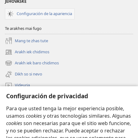
JEHOVASKE
Configuración de la apariencia
Te arakhes mai fugo
Mang te zhas tute
Arakh iek chidimos
(abre
una
Arakh iek baro chidimos
(abre
nueva
una
ventana)
Dikh so si nevo
nueva
ventana)
Videuria
Configuración de privacidad
Rode
Para que usted tenga la mejor experiencia posible,
De tutar
(abre
usamos
cookies
y otras tecnologías similares. Algunas
una
cookies
son necesarias para que el sitio web funcione,
nueva
BIBLIOTECA PO INTERNET Watchtower™
y no se pueden rechazar. Puede aceptar o rechazar
(abre
ventana)
una