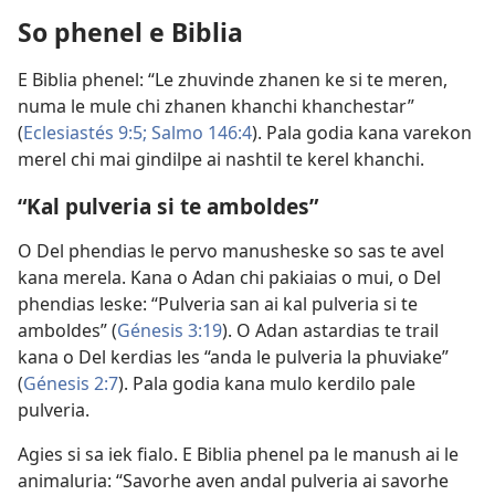
So phenel e Biblia
E Biblia phenel: “Le zhuvinde zhanen ke si te meren,
numa le mule chi zhanen khanchi khanchestar”
(
Eclesiastés 9:5;
Salmo 146:4
). Pala godia kana varekon
merel chi mai gindilpe ai nashtil te kerel khanchi.
“Kal pulveria si te amboldes”
O Del phendias le pervo manusheske so sas te avel
kana merela. Kana o Adan chi pakiaias o mui, o Del
phendias leske: “Pulveria san ai kal pulveria si te
amboldes” (
Génesis 3:19
). O Adan astardias te trail
kana o Del kerdias les “anda le pulveria la phuviake”
(
Génesis 2:7
). Pala godia kana mulo kerdilo pale
pulveria.
Agies si sa iek fialo. E Biblia phenel pa le manush ai le
animaluria: “Savorhe aven andal pulveria ai savorhe