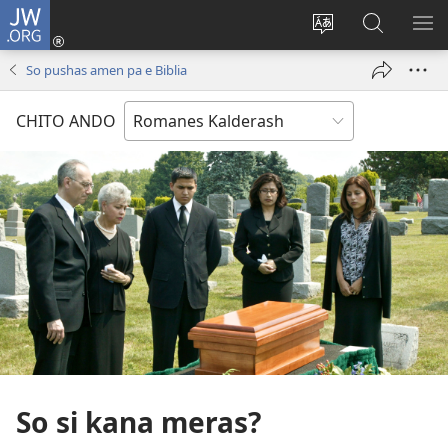
JW.ORG
De
andre
Cambiar
So
DI
(abre
idioma
rodian
ME
So pushas amen pa e Biblia
una
del sitio
ande JW.
nueva
CHITO ANDO
ventana)
So si kana meras?