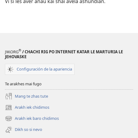
Vi si les aver anau kai shai avela ashundian.
®
JW.ORG
/ CHACHI RIG PO INTERNET KATAR LE MARTURIA LE
JEHOVASKE
Configuración de la apariencia
Te arakhes mai fugo
Mang te zhas tute
Arakh iek chidimos
(abre
una
Arakh iek baro chidimos
(abre
nueva
una
ventana)
Dikh so si nevo
nueva