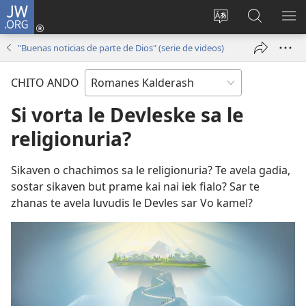
JW.ORG
De
andre
Cambiar
So
DI
(abre
idioma
rodian
ME
"Buenas noticias de parte de Dios" (serie de videos)
una
del sitio
ande JW.
nueva
CHITO ANDO
ventana)
Si vorta le Devleske sa le
religionuria?
Sikaven o chachimos sa le religionuria? Te avela gadia,
sostar sikaven but prame kai nai iek fialo? Sar te
zhanas te avela luvudis le Devles sar Vo kamel?