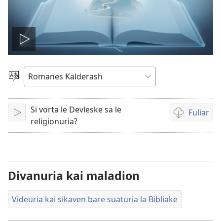
Dikh
o
Alosar
kiri
Video
shib
Si vorta le Devleske sa le
Fuliar
Tho
Opciones
religionuria?
de
descarga
de
video
Divanuria kai maladion
Videuria kai sikaven bare suaturia la Bibliake