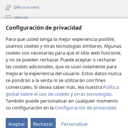
nueva
una
ventana)
Dikh so si nevo
nueva
ventana)
Videuria
Configuración de privacidad
Rode
Para que usted tenga la mejor experiencia posible,
De tutar
(abre
usamos
cookies
y otras tecnologías similares. Algunas
una
cookies
son necesarias para que el sitio web funcione,
nueva
BIBLIOTECA PO INTERNET Watchtower™
y no se pueden rechazar. Puede aceptar o rechazar
(abre
ventana)
las
cookies
adicionales, que se usan solamente para
una
®
JW Hub
nueva
mejorar la experiencia del usuario. Estos datos nunca
(abre
ventana)
una
se pondrán a la venta ni se utilizarán con fines
nueva
comerciales. Si desea saber más, lea nuestra
Política
ventana)
global sobre el uso de
cookies
y otras tecnologías
.
También puede personalizar en cualquier momento
Copyright
© 2026 Watch Tower Bible and Tract Society of Pennsylvania.
KONDISIONURIA
|
ZAKONO KATAR KACHA RIG
|
CONFIGURACIÓN DE
su configuración en la
Configuración de privacidad
.
PRIVACIDAD
Aceptar
Rechazar
Personalizar