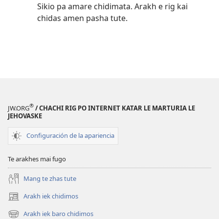
Sikio pa amare chidimata. Arakh e rig kai
chidas amen pasha tute.
®
JW.ORG
/ CHACHI RIG PO INTERNET KATAR LE MARTURIA LE
JEHOVASKE
Configuración de la apariencia
Te arakhes mai fugo
Mang te zhas tute
Arakh iek chidimos
(abre
una
Arakh iek baro chidimos
(abre