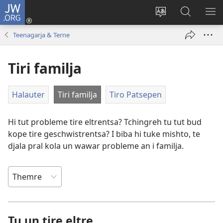
JW.ORG
Melde
tut
I
Rode
SIK
an
website
ap
ME
Teenagarja & Terne
(opens
ap
JW.ORG
new
i
Tiri familja
window)
wawa
tchip
Halauter
Tiri familja
Tiro Patsepen
Hi tut probleme tire eltrentsa? Tchingreh tu tut bud
kope tire geschwistrentsa? I biba hi tuke mishto, te
djala pral kola un wawar probleme an i familja.
Tu un tire eltre