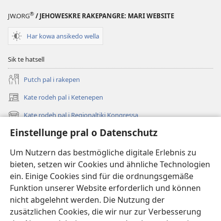
®
JW.ORG
/ JEHOWESKRE RAKEPANGRE: MARI WEBSITE
Har kowa ansikedo wella
Sik te hatsell
Putch pal i rakepen
Kate rodeh pal i Ketenepen
(opens
new
Kate rodeh pal i Regionaltiki Kongressa
(opens
window)
new
Einstellunge pral o Datenschutz
Dikh, hoi newes hi
window)
Videos
Um Nutzern das bestmögliche digitale Erlebnis zu
bieten, setzen wir Cookies und ähnliche Technologien
Rode
ein. Einige Cookies sind für die ordnungsgemäße
Funktion unserer Website erforderlich und können
Te khameh lowe te dell
(opens
nicht abgelehnt werden. Die Nutzung der
new
zusätzlichen Cookies, die wir nur zur Verbesserung
window)
Watchtower Online Bibliotheka