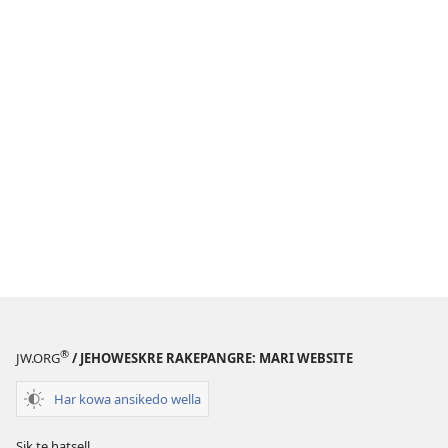
®
JW.ORG
/ JEHOWESKRE RAKEPANGRE: MARI WEBSITE
Har kowa ansikedo wella
Sik te hatsell