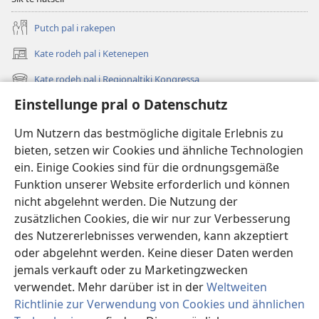
Putch pal i rakepen
Kate rodeh pal i Ketenepen
(opens
new
Kate rodeh pal i Regionaltiki Kongressa
(opens
window)
new
Einstellunge pral o Datenschutz
Dikh, hoi newes hi
window)
Videos
Um Nutzern das bestmögliche digitale Erlebnis zu
bieten, setzen wir Cookies und ähnliche Technologien
Rode
ein. Einige Cookies sind für die ordnungsgemäße
Funktion unserer Website erforderlich und können
Te khameh lowe te dell
(opens
nicht abgelehnt werden. Die Nutzung der
new
zusätzlichen Cookies, die wir nur zur Verbesserung
window)
Watchtower Online Bibliotheka
des Nutzererlebnisses verwenden, kann akzeptiert
(opens
new
oder abgelehnt werden. Keine dieser Daten werden
®
JW Hub
window)
jemals verkauft oder zu Marketingzwecken
(opens
new
verwendet. Mehr darüber ist in der
Weltweiten
window)
Richtlinie zur Verwendung von Cookies und ähnlichen