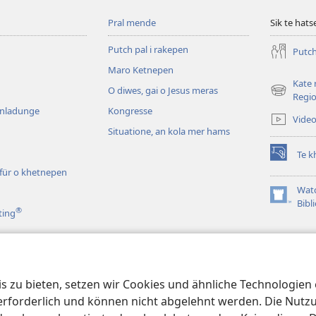
Pral mende
Sik te hatse
Putch pal i rakepen
Putch
Maro Ketnepen
Kate 
O diwes, gai o Jesus meras
(opens
Regio
new
inladunge
Kongresse
Vide
window)
Situatione, an kola mer hams
Te k
(opens
ür o khetnepen
new
window)
Wat
(opens
Bibl
®
ting
new
window)
ame
 zu bieten, setzen wir Cookies und ähnliche Technologien ei
blatiko khelepen
orderlich und können nicht abgelehnt werden. Die Nutzung