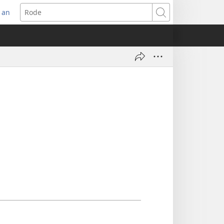
 an
s
Rode
ow)