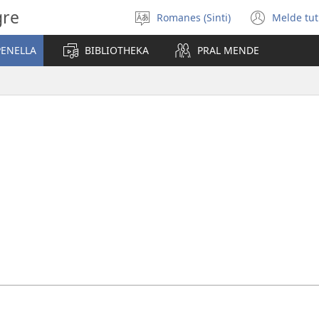
gre
Romanes (Sinti)
Melde tut
Rode
(open
i
new
PENELLA
BIBLIOTHEKA
PRAL MENDE
tchip
wind