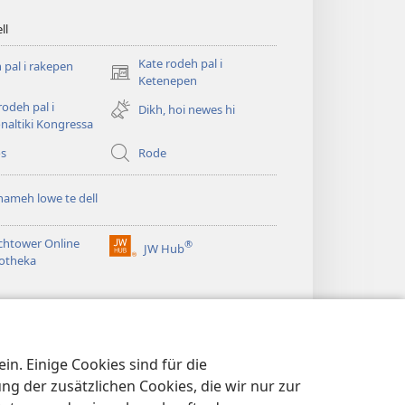
ll
Kate rodeh pal i
 pal i rakepen
(opens
Ketenepen
new
rodeh pal i
Dikh, hoi newes hi
window)
naltiki Kongressa
os
Rode
hameh lowe te dell
chtower Online
®
JW Hub
(opens
iotheka
new
window)
n. Einige Cookies sind für die
 der zusätzlichen Cookies, die wir nur zur