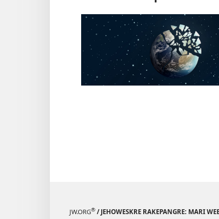
®
JW.ORG
/ JEHOWESKRE RAKEPANGRE: MARI WE