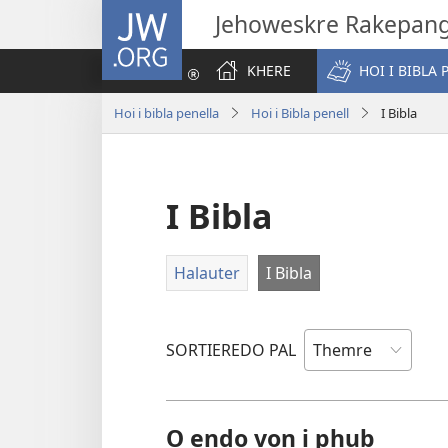
JW.ORG
Jehoweskre Rakepan
KHERE
HOI I BIBLA 
Hoi i bibla penella
Hoi i Bibla penell
I Bibla
I Bibla
Halauter
I Bibla
SORTIEREDO PAL
O endo von i phub