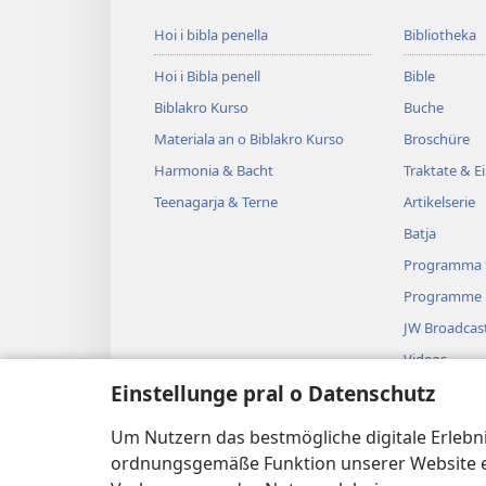
Hoi i bibla penella
Bibliotheka
Hoi i Bibla penell
Bible
Biblakro Kurso
Buche
Materiala an o Biblakro Kurso
Broschüre
Harmonia & Bacht
Traktate & E
Teenagarja & Terne
Artikelserie
Batja
Programma f
Programme
JW Broadcas
Videos
Einstellunge pral o Datenschutz
Bashepen
Biblatike dr
Um Nutzern das bestmögliche digitale Erlebnis
I drawedo bi
ordnungsgemäße Funktion unserer Website erf