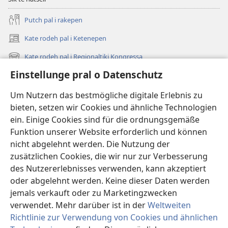
Putch pal i rakepen
Kate rodeh pal i Ketenepen
(opens
new
Kate rodeh pal i Regionaltiki Kongressa
(opens
window)
new
Einstellunge pral o Datenschutz
Dikh, hoi newes hi
window)
Videos
Um Nutzern das bestmögliche digitale Erlebnis zu
bieten, setzen wir Cookies und ähnliche Technologien
Rode
ein. Einige Cookies sind für die ordnungsgemäße
Funktion unserer Website erforderlich und können
Te khameh lowe te dell
(opens
nicht abgelehnt werden. Die Nutzung der
new
zusätzlichen Cookies, die wir nur zur Verbesserung
window)
Watchtower Online Bibliotheka
des Nutzererlebnisses verwenden, kann akzeptiert
(opens
new
oder abgelehnt werden. Keine dieser Daten werden
®
JW Hub
window)
jemals verkauft oder zu Marketingzwecken
(opens
new
verwendet. Mehr darüber ist in der
Weltweiten
window)
Richtlinie zur Verwendung von Cookies und ähnlichen