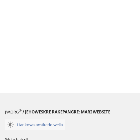
®
JW.ORG
/ JEHOWESKRE RAKEPANGRE: MARI WEBSITE
Har kowa ansikedo wella
Sik te hatsell